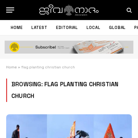
HOME
LATEST
EDITORIAL
LOCAL
GLOBAL
P
Home
»
flag planting christian church
BROWSING:
FLAG PLANTING CHRISTIAN
CHURCH