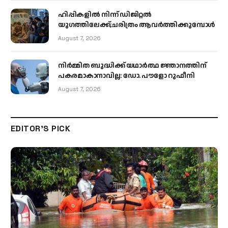
ഹിപ്പികളില്‍ നിന്ന് ഡിജിറ്റല്‍
യുഗത്തിലേക്ക്;ചരിത്രം ആവര്‍ത്തിക്കുമ്പോള്‍
August 7, 2026
നിർമ്മിത ബുദ്ധിക്ക് യഥാർത്ഥ ജ്ഞാനത്തിന്
പകരമാകാനാവില്ല: ഡോ. പൗളോ റുഫീനി
August 7, 2026
EDITOR'S PICK