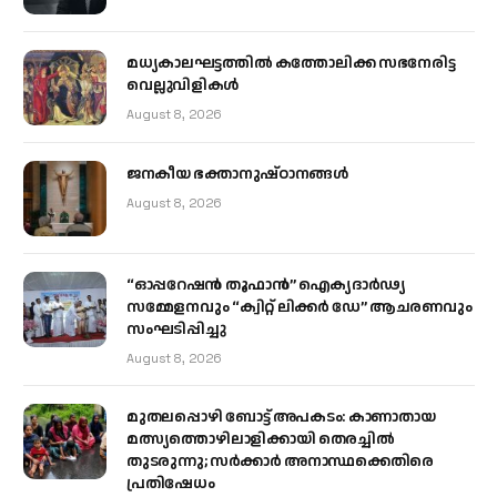
മധ്യകാലഘട്ടത്തില്‍ കത്തോലിക്ക സഭനേരിട്ട
വെല്ലുവിളികള്‍
August 8, 2026
ജനകീയ ഭക്താനുഷ്ഠാനങ്ങള്‍
August 8, 2026
“ഓപ്പറേഷൻ തൂഫാൻ” ഐക്യദാർഢ്യ
സമ്മേളനവും “ക്വിറ്റ് ലിക്കർ ഡേ” ആചരണവും
സംഘടിപ്പിച്ചു
August 8, 2026
മുതലപ്പൊഴി ബോട്ട് അപകടം: കാണാതായ
മത്സ്യത്തൊഴിലാളിക്കായി തെരച്ചിൽ
തുടരുന്നു; സർക്കാർ അനാസ്ഥക്കെതിരെ
പ്രതിഷേധം