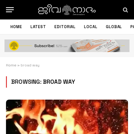
HOME
LATEST
EDITORIAL
LOCAL
GLOBAL
P
Home
»
broad way
BROWSING:
BROAD WAY