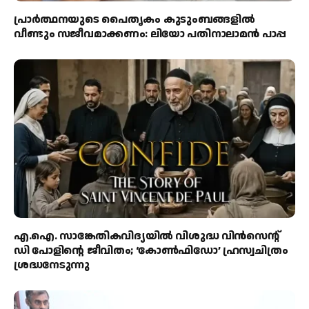
പ്രാര്‍ത്ഥനയുടെ പൈതൃകം കുടുംബങ്ങളില്‍
വീണ്ടും സജീവമാക്കണം: ലിയോ പതിനാലാമന്‍ പാപ്പ
എ.ഐ. സാങ്കേതികവിദ്യയിൽ വിശുദ്ധ വിൻസെന്റ്
ഡി പോളിന്റെ ജീവിതം; ‘കോൺഫിഡോ’ ഹ്രസ്വചിത്രം
ശ്രദ്ധനേടുന്നു