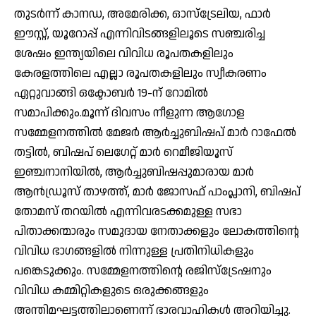
തുടർന്ന് കാനഡ, അമേരിക്ക, ഓസ്ട്രേലിയ, ഫാർ
ഈസ്റ്റ്, യൂറോപ്പ് എന്നിവിടങ്ങളിലൂടെ സഞ്ചരിച്ച
ശേഷം ഇന്ത്യയിലെ വിവിധ രൂപതകളിലും
കേരളത്തിലെ എല്ലാ രൂപതകളിലും സ്വീകരണം
ഏറ്റുവാങ്ങി ഒക്ടോബർ 19-ന് റോമിൽ
സമാപിക്കും.മൂന്ന് ദിവസം നീളുന്ന ആഗോള
സമ്മേളനത്തിൽ മേജർ ആർച്ചുബിഷപ് മാർ റാഫേൽ
തട്ടിൽ, ബിഷപ് ലെഗേറ്റ് മാർ റെമീജിയൂസ്
ഇഞ്ചനാനിയിൽ, ആർച്ചുബിഷപ്പുമാരായ മാർ
ആൻഡ്രൂസ് താഴത്ത്, മാർ ജോസഫ് പാംപ്ലാനി, ബിഷപ്
തോമസ് തറയിൽ എന്നിവരടക്കമുള്ള സഭാ
പിതാക്കന്മാരും സമുദായ നേതാക്കളും ലോകത്തിന്റെ
വിവിധ ഭാഗങ്ങളിൽ നിന്നുള്ള പ്രതിനിധികളും
പങ്കെടുക്കും. സമ്മേളനത്തിന്റെ രജിസ്ട്രേഷനും
വിവിധ കമ്മിറ്റികളുടെ ഒരുക്കങ്ങളും
അന്തിമഘട്ടത്തിലാണെന്ന് ഭാരവാഹികൾ അറിയിച്ചു.