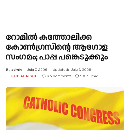
റോമിൽ കത്തോലിക്ക
കോൺഗ്രസിന്റെ ആഗോള
സംഗമം; പാപ്പ പങ്കെടുക്കും
By
admin
July 7, 2026
Updated:
July 7, 2026
GLOBAL NEWS
No Comments
1 Min Read