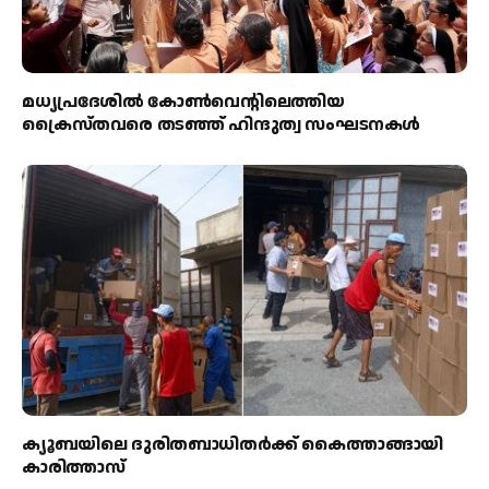
മധ്യപ്രദേശിൽ കോൺവെന്റിലെത്തിയ
ക്രൈസ്തവരെ തടഞ്ഞ് ഹിന്ദുത്വ സംഘടനകൾ
ക്യൂബയിലെ ദുരിതബാധിതർക്ക് കൈത്താങ്ങായി
കാരിത്താസ്