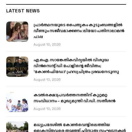
LATEST NEWS
പ്രാര്‍ത്ഥനയുടെ പൈതൃകം കുടുംബങ്ങളില്‍
വീണ്ടും സജീവമാക്കണം: ലിയോ പതിനാലാമന്‍
പാപ്പ
August 10, 2026
എ.ഐ. സാങ്കേതികവിദ്യയിൽ വിശുദ്ധ
വിൻസെന്റ് ഡി പോളിന്റെ ജീവിതം;
‘കോൺഫിഡോ’ ഹ്രസ്വചിത്രം ശ്രദ്ധനേടുന്നു
August 10, 2026
കടല്‍രക്ഷാപ്രവര്‍ത്തനത്തിന് കുറ്റമറ്റ
സംവിധാനം – മുഖ്യമന്ത്രി വി.ഡി. സതീശന്‍
August 10, 2026
മധ്യപ്രദേശിൽ കോൺവെന്റിലെത്തിയ
ക്രൈസ്തവരെ തടഞ്ഞ് ഹിന്ദുത്വ സംഘടനകൾ