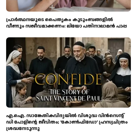
പ്രാര്‍ത്ഥനയുടെ പൈതൃകം കുടുംബങ്ങളില്‍
വീണ്ടും സജീവമാക്കണം: ലിയോ പതിനാലാമന്‍ പാപ്പ
എ.ഐ. സാങ്കേതികവിദ്യയിൽ വിശുദ്ധ വിൻസെന്റ്
ഡി പോളിന്റെ ജീവിതം; ‘കോൺഫിഡോ’ ഹ്രസ്വചിത്രം
ശ്രദ്ധനേടുന്നു