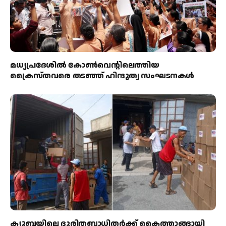
മധ്യപ്രദേശിൽ കോൺവെന്റിലെത്തിയ
ക്രൈസ്തവരെ തടഞ്ഞ് ഹിന്ദുത്വ സംഘടനകൾ
ക്യൂബയിലെ ദുരിതബാധിതർക്ക് കൈത്താങ്ങായി