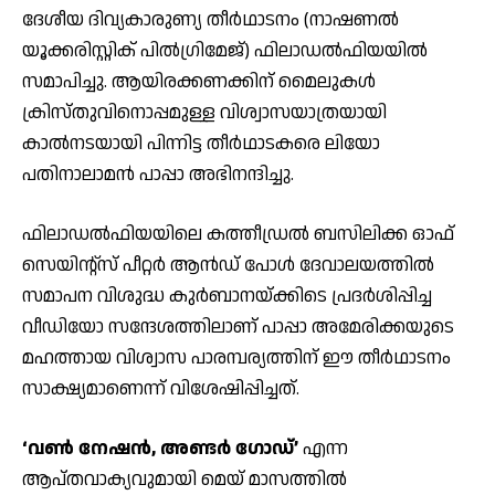
ദേശീയ ദിവ്യകാരുണ്യ തീർഥാടനം (നാഷണൽ
യൂക്കരിസ്റ്റിക് പിൽഗ്രിമേജ്) ഫിലാഡൽഫിയയിൽ
സമാപിച്ചു. ആയിരക്കണക്കിന് മൈലുകൾ
ക്രിസ്തുവിനൊപ്പമുള്ള വിശ്വാസയാത്രയായി
കാൽനടയായി പിന്നിട്ട തീർഥാടകരെ ലിയോ
പതിനാലാമൻ പാപ്പാ അഭിനന്ദിച്ചു.
ഫിലാഡൽഫിയയിലെ കത്തീഡ്രൽ ബസിലിക്ക ഓഫ്
സെയിന്റ്സ് പീറ്റർ ആൻഡ് പോൾ ദേവാലയത്തിൽ
സമാപന വിശുദ്ധ കുർബാനയ്ക്കിടെ പ്രദർശിപ്പിച്ച
വീഡിയോ സന്ദേശത്തിലാണ് പാപ്പാ അമേരിക്കയുടെ
മഹത്തായ വിശ്വാസ പാരമ്പര്യത്തിന് ഈ തീർഥാടനം
സാക്ഷ്യമാണെന്ന് വിശേഷിപ്പിച്ചത്.
‘വൺ നേഷൻ, അണ്ടർ ഗോഡ്’
എന്ന
ആപ്തവാക്യവുമായി മെയ് മാസത്തിൽ