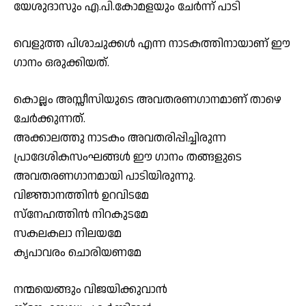
യേശുദാസും എ.പി.കോമളയും ചേർന്ന് പാടി
വെളുത്ത പിശാചുക്കൾ എന്ന നാടകത്തിനായാണ് ഈ
ഗാനം ഒരുക്കിയത്.
കൊല്ലം അസ്സീസിയുടെ അവതരണഗാനമാണ് താഴെ
ചേർക്കുന്നത്.
അക്കാലത്തു നാടകം അവതരിപ്പിച്ചിരുന്ന
പ്രാദേശികസംഘങ്ങൾ ഈ ഗാനം തങ്ങളുടെ
അവതരണഗാനമായി പാടിയിരുന്നു.
വിജ്ഞാനത്തിൻ ഉറവിടമേ
സ്‌നേഹത്തിൻ നിറകുടമേ
സകലകലാ നിലയമേ
കൃപാവരം ചൊരിയണമേ
നന്മയെങ്ങും വിജയിക്കുവാൻ