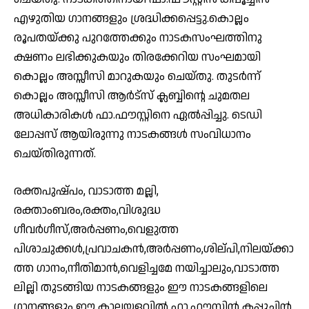
എഴുതിയ ഗാനങ്ങളും ശ്രദ്ധിക്കപ്പെട്ടു.കൊല്ലം
രൂപതയ്ക്കു പുറത്തേക്കും നാടകസംഘത്തിനു
ക്ഷണം ലഭിക്കുകയും തിരക്കേറിയ സംഘമായി
കൊല്ലം അസ്സീസി മാറുകയും ചെയ്തു. തുടർന്ന്
കൊല്ലം അസ്സീസി ആർട്സ് ക്ലബ്ബിന്റെ ചുമതല
അധികാരികൾ ഫാ.ഫൗസ്റ്റിനെ ഏൽപ്പിച്ചു. ടെഡി
ലോപ്പസ് ആയിരുന്നു നാടകങ്ങൾ സംവിധാനം
ചെയ്തിരുന്നത്.
രക്തപുഷ്പം, വാടാത്ത മല്ലി,
രക്താംബരം,രക്തം,വിശുദ്ധ
ഗീവർഗീസ്,അർപ്പണം,വെളുത്ത
പിശാചുക്കൾ,പ്രവാചകൻ,അർപ്പണം,ശില്പി,നിലയ്ക്കാ
ത്ത ഗാനം,നീതിമാൻ,വെളിച്ചമേ നയിച്ചാലും,വാടാത്ത
ലില്ലി തുടങ്ങിയ നാടകങ്ങളും ഈ നാടകങ്ങളിലെ
ഗാനങ്ങളും ഈ കാലയളവിൽ ഫാ.ഫൗസ്റ്റിൻ കപ്പൂച്ചിൻ