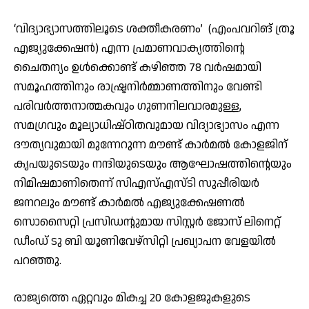
‘വിദ്യാഭ്യാസത്തിലൂടെ ശക്തീകരണം’ (എംപവറിങ് ത്രൂ
എജ്യുക്കേഷന്‍) എന്ന പ്രമാണവാക്യത്തിന്റെ
ചൈതന്യം ഉള്‍ക്കൊണ്ട് കഴിഞ്ഞ 78 വര്‍ഷമായി
സമൂഹത്തിനും രാഷ്ട്രനിര്‍മ്മാണത്തിനും വേണ്ടി
പരിവര്‍ത്തനാത്മകവും ഗുണനിലവാരമുള്ള,
സമഗ്രവും മൂല്യാധിഷ്ഠിതവുമായ വിദ്യാഭ്യാസം എന്ന
ദൗത്യവുമായി മുന്നേറുന്ന മൗണ്ട് കാര്‍മല്‍ കോളജിന്
കൃപയുടെയും നന്ദിയുടെയും ആഘോഷത്തിന്റെയും
നിമിഷമാണിതെന്ന് സിഎസ്എസ്ടി സുപ്പീരിയര്‍
ജനറലും മൗണ്ട് കാര്‍മല്‍ എജ്യുക്കേഷണല്‍
സൊസൈറ്റി പ്രസിഡന്റുമായ സിസ്റ്റര്‍ ജോസ് ലിനെറ്റ്
ഡീംഡ് ടു ബി യൂണിവേഴ്സിറ്റി പ്രഖ്യാപന വേളയില്‍
പറഞ്ഞു.
രാജ്യത്തെ ഏറ്റവും മികച്ച 20 കോളജുകളുടെ