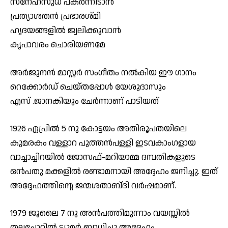
സ്നേഹസുധ പകർന്നിടാൻ
പ്രത്യാശതൻ പ്രഭാരശ്മി
ഹൃദയങ്ങളിൽ ജ്വലിക്കുവാൻ
കൃപാവരം ചൊരിയണമേ
അർജുനൻ മാസ്റ്റർ സംഗീതം നൽകിയ ഈ ഗാനം
റെക്കോർഡ് ചെയ്തപ്പോൾ യേശുദാസും
എസ് .ജാനകിയും ചേർന്നാണ് പാടിയത്
1926 ഏപ്രിൽ 5 നു കോട്ടയം അതിരൂപതയിലെ
കുമരകം വള്ളാറ പുത്തൻപള്ളി ഇടവകാംഗളായ
വാച്ചാച്ചിറയിൽ ജോസഫ്-മറിയാമ്മ ദമ്പതികളുടെ
ഒൻപതു മക്കളിൽ രണ്ടാമനായി അദ്ദേഹം ജനിച്ചു. ഇത്
അദ്ദേഹത്തിന്റെ ജന്മശതാബ്‌ദി വർഷമാണ്.
1979 ജൂലൈ 7 നു അൻപത്തിമൂന്നാം വയസ്സിൽ
തലച്ചോറിൽ ട്യൂമർ ബാധിച്ചു അദ്ദേഹം