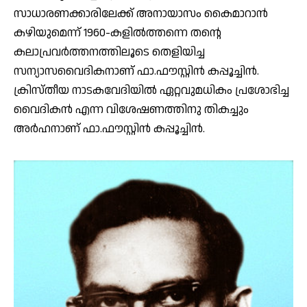
സാധാരണക്കാരിലേക്ക് അനായാസം കൈമാറാൻ
കഴിയുമെന്ന് 1960-കളിൽത്തന്നെ തന്റെ
കലാപ്രവർത്തനത്തിലൂടെ തെളിയിച്ച
സന്യാസവൈദികനാണ് ഫാ.ഫൗസ്റ്റിൻ കപ്പൂച്ചിൻ.
ക്രിസ്തീയ നാടകവേദിയിൽ ഏറ്റവുമധികം പ്രശോഭിച്ച
വൈദികൻ എന്ന വിശേഷണത്തിനു തികച്ചും
അർഹനാണ് ഫാ.ഫൗസ്റ്റിൻ കപ്പൂച്ചിൻ.