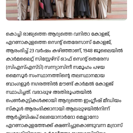
കൊച്ചി രാജ്യത്തെ ആദ്യത്തെ വനിതാ കോളജ്,
എറണാകുളത്തെ സെന്റ് തെരേസാസ് കോളജ്,
ആരംഭിച്ച് 23 വര്‍ഷം കഴിഞ്ഞാണ്, 1948 ജൂലൈയില്‍
കാര്‍മലൈറ്റ് സിസ്റ്റേഴ്സ് ഓഫ് സെന്റ് തെരേസ
(സിഎസ്എസ്ടി) സന്ന്യാസിനീ സമൂഹം പഴയ
മൈസൂര്‍ സംസ്ഥാനത്തിന്റെ തലസ്ഥാനമായ
ബാംഗളൂര്‍ നഗരത്തില്‍ മൗണ്ട് കാര്‍മല്‍ കോളജ്
സ്ഥാപിച്ചത്. വരാപ്പുഴ അതിരൂപതയില്‍
പെണ്‍കുട്ടികള്‍ക്കായി ആദ്യത്തെ ഇംഗ്ലീഷ് മീഡിയം
സ്‌കൂള്‍ ആരംഭിക്കാനായി ആലപ്പുഴയില്‍നിന്ന്
ആര്‍ച്ച്ബിഷപ് ലെയൊനാര്‍ദോ മെല്ലാനോ
എറണാകുളത്തേക്ക് ക്ഷണിച്ചുകൊണ്ടുവന്ന മദ്രാസ്