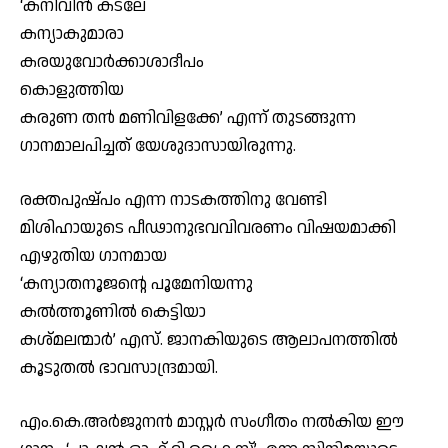
‘കനിവിൻ കടലേ
കന്യാകുമാരാ
കരയുവോർക്കാശാദീപം
കൊളുത്തിയ
കരുണ തൻ മണിവിളക്കേ’ എന്ന് തുടങ്ങുന്ന
ഗാനമാലപിച്ചത് യേശുദാസായിരുന്നു.
രക്തപുഷ്പം എന്ന നാടകത്തിനു വേണ്ടി
മിശിഹായുടെ പീഢാനുഭവവിവരണം വിഷയമാക്കി
എഴുതിയ ഗാനമായ
‘കന്യാതനൂജന്റെ പൂമേനിയന്നു
കൽത്തൂണിൽ കെട്ടിയാ
കശ്മലന്മാർ’ എസ്. ജാനകിയുടെ ആലാപനത്തിൽ
കൂടുതൽ ഭാവസാന്ദ്രമായി.
എം.കെ.അർജുനൻ മാസ്റ്റർ സംഗീതം നൽകിയ ഈ