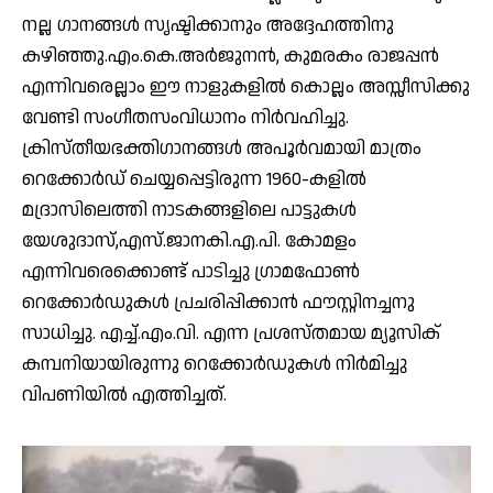
നല്ല ഗാനങ്ങൾ സൃഷ്ടിക്കാനും അദ്ദേഹത്തിനു
കഴിഞ്ഞു.എം.കെ.അർജുനൻ, കുമരകം രാജപ്പൻ
എന്നിവരെല്ലാം ഈ നാളുകളിൽ കൊല്ലം അസ്സീസിക്കു
വേണ്ടി സംഗീതസംവിധാനം നിർവഹിച്ചു.
ക്രിസ്തീയഭക്തിഗാനങ്ങൾ അപൂർവമായി മാത്രം
റെക്കോർഡ് ചെയ്യപ്പെട്ടിരുന്ന 1960-കളിൽ
മദ്രാസിലെത്തി നാടകങ്ങളിലെ പാട്ടുകൾ
യേശുദാസ്,എസ്.ജാനകി.എ.പി. കോമളം
എന്നിവരെക്കൊണ്ട് പാടിച്ചു ഗ്രാമഫോൺ
റെക്കോർഡുകൾ പ്രചരിപ്പിക്കാൻ ഫൗസ്റ്റിനച്ചനു
സാധിച്ചു. എച്ച്.എം.വി. എന്ന പ്രശസ്തമായ മ്യൂസിക്
കമ്പനിയായിരുന്നു റെക്കോർഡുകൾ നിർമിച്ചു
വിപണിയിൽ എത്തിച്ചത്.