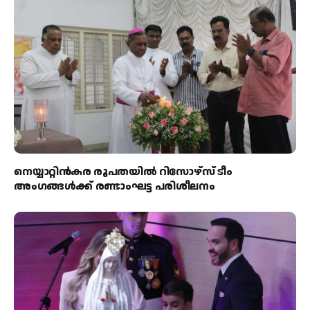
നെയ്യാറ്റിൻകര രൂപതയിൽ റിസോഴ്സ് ടീം
അംഗങ്ങൾക്ക് രണ്ടാംഘട്ട പരിശീലനം