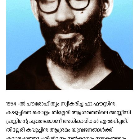
1954 -ൽ പൗരോഹിത്യം സ്വീകരിച്ച ഫാ.ഫൗസ്റ്റിൻ
കപ്പൂച്ചിനെ കൊല്ലം തില്ലേരി ആശ്രമത്തിലെ അസ്സീസി
പ്രസ്സിന്റെ ചുമതലയാണ് അധികാരികൾ ഏൽപ്പിച്ചത്.
തില്ലേരി കപ്പൂച്ചിൻ ആശ്രമം യുവജനങ്ങൾക്ക്
കലാരംഗത്തു പരിശീലനം നൽകാനും നാടകങ്ങളും