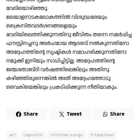
വേദിയൊഴിഞ്ഞു.
മലയാളനാടകലോകത്തിൽ വിശുദ്ധരേയും
ക്രൈസ്തവദർശനങ്ങളെയും
വേദിയിലെത്തിക്കുന്നതിനു ജീവിതം തന്നെ സമർപ്പിച്ച
ഫൗസ്റ്റിനച്ചനു അർഹമായ ആദരവ് നൽകുന്നതിനോ
അദ്ദേഹത്തിന്റെ സൃഷ്ടികൾ സമാഹരിക്കുന്നതിനോ
നമുക്ക് ഇനിയും സാധിച്ചിട്ടില്ല. അദ്ദേഹത്തിന്റെ
ജന്മശതാബ്‌ദി വർഷത്തിലെങ്കിലും അതിനു
കഴിഞ്ഞിരുന്നെങ്കിൽ അത് അദ്ദേഹത്തോടു
വൈകിയെങ്കിലും പ്രകടിപ്പിക്കുന്ന നീതിയാകും.
Share
Tweet
Share
art
capuchin
christian songs
fr.fausteen