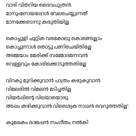
വാരി വിതറിയ ദൈവപുത്രൻ
മാനുഷനായപ്പോൾ വേലചെയ്യുന്നത്
മാനക്കേടെന്നു കരുതിയില്ല
കൊച്ചുളി ചുറ്റിക വരകോലു കൊണ്ടെല്ലാം
കൊച്ചുന്നാൾ തൊട്ടു പണിചെയ്തില്ലേ
അമ്മയാം മേരിക്ക് സമ്മോദമന്നവൻ
വെള്ളവും കോരിക്കൊടുത്തതില്ലേ
വിറകു മുറിക്കുവാൻ പാത്രം കഴുകുവാൻ
വിമലരിൽ വിമലൻ മടിച്ചതില്ല
വിയർപ്പിന്റെ വിലയായൊരു
അപ്പം കഴിക്കുവാൻ വിശ്വൈക നാഥൻ വെറുത്തതില്ല’.
കുമരകം രാജപ്പൻ സംഗീതം നൽകി