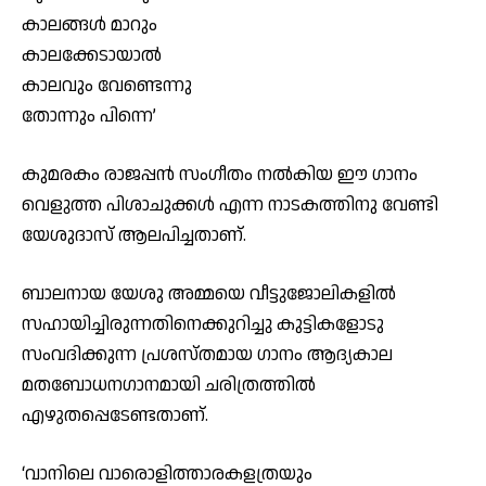
കാലങ്ങൾ മാറും
കാലക്കേടായാൽ
കാലവും വേണ്ടെന്നു
തോന്നും പിന്നെ’
കുമരകം രാജപ്പൻ സംഗീതം നൽകിയ ഈ ഗാനം
വെളുത്ത പിശാചുക്കൾ എന്ന നാടകത്തിനു വേണ്ടി
യേശുദാസ് ആലപിച്ചതാണ്.
ബാലനായ യേശു അമ്മയെ വീട്ടുജോലികളിൽ
സഹായിച്ചിരുന്നതിനെക്കുറിച്ചു കുട്ടികളോടു
സംവദിക്കുന്ന പ്രശസ്തമായ ഗാനം ആദ്യകാല
മതബോധനഗാനമായി ചരിത്രത്തിൽ
എഴുതപ്പെടേണ്ടതാണ്.
‘വാനിലെ വാരൊളിത്താരകളത്രയും