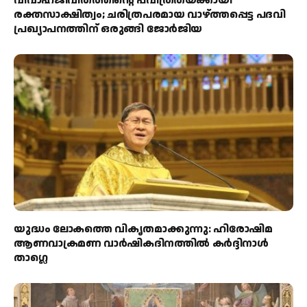
വിവാഹജീവിതത്തിന്റെ പവിത്രതയ്ക്കായി
രക്തസാക്ഷിത്വം; ചരിത്രപരമായ വാഴ്ത്തപ്പെട്ട പദവി
പ്രഖ്യാപനത്തിന് ഒരുങ്ങി ജോര്‍ജിയ
യുദ്ധം ലോകത്തെ വികൃതമാക്കുന്നു: ഹിരോഷിമ
ആണവാക്രമണ വാർഷികദിനത്തിൽ കർദ്ദിനാൾ
താഗ്ലെ