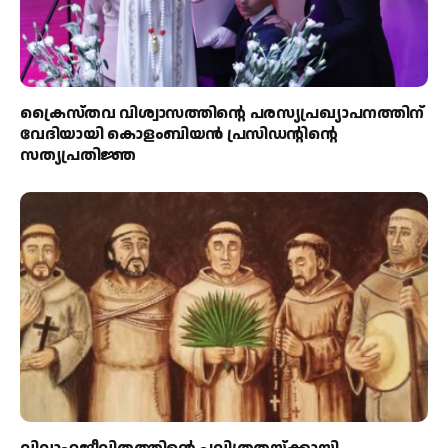
ക്രൈസ്തവ വിശ്വാസത്തിന്റെ പരസ്യപ്രഖ്യാപനത്തിന്
വേദിയായി കൊളംബിയൻ പ്രസിഡന്റിന്റെ
സത്യപ്രതിജ്ഞ