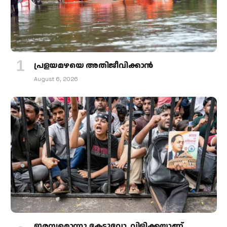
പ്രളയമഴയെ അതിജീവിക്കാന്‍
August 6, 2026
ഇരമ്പമൊന്നു കേട്ടുവോ, വിളിക്കയാണ്