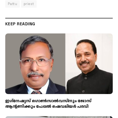
Pattu
priest
KEEP READING
ഇഗ്‌നേഷ്യസ് ഗൊൺസാൽവസിനും ജോസ്
ആന്റണിക്കും പേപ്പൽ ഷെവലിയർ പദവി