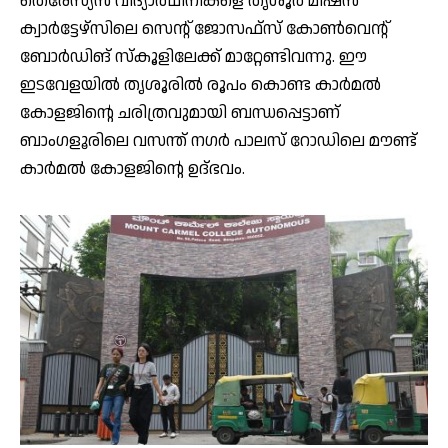
തെരേസ്യന്‍ വിദ്യാര്‍ഥിനികളെ തൃശൂര്‍ മിഷന്‍
ക്വാര്‍ട്ടേഴ്സിലെ സെന്റ് ജോസഫ്സ് കോണ്‍വെന്റ്
ബോര്‍ഡിങ് സ്‌കൂളിലേക്ക് മാറ്റേണ്ടിവന്നു. ഈ
ഇടവേളയില്‍ തൃശൂരില്‍ രൂപം കൊണ്ട കാര്‍മല്‍
കോളജിന്റെ ചരിത്രവുമായി ബന്ധപ്പെട്ടാണ്
ബാംഗളൂരിലെ വസന്ത് നഗര്‍ പാലസ് റോഡിലെ മൗണ്ട്
കാര്‍മല്‍ കോളജിന്റെ ഉദ്ഭവം.