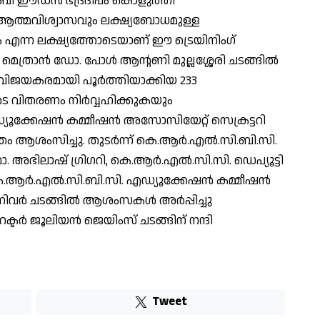
ി ഈഡൻ ഭദ്രദീപം കൊളുത്തി
ആത്മവിശ്വാസവും ലക്ഷ്യബോധമുള്ള
 എന്ന ലക്ഷ്യത്തോടെയാണ് ഈ ട്രെയിനിംഗ്
പതാ മെത്രാൻ ഡോ. പോൾ ആന്റണി മുല്ലശ്ശേരി ചടങ്ങിൽ
വിജയകരമായി പൂർത്തിയാക്കിയ 233
ളുടെ വിതരണം നിർവ്വഹിക്കുകയും
ൂക്കേഷൻ കമ്മീഷൻ അസോസിയേറ്റ് സെക്രട്ടറി
തം ആശംസിച്ചു. തുടർന്ന് കെ.ആർ.എൽ.സി.ബി.സി.
. അഭിലാഷ് ഗ്രിഗറി, കെ.ആർ.എൽ.സി.സി. ഡെപ്യൂട്ടി
, കെ.ആർ.എൽ.സി.ബി.സി. എഡ്യൂക്കേഷൻ കമ്മീഷൻ
നിവർ ചടങ്ങിൽ ആശംസകൾ അർപ്പിച്ചു
റക്ടർ ജൂലിയൻ ജെയിംസ് ചടങ്ങിന് നന്ദി
Tweet