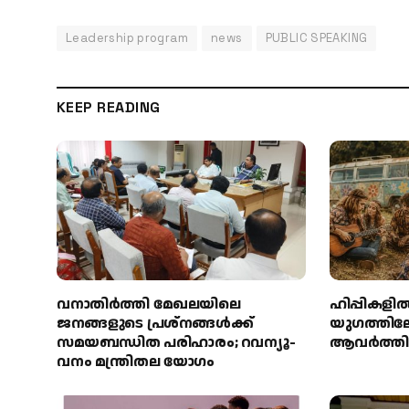
Leadership program
news
PUBLIC SPEAKING
KEEP READING
വനാതിർത്തി മേഖലയിലെ
ഹിപ്പികളില്‍
ജനങ്ങളുടെ പ്രശ്നങ്ങൾക്ക്
യുഗത്തിലേക
സമയബന്ധിത പരിഹാരം; റവന്യൂ-
ആവര്‍ത്തിക
വനം മന്ത്രിതല യോഗം