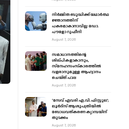
നിർമ്മിത ബുദ്ധിക്ക് യഥാർത്ഥ
ജ്ഞാനത്തിന്
പകരമാകാനാവില്ല: ഡോ.
പൗളോ റുഫീനി
August 7, 2026
സമാധാനത്തിന്റെ
ശില്പികളാകാനും,
സ്നേഹസംസ്കാരത്തിൽ
വളരാനുമുള്ള ആഹ്വാനം
ചെയ്ത് പാപ്പ
August 7, 2026
‘സേവ് എവരി എ.വി. ഫിസ്റ്റുല’;
ലൂർദ്‌സ് ആശുപത്രിയിൽ
ബോധവത്കരണ ക്യാമ്പയിന്
തുടക്കം
August 7, 2026