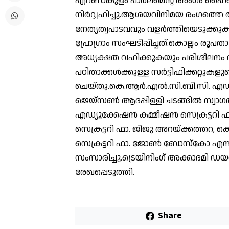
എറണാകുളം പാർലമെന്റ് അംഗം ഹൈബ
നിർവ്വഹിച്ചു.ആശയവിനിമയ രംഗത്തെ 
നേതൃത്വപാടവവും വളർത്തിയെടുക്കുക
പ്രോഗ്രാം സംഘടിപ്പിച്ചത്.കൊല്ലം രൂ
അധ്യക്ഷത വഹിക്കുകയും പരിശീലനം 
പഠിതാക്കൾക്കുള്ള സർട്ടിഫിക്കറ്റുക
ചെയ്തു.കെ.ആർ.എൽ.സി.ബി.സി. എഡ്യ
ജെയ്സൺ ആദപ്പിള്ളി ചടങ്ങിൽ സ്വാഗ
എഡ്യൂക്കേഷൻ കമ്മീഷൻ സെക്രട്ടറി ഫാ
സെക്രട്ടറി ഫാ. ജിജു അറയ്ക്കത്തറ
സെക്രട്ടറി ഫാ. ജോൺ ബോസ്കോ എന്
സംസാരിച്ചു.ട്രെയിനിംഗ് അക്കാദമി ഡയ
രേഖപ്പെടുത്തി.
Share