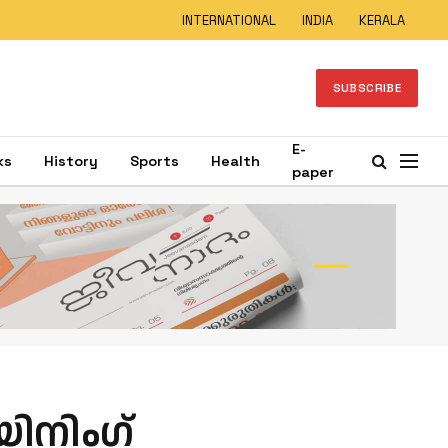
INTERNATIONAL
INDIA
KERALA
SUBSCRIBE
E-
ks
History
Sports
Health
paper
യിനിംഗ്