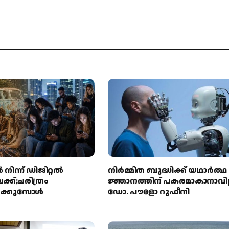
 നിന്ന് ഡിജിറ്റല്‍
നിർമ്മിത ബുദ്ധിക്ക് യഥാർത്ഥ
്ക്;ചരിത്രം
ജ്ഞാനത്തിന് പകരമാകാനാവില്
്കുമ്പോള്‍
ഡോ. പൗളോ റുഫീനി