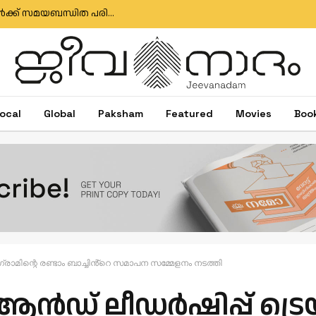
വനാതിർത്തി മേഖലയിലെ ജനങ്ങളുടെ പ്രശ്നങ്ങൾക്ക് സമയബന്ധിത പരിഹാരം; റവന്യൂ-വനം മന്ത്രിതല യോഗം
ocal
Global
Paksham
Featured
Movies
Boo
ഗ്രാമിന്റെ രണ്ടാം ബാച്ചിൻ്റെ സമാപന സമ്മേളനം നടത്തി
് ആൻഡ് ലീഡർഷിപ്പ് ട്രെ