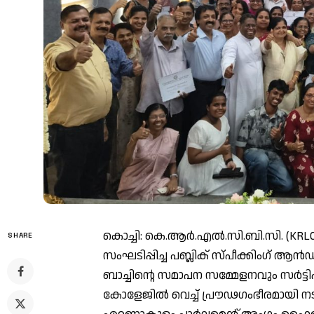
കൊച്ചി: കെ.ആർ.എൽ.സി.ബി.സി. (KRLC
SHARE
സംഘടിപ്പിച്ച പബ്ലിക് സ്പീക്കിംഗ് ആൻഡ് 
ബാച്ചിൻ്റെ സമാപന സമ്മേളനവും സർട്ടി
കോളേജിൽ വെച്ച് പ്രൗഢഗംഭീരമായി നടന