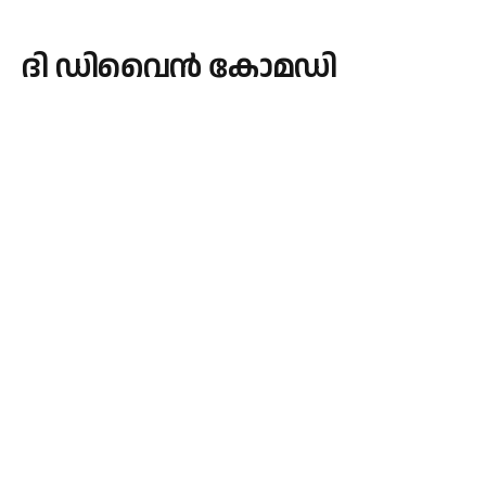
ദി ഡിവൈൻ കോമഡി
By
admin
June 8, 2026
Updated:
June 8, 2026
LATEST
No Comments
3 Mins Read