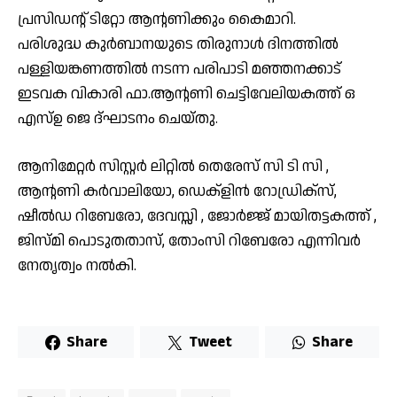
പ്രസിഡൻ്റ് ടിറ്റോ ആൻ്റണിക്കും കൈമാറി.
പരിശുദ്ധ കുർബാനയുടെ തിരുനാൾ ദിനത്തിൽ
പള്ളിയങ്കണത്തിൽ നടന്ന പരിപാടി മഞ്ഞനക്കാട്
ഇടവക വികാരി ഫാ.ആൻ്റണി ചെട്ടിവേലിയകത്ത് ഒ
എസ്ഉ ജെ ദ്ഘാടനം ചെയ്തു.
ആനിമേറ്റർ സിസ്റ്റർ ലിറ്റിൽ തെരേസ് സി ടി സി ,
ആൻ്റണി കർവാലിയോ, ഡെക്ളിൻ റോഡ്രിക്സ്,
ഷീൽഡ റിബേരോ, ദേവസ്സി , ജോർജ്ജ് മായിതട്ടകത്ത് ,
ജിസ്മി പൊടുതതാസ്, തോംസി റിബേരോ എന്നിവർ
നേതൃത്വം നൽകി.
Share
Tweet
Share