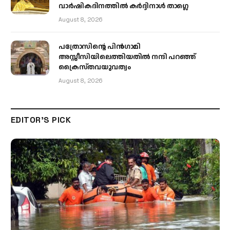
വാർഷികദിനത്തിൽ കർദ്ദിനാൾ താഗ്ലെ
August 8, 2026
പത്രോസിന്റെ പിൻഗാമി
അസ്സീസിയിലെത്തിയതിൽ നന്ദി പറഞ്ഞ്
ക്രൈസ്തവയുവത്വം
August 8, 2026
EDITOR'S PICK