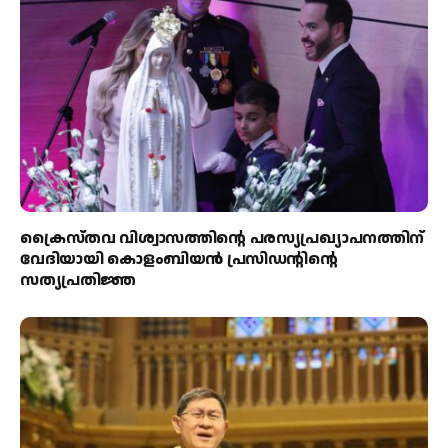
ക്രൈസ്തവ വിശ്വാസത്തിന്റെ പരസ്യപ്രഖ്യാപനത്തിന്
വേദിയായി കൊളംബിയൻ പ്രസിഡന്റിന്റെ
സത്യപ്രതിജ്ഞ