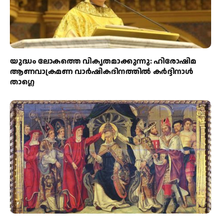
യുദ്ധം ലോകത്തെ വികൃതമാക്കുന്നു: ഹിരോഷിമ
ആണവാക്രമണ വാർഷികദിനത്തിൽ കർദ്ദിനാൾ
താഗ്ലെ