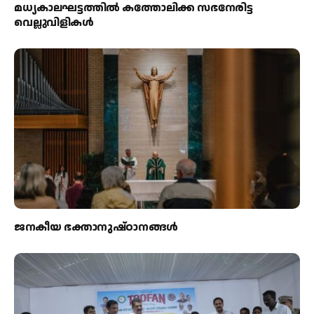
മധ്യകാലഘട്ടത്തില്‍ കത്തോലിക്ക സഭനേരിട്ട
വെല്ലുവിളികള്‍
ജനകീയ ഭക്താനുഷ്ഠാനങ്ങള്‍