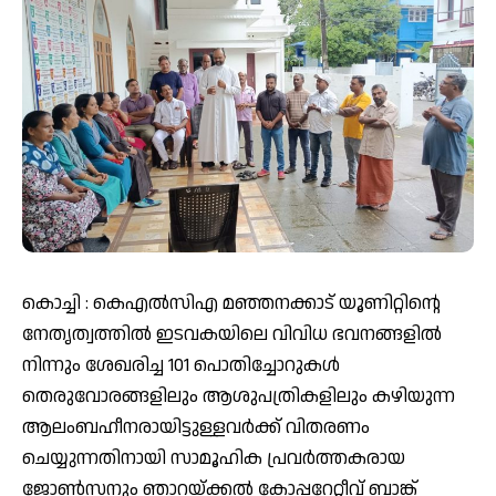
കൊച്ചി : കെഎൽസിഎ മഞ്ഞനക്കാട് യൂണിറ്റിൻ്റെ
നേതൃത്വത്തിൽ ഇടവകയിലെ വിവിധ ഭവനങ്ങളിൽ
നിന്നും ശേഖരിച്ച 101 പൊതിച്ചോറുകൾ
തെരുവോരങ്ങളിലും ആശുപത്രികളിലും കഴിയുന്ന
ആലംബഹീനരായിട്ടുള്ളവർക്ക് വിതരണം
ചെയ്യുന്നതിനായി സാമൂഹിക പ്രവർത്തകരായ
ജോൺസനും ഞാറയ്ക്കൽ കോപ്പറേറ്റീവ് ബാങ്ക്