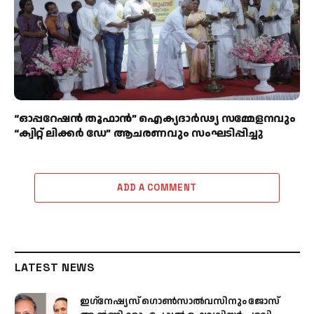
“ഓപ്പറേഷൻ തൂഫാൻ” ഐക്യദാർഢ്യ സമ്മേളനവും
“ക്വിറ്റ് ലിക്കർ ഡേ” ആചരണവും സംഘടിപ്പിച്ചു
ADD A COMMENT
LATEST NEWS
ഇഗ്‌നേഷ്യസ് ഗൊൺസാൽവസിനും ജോസ്