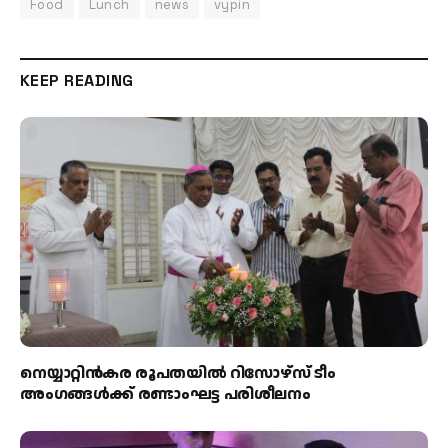
Food
Lunch
news
vypin
KEEP READING
നെയ്യാറ്റിൻകര രൂപതയിൽ റിസോഴ്സ് ടീം
അംഗങ്ങൾക്ക് രണ്ടാംഘട്ട പരിശീലനം