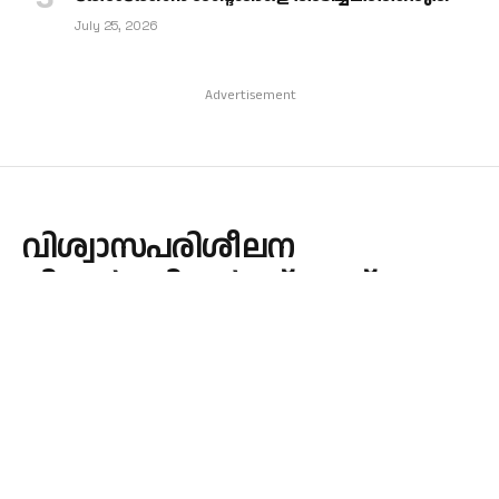
July 25, 2026
Advertisement
വിശ്വാസപരിശീലന
വിദ്യാർത്ഥികൾക്ക് പുസ്തക
വിതരണം നടത്തി
By
admin
June 3, 2026
Updated:
June 3, 2026
LATEST
No Comments
1 Min Read