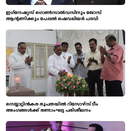
ഇഗ്‌നേഷ്യസ് ഗൊൺസാൽവസിനും ജോസ്
ആന്റണിക്കും പേപ്പൽ ഷെവലിയർ പദവി
നെയ്യാറ്റിൻകര രൂപതയിൽ റിസോഴ്സ് ടീം
അംഗങ്ങൾക്ക് രണ്ടാംഘട്ട പരിശീലനം