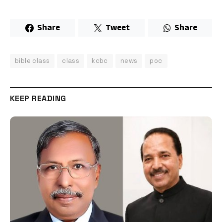
Share
Tweet
Share
bible class
class
kcbc
news
poc
KEEP READING