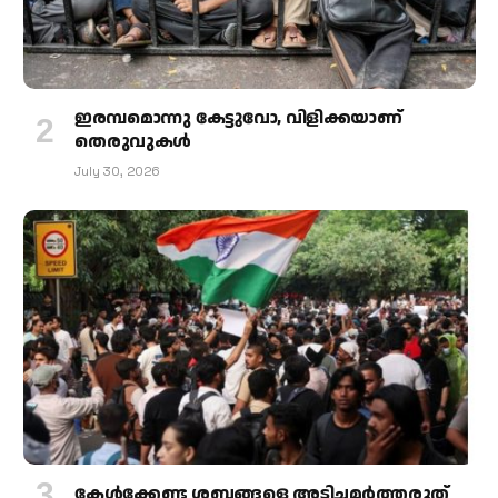
ഇരമ്പമൊന്നു കേട്ടുവോ, വിളിക്കയാണ്
തെരുവുകള്‍
July 30, 2026
കേള്‍ക്കേണ്ട ശബ്ദങ്ങളെ അടിച്ചമര്‍ത്തരുത്