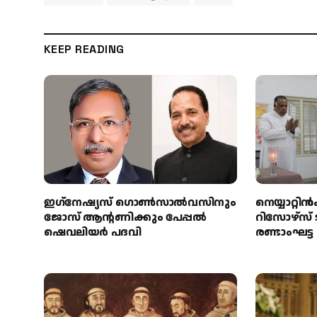
KEEP READING
ഇഗ്‌നേഷ്യസ് ഗൊൺസാൽവസിനും
നെയ്യാറ്
ജോസ് ആന്റണിക്കും പേപ്പൽ
റിസോഴ്സ് 
ഷെവലിയർ പദവി
രണ്ടാംഘട്