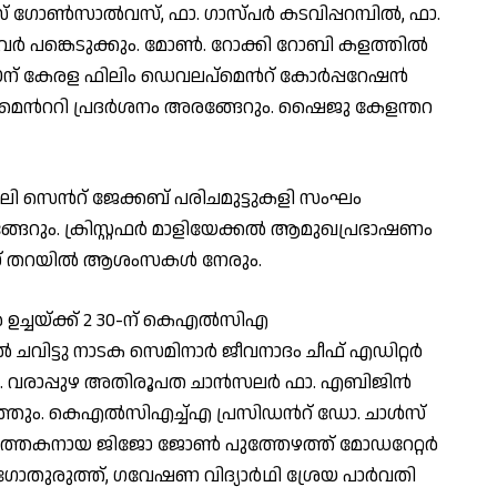
സ് ഗോൺസാൽവസ്, ഫാ. ഗാസ്പർ കടവിപ്പറമ്പിൽ, ഫാ.
വർ പങ്കെടുക്കും. മോൺ. റോക്കി റോബി കളത്തിൽ
7 30ന് കേരള ഫിലിം ഡെവലപ്മെൻറ് കോർപ്പറേഷൻ
യുമെൻററി പ്രദർശനം അരങ്ങേറും. ഷൈജു കേളന്തറ
ംവേലി സെൻറ് ജേക്കബ് പരിചമുട്ടുകളി സംഘം
ങ്ങേറും. ക്രിസ്റ്റഫർ മാളിയേക്കൽ ആമുഖപ്രഭാഷണം
മസ് തറയിൽ ആശംസകൾ നേരും.
ച്ചയ്ക്ക് 2 30-ന് കെഎൽസിഎ
ചവിട്ടു നാടക സെമിനാർ ജീവനാദം ചീഫ് എഡിറ്റർ
ം. വരാപ്പുഴ അതിരൂപത ചാൻസലർ ഫാ. എബിജിൻ
്തും. കെഎൽസിഎച്ച്എ പ്രസിഡൻറ് ഡോ. ചാൾസ്
ത്തകനായ ജിജോ ജോൺ പുത്തേഴത്ത് മോഡറേറ്റർ
് ഗോതുരുത്ത്, ഗവേഷണ വിദ്യാർഥി ശ്രേയ പാർവതി