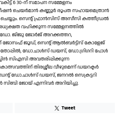
ിട്ട് 6 30-ന് സമാപന സമ്മേളനം
മീഷൻ ചെയർമാൻ കണ്ണൂർ രൂപത സഹായമെത്രാൻ
ം ചെയ്യും. സെൻ്റ് ഫ്രാൻസിസ് അസീസി കത്തീഡ്രൽ
 അധ്യക്ഷത വഹിക്കുന്ന സമ്മേളനത്തിൽ
ോ. ജിജു ജോർജ് അറക്കത്തറ,
സഫ് ജൂഡ്, സെൻ്റ് ആൽബർട്ട്സ് കോളേജ്
ോപ്പിൽ, ഡോ.ചാൾസ് ഡയസ്, ഡോ.ഗ്രിഗറി പോൾ
്ചിൻ സിഎസി അവതരിപ്പിക്കുന്ന
സവത്തിന് തിരശ്ശീല വീഴുമെന്ന് ഡയറക്ടർ
ൻ്റ് ഡോ.ചാൾസ് ഡയസ്, ജനറൽ സെക്രട്ടറി
ർ സിബി ജോയ് എന്നിവർ അറിയിച്ചു.
Tweet