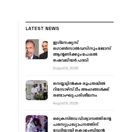
LATEST NEWS
ഇഗ്‌നേഷ്യസ്
ഗൊൺസാൽവസിനും ജോസ്
ആന്റണിക്കും പേപ്പൽ
ഷെവലിയർ പദവി
August 8, 2026
നെയ്യാറ്റിൻകര രൂപതയിൽ
റിസോഴ്സ് ടീം അംഗങ്ങൾക്ക്
രണ്ടാംഘട്ട പരിശീലനം
August 8, 2026
ക്രൈസ്തവ വിശ്വാസത്തിന്റെ
പരസ്യപ്രഖ്യാപനത്തിന്
വേദിയായി കൊളംബിയൻ