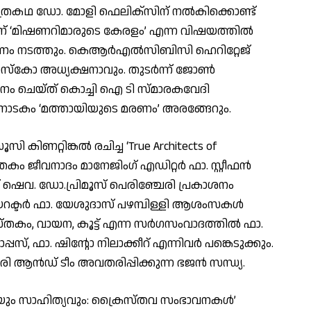
ചിത്രകഥ ഡോ. മോളി ഫെലിക്സിന് നൽകിക്കൊണ്ട്
 6-ന് ‘മിഷണറിമാരുടെ കേരളം’ എന്ന വിഷയത്തിൽ
ഷണം നടത്തും. കെആർഎൽസിബിസി ഹെറിറ്റേജ്
സ്കോ അധ്യക്ഷനാവും. തുടർന്ന് ജോൺ
ധാനം ചെയ്ത് കൊച്ചി ഐ ടി സ്മാരകവേദി
നാടകം ‘മത്തായിയുടെ മരണം’ അരങ്ങേറും.
സി കിണറ്റിങ്കൽ രചിച്ച ‘True Architects of
ുസ്തകം ജീവനാദം മാനേജിംഗ് എഡിറ്റർ ഫാ. സ്റ്റീഫൻ
ഷെവ. ഡോ.പ്രിമൂസ്‌ പെരിഞ്ചേരി പ്രകാശനം
 ഡയറക്ടർ ഫാ. യേശുദാസ് പഴമ്പിള്ളി ആശംസകൾ
ുസ്തകം, വായന, കൂട്ട് എന്ന സർഗസംവാദത്തിൽ ഫാ.
ോപ്പസ്, ഫാ. ഷിൻ്റോ നിലാക്കീറ് എന്നിവർ പങ്കെടുക്കും.
േരി ആൻഡ് ടീം അവതരിപ്പിക്കുന്ന ഭജൻ സന്ധ്യ.
ാഷയും സാഹിത്യവും: ക്രൈസ്തവ സംഭാവനകൾ’