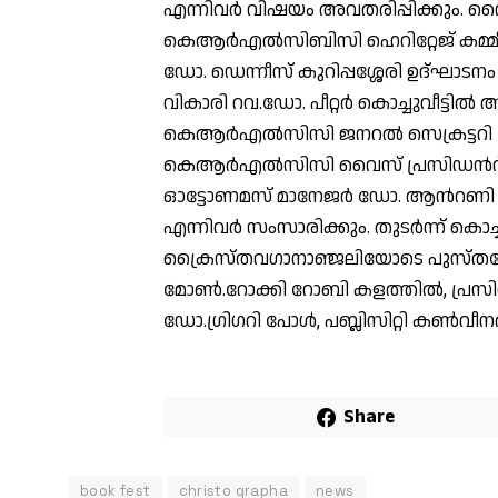
എന്നിവർ വിഷയം അവതരിപ്പിക്കും. വൈക
കെആർഎൽസിബിസി ഹെറിറ്റേജ് കമ്
ഡോ. ഡെന്നീസ് കുറിപ്പശ്ശേരി ഉദ്ഘാടന
വികാരി റവ.ഡോ. പീറ്റർ കൊച്ചുവീട്ടിൽ
കെആർഎൽസിസി ജനറൽ സെക്രട്ടറി ഡ
കെആർഎൽസിസി വൈസ് പ്രസിഡൻറ് ജോ
ഓട്ടോണമസ് മാനേജർ ഡോ. ആൻറണി ത
എന്നിവർ സംസാരിക്കും. തുടർന്ന് കൊച
ക്രൈസ്തവഗാനാഞ്ജലിയോടെ പുസ്തകോത്
മോൺ.റോക്കി റോബി കളത്തിൽ, പ്രസിഡ
ഡോ.ഗ്രിഗറി പോൾ, പബ്ലിസിറ്റി കൺവീന
Share
book fest
christo grapha
news