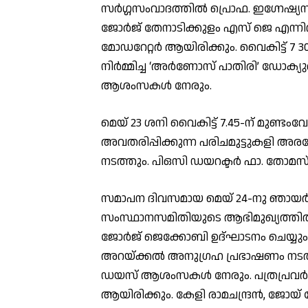
സർഗ്ഗസംവാദത്തിൽ പ്രൊഫ. ഇഗ്നേഷ്യ
ജോർജ് തേനാടിക്കുളം എസ് ജെ എന്നി
മോഡറേറ്റർ ആയിരിക്കും. വൈകിട്ട് 
നിർമ്മിച്ച ‘അർണോസ് പാതിരി’ ഡോക്
ആശംസകൾ നേരും.
മെയ് 23 ശനി വൈകിട്ട് 7.45-ന് മുണ്ട
അവതരിപ്പിക്കുന്ന പരിചമുട്ടുകളി അര
നടത്തും. പിഒസി ഡയറക്ടർ ഫാ. തോ
സമാപന ദിവസമായ മെയ് 24-നു ഞായർ ഉ
സംസ്ഥാനസമിതിയുടെ ആഭിമുഖ്യത്തിൽ 
ജോർജ് ജെക്കോബി ഉദ്ഘാടനം ചെയ്യു
അറയ്ക്കൽ അനുഗ്രഹ പ്രഭാഷണം നടത
ഡയസ് ആശംസകൾ നേരും. പത്രപ്രവർ
ആയിരിക്കും. കേളി രാമചന്ദ്രൻ, ജോയ