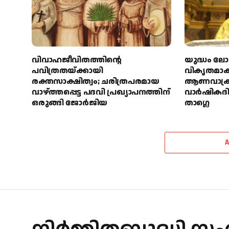
വിവാഹജീവിതത്തിന്റെ
യുദ്ധം ല
പവിത്രതയ്ക്കായി
വികൃതമാക്
രക്തസാക്ഷിത്വം; ചരിത്രപരമായ
ആണവാക്
വാഴ്ത്തപ്പെട്ട പദവി പ്രഖ്യാപനത്തിന്
വാർഷികദി
ഒരുങ്ങി ജോര്‍ജിയ
താഗ്ലെ