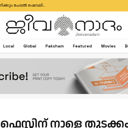
ഇഗ്‌നേഷ്യസ് ഗൊൺസാൽവസിനും ജോസ് ആന്റണിക്കും പേപ്പൽ ഷെവലിയർ പദവി
Local
Global
Paksham
Featured
Movies
B
 ഫെസ്റ്റിന് നാളെ തുടക്ക