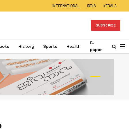
INTERNATIONAL
INDIA
KERALA
SUBSCRIBE
E-
ooks
History
Sports
Health
paper
ം