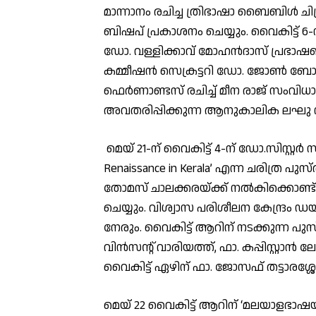
മാന്നാനം രചിച്ച ത്രിഭാഷാ ബൈബിൾ 
ബിഷപ് പ്രകാശനം ചെയ്യും. വൈകിട്ട്
ഡോ. വള്ളിക്കാവ് മോഹൻദാസ് പ്രഭാ
കമ്മീഷൻ സെക്രട്ടറി ഡോ. ജോൺ ബോ
ഫെർണാണ്ടസ് രചിച്ച് മീന രാജ് സംവി
അവതരിപ്പിക്കുന്ന ആനുകാലിക ലഘു 
മെയ് 21-ന് വൈകിട്ട് 4-ന് ഡോ.സിസ്റ്റർ സൂ
Renaissance in Kerala’ എന്ന ചരിത്ര പ
തോമസ് ചാലക്കരയ്ക്ക് നൽകിക്കൊണ്ട് 
ചെയ്യും. വിശ്വാസ പരിശീലന കേന്ദ്രം
നേരും. വൈകിട്ട് ആറിന് നടക്കുന്ന പ
വിൻസൻ്റ് വാരിയത്ത്, ഫാ. കപ്പിസ്റ്റാൻ ല
വൈകിട്ട് ഏഴിന് ഫാ. ജോസഫ് തട്ടാരശ്ശ
മെയ് 22 വൈകിട്ട് ആറിന് ‘മലയാളഭ