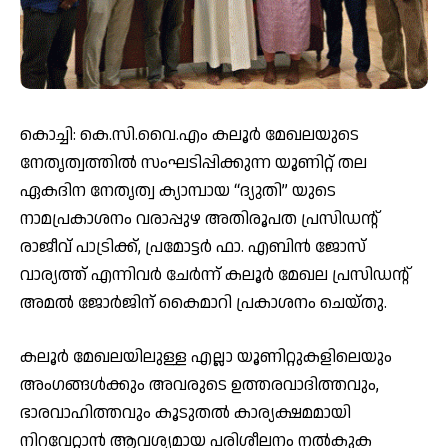
കൊച്ചി: കെ.സി.വൈ.എം കലൂർ മേഖലയുടെ
നേതൃത്വത്തിൽ സംഘടിപ്പിക്കുന്ന യൂണിറ്റ് തല
ഏകദിന നേതൃത്വ ക്യാമ്പായ “ദ്യുതി” യുടെ
നാമപ്രകാശനം വരാപ്പുഴ അതിരൂപത പ്രസിഡൻ്റ്
രാജീവ് പാട്രിക്ക്, പ്രമോട്ടർ ഫാ. എബിൻ ജോസ്
വാര്യത്ത് എന്നിവർ ചേർന്ന് കലൂർ മേഖല പ്രസിഡന്റ്
അമൽ ജോർജിന് കൈമാറി പ്രകാശനം ചെയ്തു.
കലൂർ മേഖലയിലുള്ള എല്ലാ യൂണിറ്റുകളിലെയും
അംഗങ്ങൾക്കും അവരുടെ ഉത്തരവാദിത്തവും,
ഭാരവാഹിത്തവും കൂടുതൽ കാര്യക്ഷമമായി
നിറവേറ്റാൻ ആവശ്യമായ പരിശീലനം നൽകുക