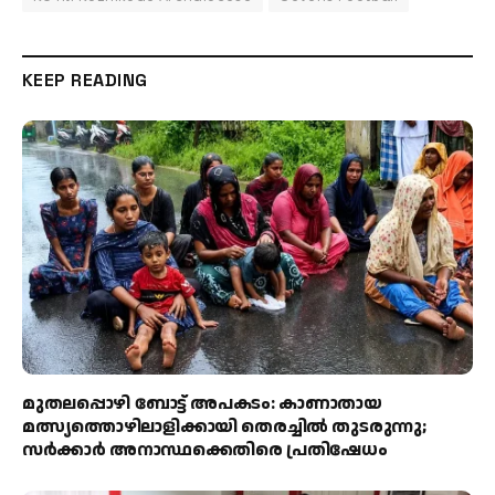
KEEP READING
മുതലപ്പൊഴി ബോട്ട് അപകടം: കാണാതായ
മത്സ്യത്തൊഴിലാളിക്കായി തെരച്ചിൽ തുടരുന്നു;
സർക്കാർ അനാസ്ഥക്കെതിരെ പ്രതിഷേധം