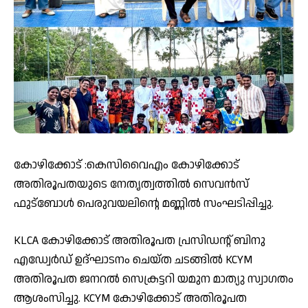
കോഴിക്കോട് :കെസിവൈഎം കോഴിക്കോട്
അതിരൂപതയുടെ നേതൃത്വത്തിൽ സെവൻസ്
ഫുട്ബോൾ പെരുവയലിന്റെ മണ്ണിൽ സംഘടിപ്പിച്ചു.
KLCA കോഴിക്കോട് അതിരൂപത പ്രസിഡന്റ്‌ ബിനു
എഡ്വേർഡ് ഉദ്ഘാടനം ചെയ്ത ചടങ്ങിൽ KCYM
അതിരൂപത ജനറൽ സെക്രട്ടറി യമുന മാത്യു സ്വാഗതം
ആശംസിച്ചു. KCYM കോഴിക്കോട് അതിരൂപത