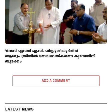
‘സേവ് എവരി എ.വി. ഫിസ്റ്റുല’; ലൂർദ്‌സ്
ആശുപത്രിയിൽ ബോധവത്കരണ ക്യാമ്പയിന്
തുടക്കം
ADD A COMMENT
LATEST NEWS