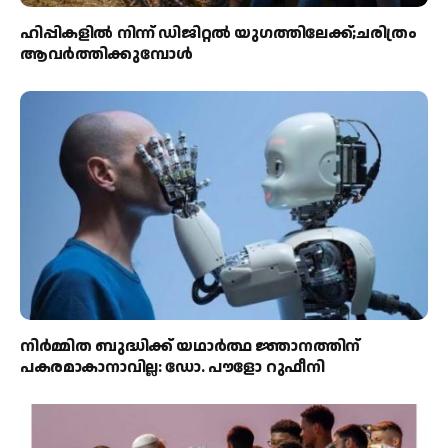
ഹിപ്പികളില്‍ നിന്ന് ഡിജിറ്റല്‍ യുഗത്തിലേക്ക്;ചരിത്രം
ആവര്‍ത്തിക്കുമ്പോള്‍
നിർമ്മിത ബുദ്ധിക്ക് യഥാർത്ഥ ജ്ഞാനത്തിന്
പകരമാകാനാവില്ല: ഡോ. പൗളോ റുഫീനി