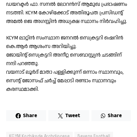
ഡയറക്ടർ ഫാ. സനൽ ലോറൻസ് ആമുഖ പ്രഭാഷണം
നടത്തി. KCYM കോഴിക്കോട് അതിരൂപത പ്രസിഡന്റ്‌
അമൽ ജെ അഗസ്റ്റിൻ അധ്യക്ഷ സ്ഥാനം നിർവഹിച്ചു.
KCYM ലാറ്റിൻ സംസ്ഥാന ജനറൽ സെക്രട്ടറി ഷെറിൻ
കെ.ആർ ആശംസ അറിയിച്ചു.
ജോയിന്റ് സെക്രട്ടറി അനീറ്റ സെബാസ്റ്റ്യൻ ചടങ്ങിന്
നന്ദി പറഞ്ഞു.
വയനാട് ലൂർദ് മാതാ പള്ളിക്കുന്ന് ഒന്നാം സ്ഥാനവും,
സെൻ്റ് ജോസഫ് ചർച്ച് മേപ്പാടി രണ്ടാം സ്ഥാനവും
കരസ്ഥമാക്കി.
Share
Tweet
Share
KCYM Kozhikode Archdiocese
Sevens Football