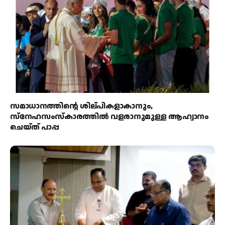
സമാധാനത്തിന്റെ ശില്പികളാകാനും,
സ്നേഹസംസ്കാരത്തിൽ വളരാനുമുള്ള ആഹ്വാനം
ചെയ്ത് പാപ്പ