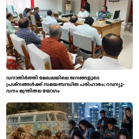
വനാതിർത്തി മേഖലയിലെ ജനങ്ങളുടെ
പ്രശ്നങ്ങൾക്ക് സമയബന്ധിത പരിഹാരം; റവന്യൂ-
വനം മന്ത്രിതല യോഗം