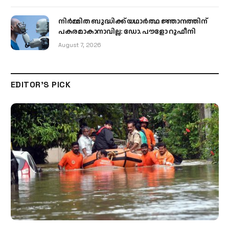
നിർമ്മിത ബുദ്ധിക്ക് യഥാർത്ഥ ജ്ഞാനത്തിന്
പകരമാകാനാവില്ല: ഡോ. പൗളോ റുഫീനി
August 7, 2026
EDITOR'S PICK