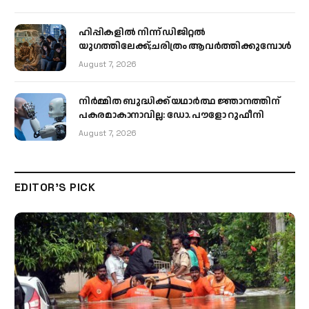
ഹിപ്പികളില്‍ നിന്ന് ഡിജിറ്റല്‍
യുഗത്തിലേക്ക്;ചരിത്രം ആവര്‍ത്തിക്കുമ്പോള്‍
August 7, 2026
നിർമ്മിത ബുദ്ധിക്ക് യഥാർത്ഥ ജ്ഞാനത്തിന്
പകരമാകാനാവില്ല: ഡോ. പൗളോ റുഫീനി
August 7, 2026
EDITOR'S PICK