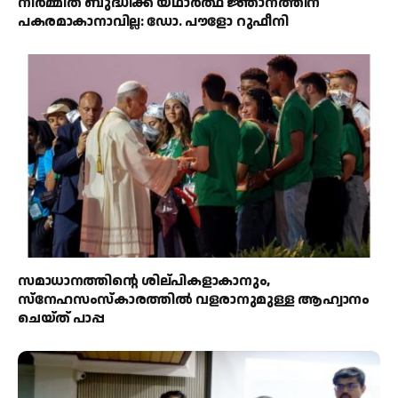
നിർമ്മിത ബുദ്ധിക്ക് യഥാർത്ഥ ജ്ഞാനത്തിന്
പകരമാകാനാവില്ല: ഡോ. പൗളോ റുഫീനി
സമാധാനത്തിന്റെ ശില്പികളാകാനും,
സ്നേഹസംസ്കാരത്തിൽ വളരാനുമുള്ള ആഹ്വാനം
ചെയ്ത് പാപ്പ