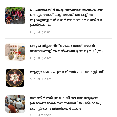
മുതലപ്പൊഴി ബോട്ട് അപകടം: കാണാതായ
മത്സ്യത്തൊഴിലാളിക്കായി തെരച്ചിൽ
തുടരുന്നു; സർക്കാർ അനാസ്ഥക്കെതിരെ
പ്രതിഷേധം
August 7, 2026
ഒരു പതിറ്റാണ്ടിന് ശേഷം വത്തിക്കാൻ
നാണയങ്ങളിൽ മാർപാപ്പയുടെ മുഖചിത്രം
August 7, 2026
ആസ്റ്റാ AGM – പുനർ മിലൻ 2026 ഓഗസ്റ്റ് 8ന്
August 7, 2026
വനാതിർത്തി മേഖലയിലെ ജനങ്ങളുടെ
പ്രശ്നങ്ങൾക്ക് സമയബന്ധിത പരിഹാരം;
റവന്യൂ-വനം മന്ത്രിതല യോഗം
August 7, 2026