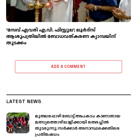
‘സേവ് എവരി എ.വി. ഫിസ്റ്റുല’; ലൂർദ്‌സ്
ആശുപത്രിയിൽ ബോധവത്കരണ ക്യാമ്പയിന്
തുടക്കം
ADD A COMMENT
LATEST NEWS
മുതലപ്പൊഴി ബോട്ട് അപകടം: കാണാതായ
മത്സ്യത്തൊഴിലാളിക്കായി തെരച്ചിൽ
തുടരുന്നു; സർക്കാർ അനാസ്ഥക്കെതിരെ
പ്രതിഷേധം