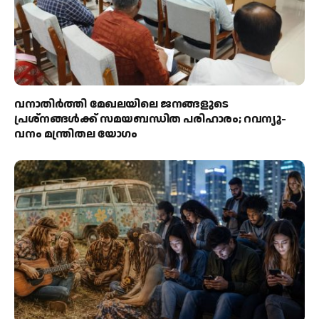
വനാതിർത്തി മേഖലയിലെ ജനങ്ങളുടെ
പ്രശ്നങ്ങൾക്ക് സമയബന്ധിത പരിഹാരം; റവന്യൂ-
വനം മന്ത്രിതല യോഗം