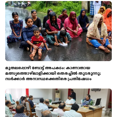
മുതലപ്പൊഴി ബോട്ട് അപകടം: കാണാതായ
മത്സ്യത്തൊഴിലാളിക്കായി തെരച്ചിൽ തുടരുന്നു;
സർക്കാർ അനാസ്ഥക്കെതിരെ പ്രതിഷേധം