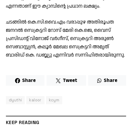
എന്നതാണ് ഈ ക്യാമ്പിന്റെ പ്രധാന ലക്ഷ്യം.
ചടങ്ങിൽ കെ.സി.വൈ.എം വരാപ്പുഴ അതിരൂപത
ജനറൽ സെക്രട്ടറി റോസ് മേരി കെ.ജെ, വൈസ്
പ്രസിഡൻ്റ് വിനോജ് വർഗീസ്, സെക്രട്ടറി അരുൺ
സെബാസ്റ്റ്യൻ, കലൂർ മേഖല സെക്രട്ടറി അമൃത്
ബാരിഡ് കെ. ഡബ്ല്യു എന്നിവർ സന്നിഹിതരായിരുന്നു.
Share
Tweet
Share
dyuthi
kaloor
kcym
KEEP READING