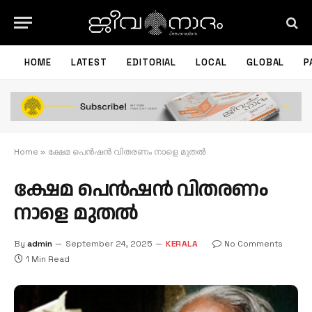
HOME
LATEST
EDITORIAL
LOCAL
GLOBAL
P
Home
»
ക്ഷേമ പെന്‍ഷന്‍ വിതരണം നാളെ മുതല്‍
ക്ഷേമ പെന്‍ഷന്‍ വിതരണം
നാളെ മുതല്‍
By
admin
September 24, 2025
KERALA
No Comments
1 Min Read