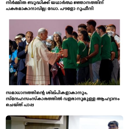
നിർമ്മിത ബുദ്ധിക്ക് യഥാർത്ഥ ജ്ഞാനത്തിന്
പകരമാകാനാവില്ല: ഡോ. പൗളോ റുഫീനി
സമാധാനത്തിന്റെ ശില്പികളാകാനും,
സ്നേഹസംസ്കാരത്തിൽ വളരാനുമുള്ള ആഹ്വാനം
ചെയ്ത് പാപ്പ