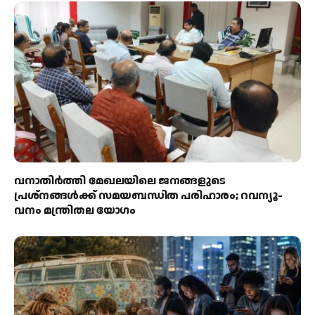
വനാതിർത്തി മേഖലയിലെ ജനങ്ങളുടെ
പ്രശ്നങ്ങൾക്ക് സമയബന്ധിത പരിഹാരം; റവന്യൂ-
വനം മന്ത്രിതല യോഗം