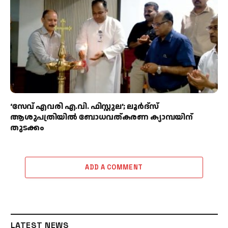
‘സേവ് എവരി എ.വി. ഫിസ്റ്റുല’; ലൂർദ്‌സ്
ആശുപത്രിയിൽ ബോധവത്കരണ ക്യാമ്പയിന്
തുടക്കം
ADD A COMMENT
LATEST NEWS