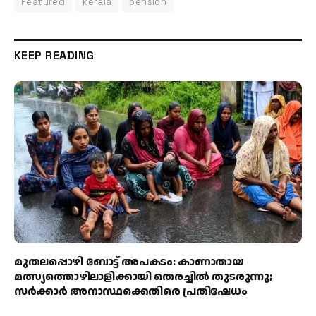
Featured
kerala
pension
KEEP READING
മുതലപ്പൊഴി ബോട്ട് അപകടം: കാണാതായ
മത്സ്യത്തൊഴിലാളിക്കായി തെരച്ചിൽ തുടരുന്നു;
സർക്കാർ അനാസ്ഥക്കെതിരെ പ്രതിഷേധം