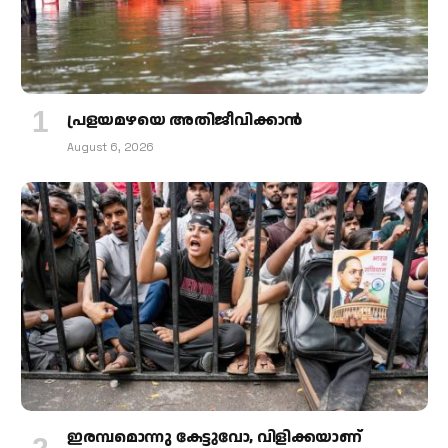
പ്രളയമഴയെ അതിജീവിക്കാന്‍
August 6, 2026
ഇരമ്പമൊന്നു കേട്ടുവോ, വിളിക്കയാണ്