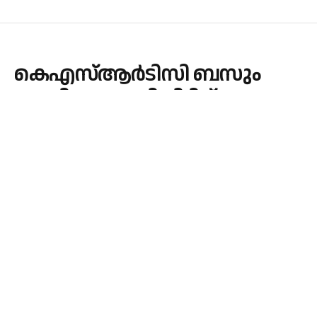
കെഎസ്ആർടിസി ബസും
ലോറിയും കൂട്ടിയിടിച്ച്
നിരവധിപ്പേർക്ക് പരിക്ക്
By
admin
September 24, 2025
KERALA
No Comments
1 Min Read