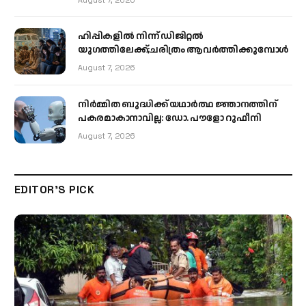
August 7, 2026
ഹിപ്പികളില്‍ നിന്ന് ഡിജിറ്റല്‍
യുഗത്തിലേക്ക്;ചരിത്രം ആവര്‍ത്തിക്കുമ്പോള്‍
August 7, 2026
നിർമ്മിത ബുദ്ധിക്ക് യഥാർത്ഥ ജ്ഞാനത്തിന്
പകരമാകാനാവില്ല: ഡോ. പൗളോ റുഫീനി
August 7, 2026
EDITOR'S PICK