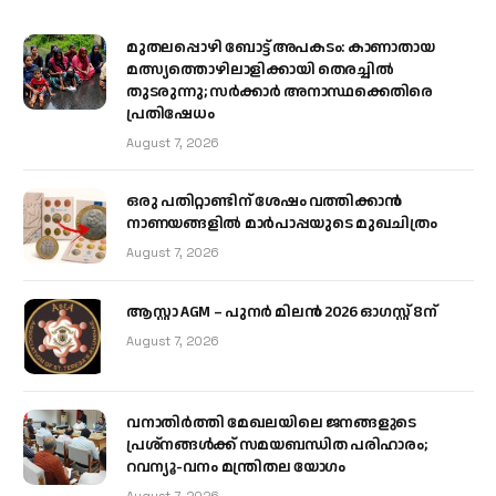
മുതലപ്പൊഴി ബോട്ട് അപകടം: കാണാതായ
മത്സ്യത്തൊഴിലാളിക്കായി തെരച്ചിൽ
തുടരുന്നു; സർക്കാർ അനാസ്ഥക്കെതിരെ
പ്രതിഷേധം
August 7, 2026
ഒരു പതിറ്റാണ്ടിന് ശേഷം വത്തിക്കാൻ
നാണയങ്ങളിൽ മാർപാപ്പയുടെ മുഖചിത്രം
August 7, 2026
ആസ്റ്റാ AGM – പുനർ മിലൻ 2026 ഓഗസ്റ്റ് 8ന്
August 7, 2026
വനാതിർത്തി മേഖലയിലെ ജനങ്ങളുടെ
പ്രശ്നങ്ങൾക്ക് സമയബന്ധിത പരിഹാരം;
റവന്യൂ-വനം മന്ത്രിതല യോഗം