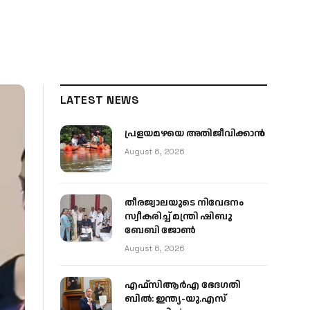
LATEST NEWS
പ്രളയമഴയെ അതിജീവിക്കാന്‍
August 6, 2026
തീരജ്വാലയുടെ നിവേദനം
സ്വീകരിച്ച് മന്ത്രി ഷിബു
ബേബി ജോൺ
August 6, 2026
എഫ്‌സിആർഎ ഭേദഗതി
ബിൽ: ഇന്ത്യ-യു.എസ്