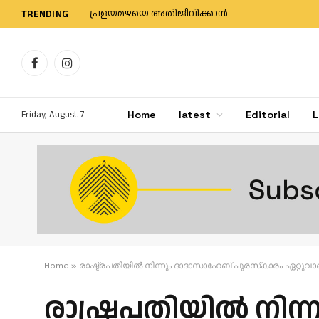
പ്രളയമഴയെ അതിജീവിക്കാന്‍
TRENDING
Facebook
Instagram
Friday, August 7
Home
latest
Editorial
L
Home
»
രാഷ്ട്രപതിയില്‍ നിന്നും ദാദാസാഹേബ് പുരസ്‌കാരം ഏറ്റുവാ
രാഷ്ട്രപതിയില്‍ നി