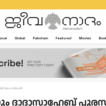
ocal
Global
Paksham
Featured
Movies
Boo
ങ്ങി മോഹന്‍ലാല്‍
ന്നും ദാദാസാഹേബ് പുരസ