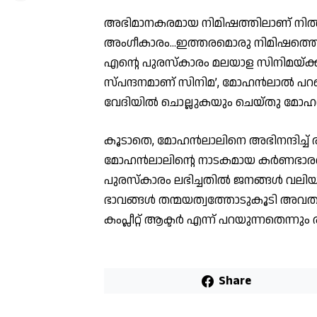
അഭിമാനകരമായ നിമിഷത്തിലാണ് നിൽക്
അംഗീകാരം…ഇത്തരമൊരു നിമിഷത്തെക്കുറി
എന്റെ പുരസ്കാരം മലയാള സിനിമയ്ക്ക് 
സ്പന്ദനമാണ് സിനിമ’, മോഹൻലാൽ പറ
വേദിയിൽ ചൊല്ലുകയും ചെയ്തു മോ
കൂടാതെ, മോഹൻലാലിനെ അഭിനന്ദിച്ച് 
മോഹൻലാലിന്റെ നാടകമായ കർണഭാരത്തെക
പുരസ്കാരം ലഭിച്ചതിൽ ജനങ്ങൾ വലി
ഭാവങ്ങൾ തന്മയത്വത്തോടുകൂടി അവതര
കംപ്ലീറ്റ് ആക്ടർ എന്ന് പറയുന്നതെന്നും
Share