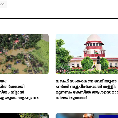
ard
യം:
വഖഫ് സംരക്ഷണ വേദിയുടെ
ിതർക്കായി
ഹർജി സുപ്രീംകോടതി തള്ളി;
ം നീട്ടാൻ
മുനമ്പം കേസിൽ ആശ്വാസമാ
യുടെ ആഹ്വാനം
വിലയിരുത്തൽ