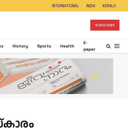
INTERNATIONAL
INDIA
KERALA
SUBSCRIBE
E-
ks
History
Sports
Health
paper
്‌കാരം