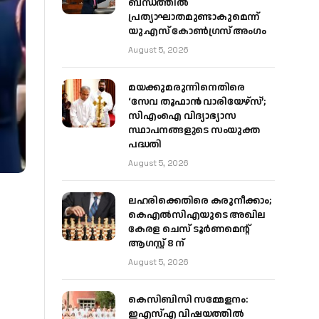
ബന്ധത്തിൽ
പ്രത്യാഘാതമുണ്ടാകുമെന്ന്
യു.എസ് കോൺഗ്രസ് അംഗം
August 5, 2026
മയക്കുമരുന്നിനെതിരെ
‘സേവ തൂഫാൻ വാരിയേഴ്‌സ്’;
സിഎംഐ വിദ്യാഭ്യാസ
സ്ഥാപനങ്ങളുടെ സംയുക്ത
പദ്ധതി
August 5, 2026
ലഹരിക്കെതിരെ കരുനീക്കാം;
കെഎൽസിഎയുടെ അഖില
കേരള ചെസ് ടൂർണമെന്റ്
ആഗസ്റ്റ് 8 ന്
August 5, 2026
കെസിബിസി സമ്മേളനം:
ഇഎസ്എ വിഷയത്തിൽ