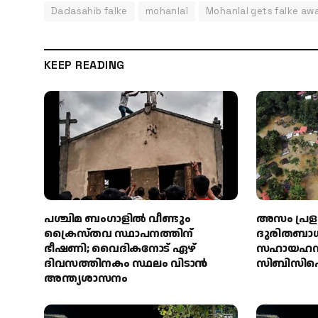
Dadasahib falke
mohanlal
Mohanlal gets falke aw
KEEP READING
പശ്ചിമ ബംഗാളിൽ വീണ്ടും
അസം പ്രള
ക്രൈസ്തവ സ്ഥാപനത്തിന്
ദുരിതബാധ
ഭീഷണി; വൈദികനോട് ഏഴ്
സഹായഹസ്ത
ദിവസത്തിനകം സ്ഥലം വിടാൻ
സിബിസിഐ
അന്ത്യശാസനം