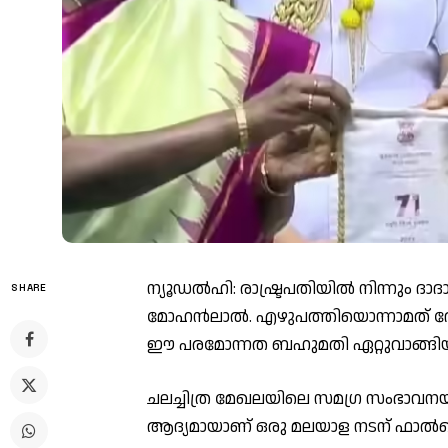
ന്യൂഡൽഹി: രാഷ്ട്രപതിയിൽ നിന്നും ദ
SHARE
മോഹൻലാൽ. എഴുപത്തിയൊന്നാമത് ദേശീ
ഈ പരമോന്നത ബഹുമതി ഏറ്റുവാങ്ങിയ
ചലച്ചിത്ര മേഖലയിലെ സമഗ്ര സംഭാവനയ്
ആദ്യമായാണ് ഒരു മലയാള നടന് ഫാൽക്ക