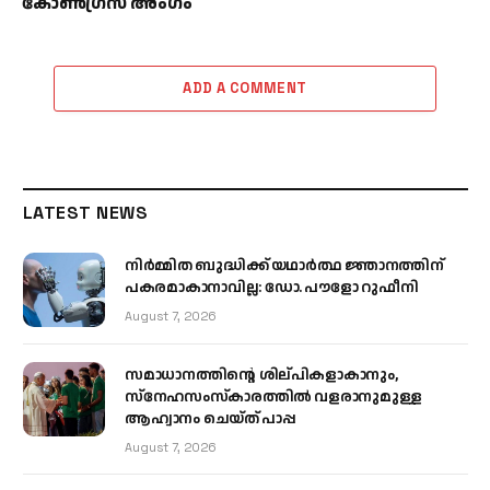
കോൺഗ്രസ് അംഗം
ADD A COMMENT
LATEST NEWS
നിർമ്മിത ബുദ്ധിക്ക് യഥാർത്ഥ ജ്ഞാനത്തിന്
പകരമാകാനാവില്ല: ഡോ. പൗളോ റുഫീനി
August 7, 2026
സമാധാനത്തിന്റെ ശില്പികളാകാനും,
സ്നേഹസംസ്കാരത്തിൽ വളരാനുമുള്ള
ആഹ്വാനം ചെയ്ത് പാപ്പ
August 7, 2026