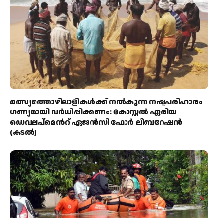
മത്സ്യത്തൊഴിലാളികള്‍ക്ക് നല്‍കുന്ന നഷ്ടപരിഹാരം
ഗണ്യമായി വര്‍ധിപ്പിക്കണം: കോസ്റ്റല്‍ ഏരിയ
ഡെവലപ്മെന്‍റ് ഏജന്‍സി ഫോര്‍ ലിബറേഷന്‍
(കടല്‍)