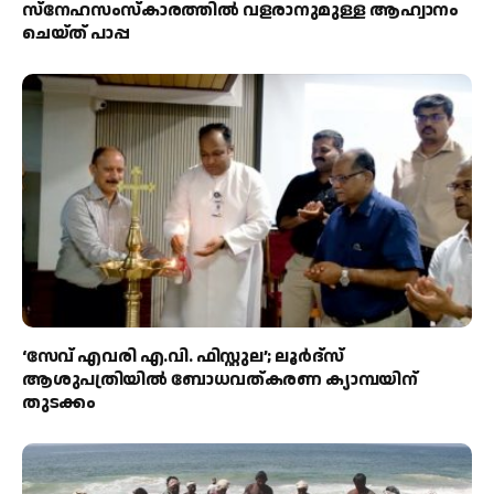
സ്നേഹസംസ്കാരത്തിൽ വളരാനുമുള്ള ആഹ്വാനം
ചെയ്ത് പാപ്പ
‘സേവ് എവരി എ.വി. ഫിസ്റ്റുല’; ലൂർദ്‌സ്
ആശുപത്രിയിൽ ബോധവത്കരണ ക്യാമ്പയിന്
തുടക്കം