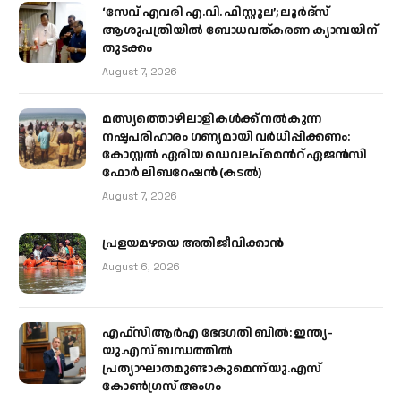
‘സേവ് എവരി എ.വി. ഫിസ്റ്റുല’; ലൂർദ്‌സ്
ആശുപത്രിയിൽ ബോധവത്കരണ ക്യാമ്പയിന്
തുടക്കം
August 7, 2026
മത്സ്യത്തൊഴിലാളികള്‍ക്ക് നല്‍കുന്ന
നഷ്ടപരിഹാരം ഗണ്യമായി വര്‍ധിപ്പിക്കണം:
കോസ്റ്റല്‍ ഏരിയ ഡെവലപ്മെന്‍റ് ഏജന്‍സി
ഫോര്‍ ലിബറേഷന്‍ (കടല്‍)
August 7, 2026
പ്രളയമഴയെ അതിജീവിക്കാന്‍
August 6, 2026
എഫ്‌സിആർഎ ഭേദഗതി ബിൽ: ഇന്ത്യ-
യു.എസ് ബന്ധത്തിൽ
പ്രത്യാഘാതമുണ്ടാകുമെന്ന് യു.എസ്
കോൺഗ്രസ് അംഗം