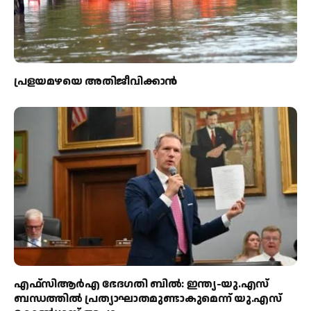
പ്രളയമഴയെ അതിജീവിക്കാന്‍
എഫ്‌സിആർഎ ഭേദഗതി ബിൽ: ഇന്ത്യ-യു.എസ്
ബന്ധത്തിൽ പ്രത്യാഘാതമുണ്ടാകുമെന്ന് യു.എസ്