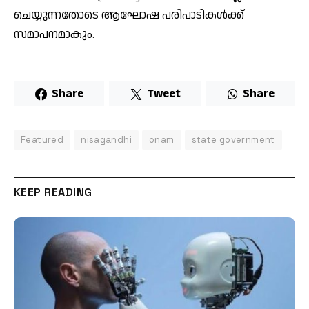
ചെയ്യുന്നതോടെ ആഘോഷ പരിപാടികൾക്ക്
സമാപനമാകും.
Share
Tweet
Share
Featured
nisagandhi
onam
state government
KEEP READING