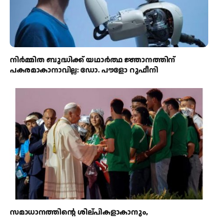
നിർമ്മിത ബുദ്ധിക്ക് യഥാർത്ഥ ജ്ഞാനത്തിന്
പകരമാകാനാവില്ല: ഡോ. പൗളോ റുഫീനി
സമാധാനത്തിന്റെ ശില്പികളാകാനും,