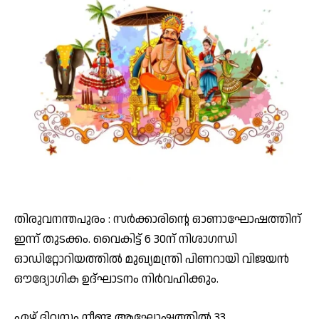
തിരുവനന്തപുരം : സർക്കാരിന്റെ ഓണാഘോഷത്തിന്
ഇന്ന് തുടക്കം. വൈകിട്ട് 6 30ന് നിശാഗന്ധി
ഓഡിറ്റോറിയത്തിൽ മുഖ്യമന്ത്രി പിണറായി വിജയൻ
ഔദ്യോഗിക ഉദ്ഘാടനം നിർവഹിക്കും.
ഏഴ് ദിവസം നീണ്ട ആഘോഷത്തിൽ 33