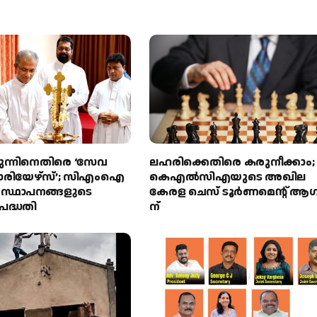
ുന്നിനെതിരെ ‘സേവ
ലഹരിക്കെതിരെ കരുനീക്കാം;
രിയേഴ്‌സ്’; സിഎംഐ
കെഎൽസിഎയുടെ അഖില
സ സ്ഥാപനങ്ങളുടെ
കേരള ചെസ് ടൂർണമെന്റ് ആഗസ്റ്
പദ്ധതി
ന്