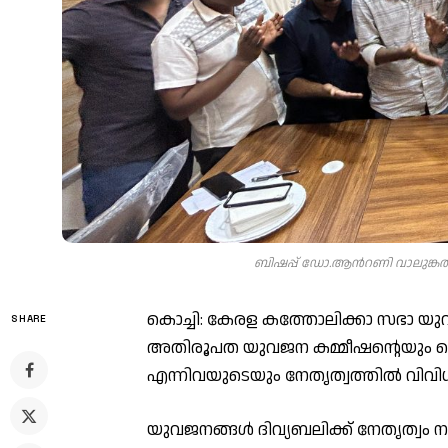
ബിഷപ്പ് ഡോ.ആൻറണി വാലുങ്കൽ യ
കൊച്ചി: കേരള കത്തോലിക്കാ സഭാ യു
SHARE
അതിരൂപത യുവജന കമ്മീഷന്റെയും ക
എന്നിവയുടെയും നേതൃത്വത്തിൽ വി
യുവജനങ്ങൾ ദിവ്യബലിക്ക് നേതൃത്വം 