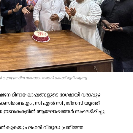
ുവജന ദിന സന്ദേശം നൽകി കേക്ക് മുറിക്കുന്നു
വജന ദിനാഘോഷങ്ങളുടെ ഭാഗമായി വരാപ്പുഴ
െസിവൈഎം , സി എൽ സി , ജീസസ് യൂത്ത്
വിധ ഇടവകകളിൽ ആഘോഷങ്ങൾ സംഘടിപ്പിച്ചു.
നൽകുകയും ലഹരി വിരുദ്ധ പ്രതിജ്ഞ