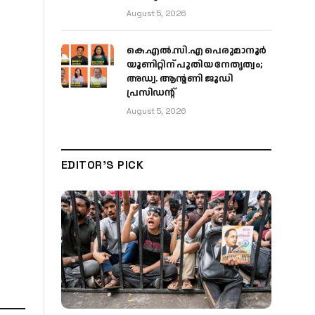
August 5, 2026
കെ.എൽ.സി.എ പെരുമാനൂർ
യൂണിറ്റിന് പുതിയ നേതൃത്വം;
അഡ്വ. ആന്റണി ജൂഡി
പ്രസിഡന്റ്
August 5, 2026
EDITOR'S PICK