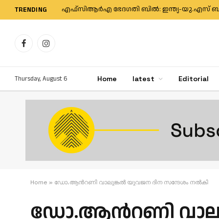
TRENDING
Facebook
Instagram
Thursday, August 6
Home
latest
Editorial
Home
»
ഡോ.ആൻറണി വാലുങ്കൽ യുവജന ദിന സന്ദേശം നൽകി
ഡോ.ആൻറണി വാലുങ