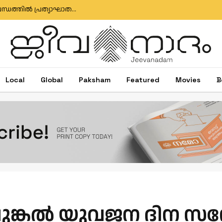
എഫ്‌സിആർഎ ഭേദഗതി ബിൽ: ഇന്ത്യ-യു.എസ് ബന്ധത്തിൽ പ്രത്യാഘാതമുണ്ടാകുമെന്ന് യു.എസ് കോൺഗ്രസ് അംഗം
Local
Global
Paksham
Featured
Movies
B
്കൽ യുവജന ദിന സന്