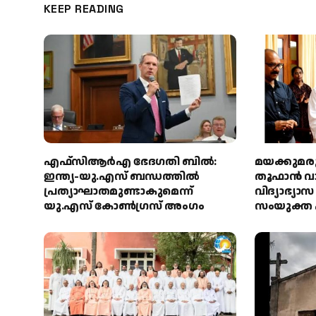
KEEP READING
എഫ്‌സിആർഎ ഭേദഗതി ബിൽ:
മയക്കുമര
ഇന്ത്യ-യു.എസ് ബന്ധത്തിൽ
തൂഫാൻ വാ
പ്രത്യാഘാതമുണ്ടാകുമെന്ന്
വിദ്യാഭ്യാ
യു.എസ് കോൺഗ്രസ് അംഗം
സംയുക്ത 