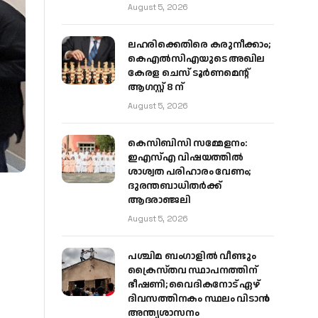
August 5, 2026
ലഹരിക്കെതിരെ കരുനീക്കാം;
കെഎൽസിഎയുടെ അഖില
കേരള ചെസ് ടൂർണമെന്റ്
ആഗസ്റ്റ് 8 ന്
August 5, 2026
കെസിബിസി സമ്മേളനം:
ഇഎസ്എ വിഷയത്തിൽ
ശാശ്വത പരിഹാരം വേണം;
ദുരന്തബാധിതർക്ക്
ആദരാഞ്ജലി
August 5, 2026
പശ്ചിമ ബംഗാളിൽ വീണ്ടും
ക്രൈസ്തവ സ്ഥാപനത്തിന്
ഭീഷണി; വൈദികനോട് ഏഴ്
ദിവസത്തിനകം സ്ഥലം വിടാൻ
അന്ത്യശാസനം