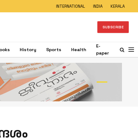
INTERNATIONAL
INDIA
KERALA
SUBSCRIBE
E-
ooks
History
Sports
Health
paper
ദേശം