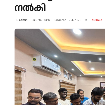
നൽകി
By
admin
July 10, 2025
Updated:
July 10, 2025
KERALA