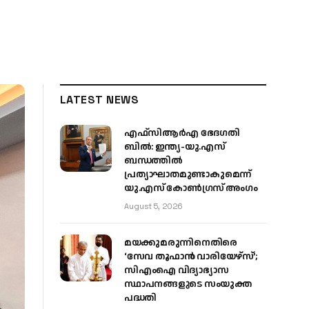
LATEST NEWS
എഫ്‌സിആർഎ ഭേദഗതി
ബിൽ: ഇന്ത്യ-യു.എസ്
ബന്ധത്തിൽ
പ്രത്യാഘാതമുണ്ടാകുമെന്ന്
യു.എസ് കോൺഗ്രസ് അംഗം
August 5, 2026
മയക്കുമരുന്നിനെതിരെ
‘സേവ തൂഫാൻ വാരിയേഴ്‌സ്’;
സിഎംഐ വിദ്യാഭ്യാസ
സ്ഥാപനങ്ങളുടെ സംയുക്ത
പദ്ധതി