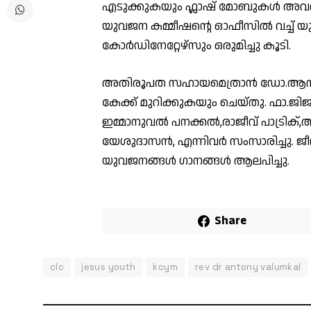
എടുക്കുകയും ഫ്ലാഷ് മോബുകൾ അവതര
യുവജന കമ്മീഷന്റെ ഓഫീസിൽ വച്ച് 
കോർഡിനേറ്റേഴ്സും ഒരുമിച്ചു കൂടി.
അതിരൂപത സഹായമെത്രാൻ ഡോ.ആൻറണ
കേക്ക് മുറിക്കുകയും ചെയ്തു. ഫാ.ജിജു ക
ഇമ്മാനുവൽ പനക്കൽ,രാജീവ് പാട്
യേശുദാസൻ, എന്നിവർ സംസാരിച്ചു. ജീസസ
യുവജനങ്ങൾ ഗാനങ്ങൾ ആലപിച്ചു.
Share
clc
jesus youth
kcym
rev dr antony valumkal