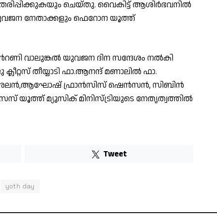
ിപ്പിക്കുകയും ചെയ്തു. വൈകിട്ട് ആശിർഭവനിൽ
യുവജന നേതാക്കളും ഫെറോന യൂത്ത്
ി വാലുങ്കൽ യുവജന ദിന സന്ദേശം നൽകി
്ലീറ്റസ് തീയ്യാടി ഫാ.ആനന്ദ് മണാലില്‍ ഫാ.
രിക്,അലൻ,ആഘോഷ് ഫ്രാൻസിസ് ഷെൻസൻ, സിബിൻ
് യൂത്ത് മ്യൂസിക് മിനിസ്ട്രിയുടെ നേതൃത്വത്തിൽ
Tweet
yoth day