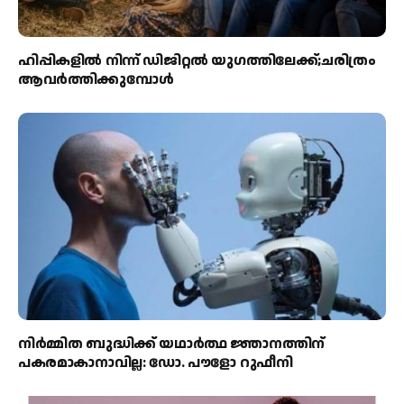
ഹിപ്പികളില്‍ നിന്ന് ഡിജിറ്റല്‍ യുഗത്തിലേക്ക്;ചരിത്രം
ആവര്‍ത്തിക്കുമ്പോള്‍
നിർമ്മിത ബുദ്ധിക്ക് യഥാർത്ഥ ജ്ഞാനത്തിന്
പകരമാകാനാവില്ല: ഡോ. പൗളോ റുഫീനി