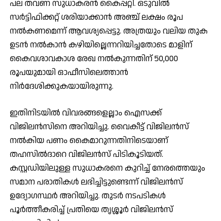
പല തവണ സുധാകരന്‍ കൈപ്പറ്റി. ഒടുവിൽ
സർട്ടിഫിക്കറ്റ് ശരിയാക്കാൻ അഞ്ച് ലക്ഷം രൂപ
നൽകണമെന്ന് ആവശ്യപ്പെട്ടു. അത്രയും വലിയ തുക
ഉടൻ നൽകാൻ കഴിയില്ലെന്നറിയിച്ചതോടെ മാളിന്
കൈവശാവകാശ രേഖ നൽകുന്നതിന് 50,000
രൂപയുമായി ഓഫീസിലെത്താൻ
നിര്‍ദേശിക്കുകയായിരുന്നു.
ഇതിനിടയിൽ വിവരങ്ങളെല്ലാം ഐസക്ക്
വിജിലൻസിനെ അറിയിച്ചു. വൈകീട്ട് വിജിലന്‍സ്
നല്‍കിയ പണം കൈമാറുന്നതിനിടെയാണ്
തഹസില്‍ദാറെ വിജിലന്‍സ് പിടികൂടിയത്.
കസ്റ്റഡിയിലുള്ള സുധാകരനെ കുറിച്ച് നേരത്തെയും
സമാന പരാതികൾ ലഭിച്ചിട്ടുണ്ടെന്ന് വിജിലൻസ്
ഉദ്യോഗസ്ഥർ അറിയിച്ചു. തുടർ നടപടികൾ
പൂർത്തീകരിച്ച് പ്രതിയെ തൃശ്ശൂർ വിജിലൻസ്