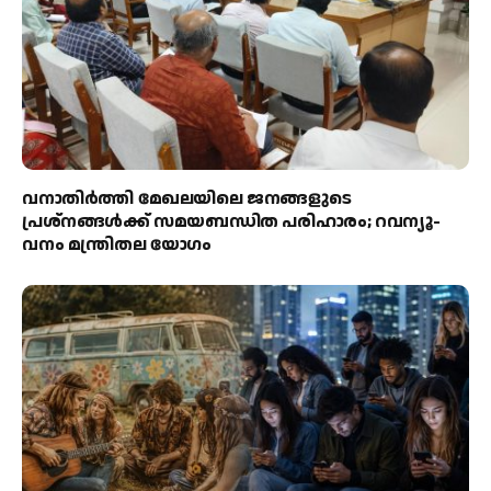
വനാതിർത്തി മേഖലയിലെ ജനങ്ങളുടെ
പ്രശ്നങ്ങൾക്ക് സമയബന്ധിത പരിഹാരം; റവന്യൂ-
വനം മന്ത്രിതല യോഗം