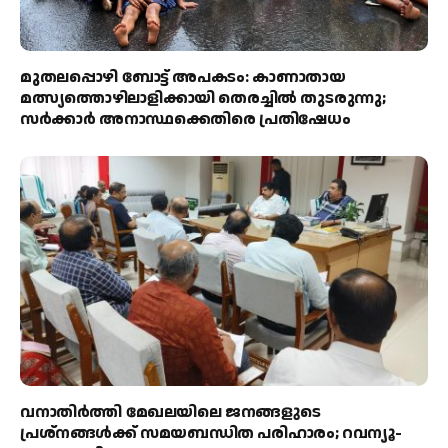
മുതലപ്പൊഴി ബോട്ട് അപകടം: കാണാതായ
മത്സ്യത്തൊഴിലാളിക്കായി തെരച്ചിൽ തുടരുന്നു;
സർക്കാർ അനാസ്ഥക്കെതിരെ പ്രതിഷേധം
വനാതിർത്തി മേഖലയിലെ ജനങ്ങളുടെ
പ്രശ്നങ്ങൾക്ക് സമയബന്ധിത പരിഹാരം; റവന്യൂ-