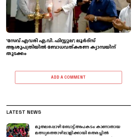
‘സേവ് എവരി എ.വി. ഫിസ്റ്റുല’; ലൂർദ്‌സ്
ആശുപത്രിയിൽ ബോധവത്കരണ ക്യാമ്പയിന്
തുടക്കം
ADD A COMMENT
LATEST NEWS
മുതലപ്പൊഴി ബോട്ട് അപകടം: കാണാതായ
മത്സ്യത്തൊഴിലാളിക്കായി തെരച്ചിൽ