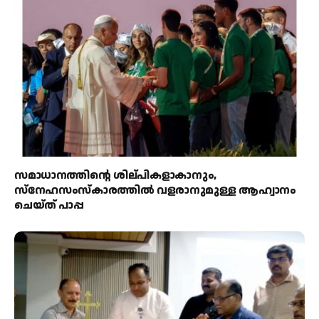
സമാധാനത്തിന്റെ ശില്പികളാകാനും,
സ്നേഹസംസ്കാരത്തിൽ വളരാനുമുള്ള ആഹ്വാനം
ചെയ്ത് പാപ്പ