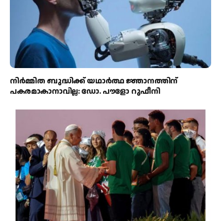
നിർമ്മിത ബുദ്ധിക്ക് യഥാർത്ഥ ജ്ഞാനത്തിന്
പകരമാകാനാവില്ല: ഡോ. പൗളോ റുഫീനി