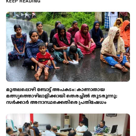
KEEP READING
മുതലപ്പൊഴി ബോട്ട് അപകടം: കാണാതായ
മത്സ്യത്തൊഴിലാളിക്കായി തെരച്ചിൽ തുടരുന്നു;
സർക്കാർ അനാസ്ഥക്കെതിരെ പ്രതിഷേധം