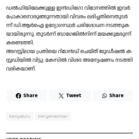
ഡ​ൽ​ഹി​യി​ലേ​ക്കു​ള്ള ഇ​ൻ​ഡി​ഗോ വി​മാ​ന​ത്തി​ൽ ഇ​വ​ർ
പോ​കാ​നൊ​രു​ങ്ങു​ന്ന​താ​യി വി​വ​രം ല​ഭി​ച്ച​തി​നെ​തു​ട​ർ​
ന്ന് ഡി.​ആ​ർ​ഐ ഉ​ദ്യോ​ഗ​സ്ഥ​ർ പ​രി​ശോ​ധ​ന ന​ട​ത്തു​ക​
യാ​യി​രു​ന്നു. തു​ട​ർ​ന്ന് ബാ​ഗേ​ജി​ൽ​നി​ന്ന് മ​യ​ക്കു​മ​രു​ന്ന്
ക​ണ്ടെ​ത്തി.
അ​റ​സ്റ്റി​ലാ​യ പ്ര​തി​യെ റി​മാ​ൻ​ഡ് ചെ​യ്ത് ജു​ഡീ​ഷ​ൽ ക​
സ്റ്റ​ഡി​യി​ൽ വി​ട്ടു. കേ​സി​ൽ വി​ശ​ദ അ​ന്വേ​ഷ​ണം ന​ട​ത്തി​
വ​രി​ക​യാ​ണ്.
Share
Tweet
Share
bangaluru
kenyanwoman