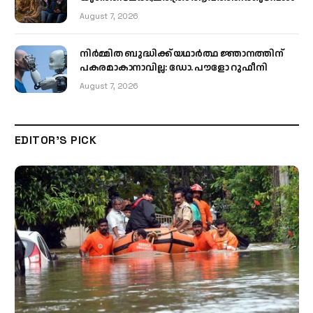
August 7, 2026
നിർമ്മിത ബുദ്ധിക്ക് യഥാർത്ഥ ജ്ഞാനത്തിന്
പകരമാകാനാവില്ല: ഡോ. പൗളോ റുഫീനി
August 7, 2026
EDITOR'S PICK