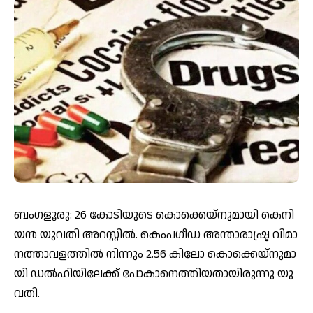
ബം​ഗ​ളൂ​രു: 26 കോ​ടി​യു​ടെ കൊ​ക്കെ​യ്നു​മാ​യി കെ​നി​
യ​ൻ യു​വ​തി അ​റ​സ്റ്റി​ൽ. കെം​പ​ഗീ​ഡ അ​ന്താ​രാ​ഷ്ട്ര വി​മാ​
ന​ത്താ​വ​ള​ത്തി​ൽ നിന്നും 2.56 കി​ലോ കൊ​ക്കെ​യ്നു​മാ​
യി ഡ​ൽ​ഹി​യി​ലേ​ക്ക് പോ​കാ​നെ​ത്തി​യ​താ​യി​രു​ന്നു യു​
വ​തി.