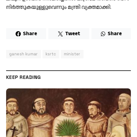
നി​ർ​ത്തു​ക​യു​ള്ളു​വെ​ന്നും മ​ന്ത്രി വ്യ​ക്ത​മാ​ക്കി.
Share
Tweet
Share
ganesh kumar
ksrtc
minister
KEEP READING