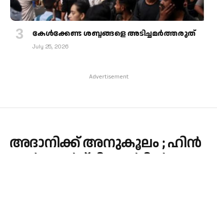
കേള്‍ക്കേണ്ട ശബ്ദങ്ങളെ അടിച്ചമര്‍ത്തരുത്
July 25, 2026
Advertisement
അ​ദാ​നി​ക്ക് അനുകൂലം ; ഹി​ൻ​
ഡ​ൻ​ബെ​ർ​ഗ് റി​പ്പോ​ർ​ട്ടി​ൽ പ്ര​
ത്യേ​ക അ​ന്വേ​ഷ​ണം ആ​വ​ശ്യ​
പ്പെ​ട്ട ഹ​ര്‍​ജി ത​ള്ളി
By
admin
January 3, 2024
Updated:
January 3, 2024