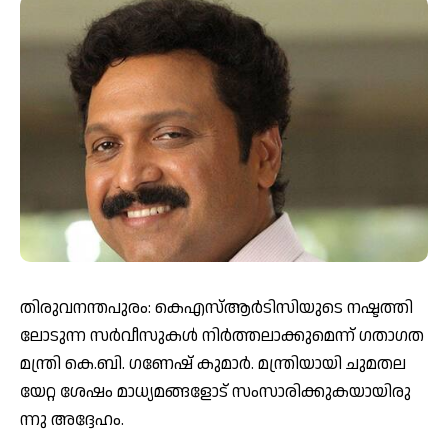
തി​രു​വ​ന​ന്ത​പു​രം: കെ​എ​സ്ആ​ർ​ടി​സിയുടെ ന​ഷ്ട​ത്തി​
ലോ​ടു​ന്ന സ​ർ​വീ​സു​ക​ൾ നി​ർ​ത്ത​ലാ​ക്കു​മെ​ന്ന് ഗ​താ​ഗ​ത​
മ​ന്ത്രി കെ.​ബി. ഗ​ണേ​ഷ് കു​മാ​ർ. മ​ന്ത്രി​യാ​യി ചു​മ​ത​ല​
യേ​റ്റ ശേ​ഷം മാ​ധ്യ​മ​ങ്ങ​ളോ​ട് സം​സാ​രി​ക്കു​ക​യാ​യി​രു​
ന്നു അ​ദ്ദേ​ഹം.