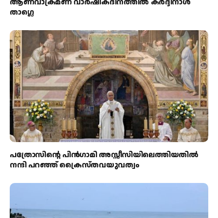
ആണവാക്രമണ വാർഷികദിനത്തിൽ കർദ്ദിനാൾ
താഗ്ലെ
പത്രോസിന്റെ പിൻഗാമി അസ്സീസിയിലെത്തിയതിൽ
നന്ദി പറഞ്ഞ് ക്രൈസ്തവയുവത്വം