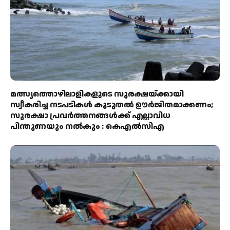
മത്സ്യത്തൊഴിലാളികളുടെ സുരക്ഷയ്ക്കായി
സ്വീകരിച്ച നടപടികൾ കൂടുതൽ ഊർജിതമാക്കണം;
സുരക്ഷാ പ്രവർത്തനങ്ങൾക്ക് എല്ലാവിധ
പിന്തുണയും നൽകും : കെഎൽസിഎ