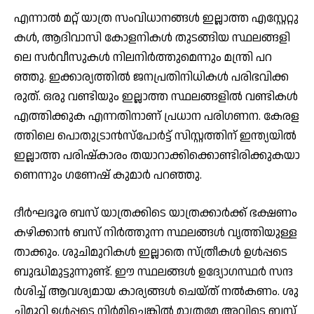
എന്നാൽ മ​റ്റ് യാ​ത്ര സം​വി​ധാ​ന​ങ്ങ​ൾ ഇ​ല്ലാ​ത്ത എ​സ്റ്റേ​റ്റു​
ക​ൾ, ആ​ദി​വാ​സി കോ​ള​നി​ക​ൾ തു​ട​ങ്ങി​യ സ്ഥ​ല​ങ്ങ​ളി​
ലെ സ​ർ​വീ​സു​ക​ൾ നി​ല​നി​ർ​ത്തു​മെ​ന്നും മ​ന്ത്രി പ​റ​
ഞ്ഞു. ഇ​ക്കാ​ര്യ​ത്തി​ൽ ജ​ന​പ്ര​തി​നി​ധി​ക​ൾ പ​രി​ഭ​വി​ക്ക​
രു​ത്. ഒ​രു വ​ണ്ടി​യും ഇ​ല്ലാ​ത്ത സ്ഥ​ല​ങ്ങ​ളി​ൽ വ​ണ്ടി​ക​ൾ
എ​ത്തി​ക്കു​ക എ​ന്ന​തി​നാ​ണ് പ്ര​ധാ​ന പ​രി​ഗ​ണ​ന. കേ​ര​ള​
ത്തി​ലെ പൊ​തു​ട്രാ​ൻ​സ്പോ​ർ​ട്ട് സി​സ്റ്റ​ത്തി​ന് ഇ​ന്ത്യ​യി​ൽ
ഇ​ല്ലാ​ത്ത പ​രി​ഷ്കാ​രം ത​യാ​റാ​ക്കി​ക്കൊ​ണ്ടി​രി​ക്കു​ക​യാ​
ണെ​ന്നും ഗ​ണേ​ഷ് കു​മാ​ർ പ​റ​ഞ്ഞു.
ദീ​ർ​ഘ​ദൂ​ര ബ​സ് യാ​ത്ര​ക്കി​ടെ യാ​ത്ര​ക്കാ​ർ​ക്ക് ഭ​ക്ഷ​ണം
ക​ഴി​ക്കാ​ൻ ബ​സ് നിർത്തുന്ന സ്ഥ​ല​ങ്ങ​ൾ വൃ​ത്തി​യു​ള്ള​
താ​ക്കും. ശു​ചി​മു​റി​ക​ൾ ഇ​ല്ലാ​തെ സ്ത്രീ​ക​ൾ ഉ​ൾ​പ്പ​ടെ
ബു​ദ്ധി​മു​ട്ടു​ന്നു​ണ്ട്. ഈ ​സ്ഥ​ല​ങ്ങ​ൾ ഉ​ദ്യോ​ഗ​സ്ഥ​ർ സ​ന്ദ​
ർ​ശി​ച്ച് ആ​വ​ശ്യ​മാ​യ കാ​ര്യ​ങ്ങ​ൾ ചെ​യ്ത് ന​ൽ​ക​ണം. ശു​
ചി​മു​റി ഉ​ൾ​പ്പ​ടെ നി​ർ​മി​ച്ചെ​ങ്കി​ൽ മാ​ത്ര​മേ അ​വി​ടെ ബ​സ്