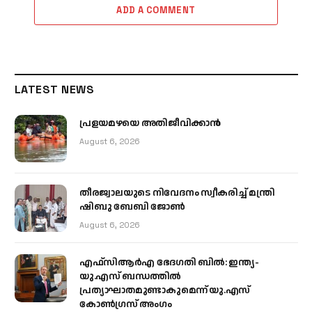
ADD A COMMENT
LATEST NEWS
പ്രളയമഴയെ അതിജീവിക്കാന്‍
August 6, 2026
തീരജ്വാലയുടെ നിവേദനം സ്വീകരിച്ച് മന്ത്രി
ഷിബു ബേബി ജോൺ
August 6, 2026
എഫ്‌സിആർഎ ഭേദഗതി ബിൽ: ഇന്ത്യ-
യു.എസ് ബന്ധത്തിൽ
പ്രത്യാഘാതമുണ്ടാകുമെന്ന് യു.എസ്
കോൺഗ്രസ് അംഗം