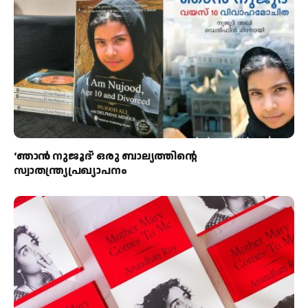
‘ഞാന്‍ നുജൂദ്’ ഒരു ബാല്യത്തിന്റെ
സ്വാതന്ത്ര്യപ്രഖ്യാപനം