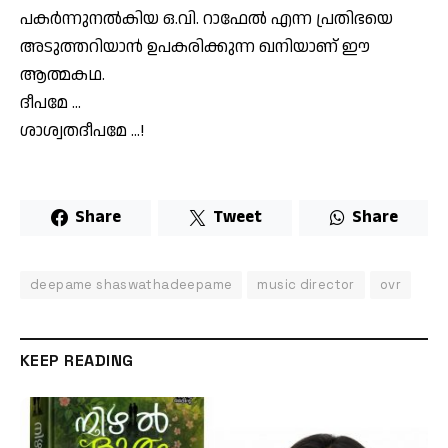
പകര്‍ന്നുനല്‍കിയ ഒ.വി. റാഫേല്‍ എന്ന പ്രതിഭയെ
അടുത്തറിയാന്‍ ഉപകരിക്കുന്ന ഖനിയാണ് ഈ
ആത്മകഥ.
ദീപമേ …
ശാശ്വതദീപമേ …!
Share
Tweet
Share
deepame shaswathadeepame
music director
ovr
KEEP READING