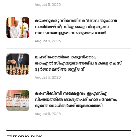
August 5, 2026
മയക്കുമരുന്നിനെതിരെ ‘സേവ തൂഫാൻ
വാരിയേഴ്‌സ്’; സിഎംഐ വിദ്യാഭ്യാസ
സ്ഥാപനങ്ങളുടെ സംയുക്ത പദ്ധതി
August 5, 2026
ലഹരിക്കെതിരെ കരുനീക്കാം;
കെഎൽസിഎയുടെ അഖില കേരള ചെസ്
ടൂർണമെന്റ് ആഗസ്റ്റ് 8 ന്
August 5, 2026
കെസിബിസി സമ്മേളനം: ഇഎസ്എ
വിഷയത്തിൽ ശാശ്വത പരിഹാരം വേണം;
ദുരന്തബാധിതർക്ക് ആദരാഞ്ജലി
August 5, 2026