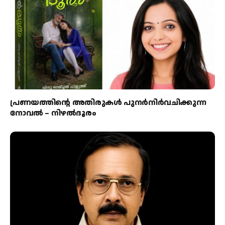
പ്രണയത്തിന്റെ അതിരുകൾ പുനർനിർവചിക്കുന്ന
നോവൽ – നിഴൽദൂരം