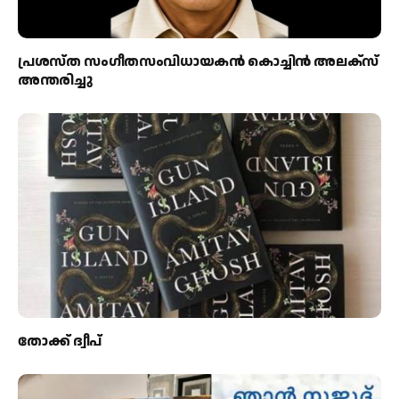
പ്രശസ്ത സംഗീതസംവിധായകൻ കൊച്ചിൻ അലക്സ്
അന്തരിച്ചു
തോക്ക് ദ്വീപ്