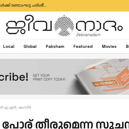
നെയ്യാറ്റിൻകര രൂപതയിൽ റിസോഴ്സ് ടീം അംഗങ്ങൾക്ക് രണ്ടാംഘട്ട പരിശീലനം
Local
Global
Paksham
Featured
Movies
B
​ർ എ.​എ​ൻ. ഷം​സീ​ർ
ണ​ർ പോ​ര് തീരുമെന്ന സ