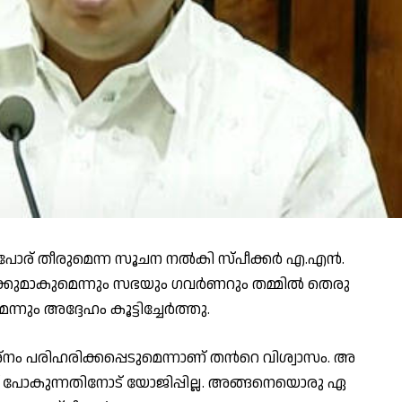
​ണ​ർ പോ​ര് തീരുമെന്ന സൂചന നൽകി സ്പീ​ക്ക​ർ എ.​എ​ൻ.
ർ​ക്കു​മാ​കു​മെ​ന്നും സ​ഭ​യും ഗ​വ​ർ​ണ​റും ത​മ്മി​ൽ തെ​രു​
ന്നും അ​ദ്ദേ​ഹം കൂ​ട്ടി​ച്ചേ​ർ​ത്തു.
്നം പ​രി​ഹ​രി​ക്ക​പ്പെ​ടു​മെ​ന്നാ​ണ് ത​ന്‍റെ വി​ശ്വാ​സം. അ​
 പോ​കു​ന്ന​തി​നോ​ട് യോ​ജി​പ്പി​ല്ല. അ​ങ്ങ​നെ​യൊ​രു ഏ​