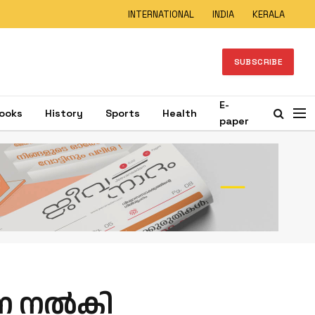
INTERNATIONAL
INDIA
KERALA
SUBSCRIBE
E-
ooks
History
Sports
Health
paper
ൂചന നൽകി