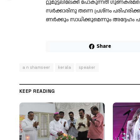
റ്റു​മു​ട്ട​ലി​ലേ​ക്ക് പോ​കു​ന്ന​ത് ഗു​ണ​ക​ര​മ​
സ​ർ​ക്കാ​രി​നു ത​ന്നെ പ്ര​ശ്നം പ​രി​ഹ​രി​
ണ​ർ​ക്കും സാ​ധി​ക്കു​മെ​ന്നും അ​ദ്ദേ​ഹം പ
Share
a n shamseer
kerala
speaker
KEEP READING