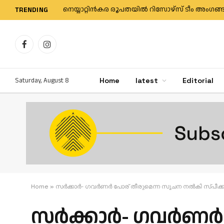
TRENDING
Facebook
Instagram
Saturday, August 8
Home
latest
Editorial
Home
»
സ​ർ​ക്കാ​ർ- ഗ​വ​ർ​ണ​ർ പോ​ര് തീരുമെന്ന സൂചന നൽകി സ്പീ​ക്ക
സ​ർ​ക്കാ​ർ- ഗ​വ​ർ​