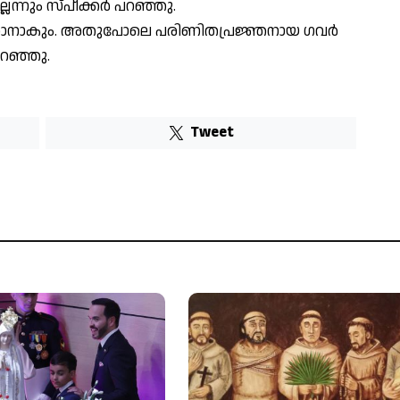
ല്ലെ​ന്നും സ്പീ​ക്ക​ർ പ​റ​ഞ്ഞു.
ക്കാ​നാ​കും. അ​തു​പോ​ലെ പ​രി​ണി​ത​പ്ര​ജ്ഞ​നാ​യ ഗ​വ​ർ​
​റ​ഞ്ഞു.
Tweet