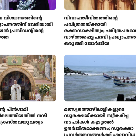
വിശ്വാസത്തിന്റെ
വിവാഹജീവിതത്തിന്റെ
്യാപനത്തിന് വേദിയായി
പവിത്രതയ്ക്കായി
 പ്രസിഡന്റിന്റെ
രക്തസാക്ഷിത്വം; ചരിത്രപരമ
ജ്ഞ
വാഴ്ത്തപ്പെട്ട പദവി പ്രഖ്യാപനത
ഒരുങ്ങി ജോര്‍ജിയ
റെ പിൻഗാമി
മത്സ്യത്തൊഴിലാളികളുടെ
ലെത്തിയതിൽ നന്ദി
സുരക്ഷയ്ക്കായി സ്വീകരിച്ച
്രൈസ്തവയുവത്വം
നടപടികൾ കൂടുതൽ
ഊർജിതമാക്കണം; സുരക്ഷാ
പ്രവർത്തനങ്ങൾക്ക് എല്ലാവിധ