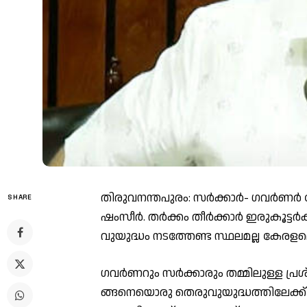
തി​രു​വ​ന​ന്ത​പു​രം: സ​ർ​ക്കാ​ർ- ഗ​വ​ർ
SHARE
ഷം​സീ​ർ. ത​ർ​ക്കം തീ​ർ​ക്കാ​ർ‌ ഇ​രു​കൂ​ട്ട​
വു​യു​ദ്ധം ന​ട​ത്തേ​ണ്ട സ്ഥ​ല​മ​ല്ല കേ​ര​ള​മെ​
ഗ​വ​ർ​ണ​റും സ​ർ​ക്കാ​രും ത​മ്മി​ലു​ള്ള പ്ര​ശ
ങ്ങ​നെ​യൊ​രു തെ​രു​വു​യു​ദ്ധ​ത്തി​ലേ​ക്ക്