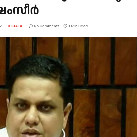
ഷം​സീ​ർ
23
KERALA
No Comments
1 Min Read