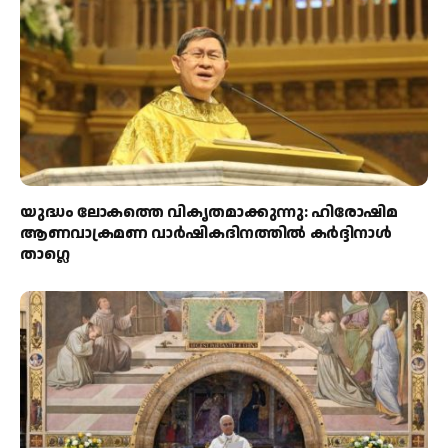
യുദ്ധം ലോകത്തെ വികൃതമാക്കുന്നു: ഹിരോഷിമ
ആണവാക്രമണ വാർഷികദിനത്തിൽ കർദ്ദിനാൾ
താഗ്ലെ