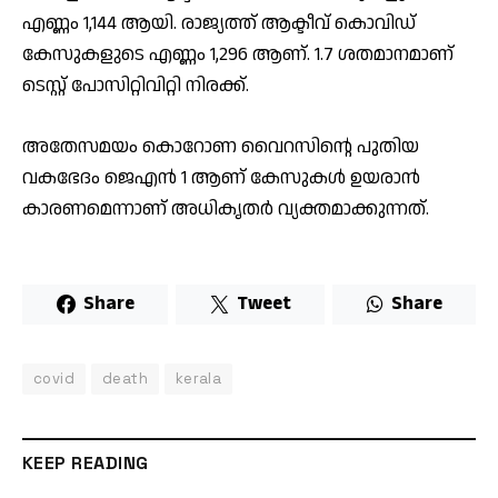
എണ്ണം 1,144 ആയി. രാജ്യത്ത് ആക്ടീവ് കൊവിഡ്
കേസുകളുടെ എണ്ണം 1,296 ആണ്. 1.7 ശതമാനമാണ്
ടെസ്റ്റ് പോസിറ്റിവിറ്റി നിരക്ക്.
അതേസമയം കൊറോണ വൈറസിന്റെ പുതിയ
വകഭേദം ജെഎൻ 1 ആണ് കേസുകൾ ഉയരാൻ
കാരണമെന്നാണ് അധികൃതർ വ്യക്തമാക്കുന്നത്.
Share
Tweet
Share
covid
death
kerala
KEEP READING