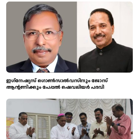
ഇഗ്‌നേഷ്യസ് ഗൊൺസാൽവസിനും ജോസ്
ആന്റണിക്കും പേപ്പൽ ഷെവലിയർ പദവി