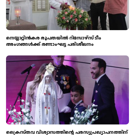
നെയ്യാറ്റിൻകര രൂപതയിൽ റിസോഴ്സ് ടീം
അംഗങ്ങൾക്ക് രണ്ടാംഘട്ട പരിശീലനം
ക്രൈസ്തവ വിശ്വാസത്തിന്റെ പരസ്യപ്രഖ്യാപനത്തിന്