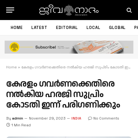
HOME
LATEST
EDITORIAL
LOCAL
GLOBAL
P
Home
»
കേരളം ഗവർണക്കെതിരെ നൽകിയ ഹരജി സുപ്രിം കോടതി ഇന്ന് പരിഗണിക്കും
കേരളം ഗവർണക്കെതിരെ
നൽകിയ ഹരജി സുപ്രിം
കോടതി ഇന്ന് പരിഗണിക്കും
By
admin
November 29, 2023
INDIA
No Comments
1 Min Read