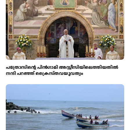
പത്രോസിന്റെ പിൻഗാമി അസ്സീസിയിലെത്തിയതിൽ
നന്ദി പറഞ്ഞ് ക്രൈസ്തവയുവത്വം