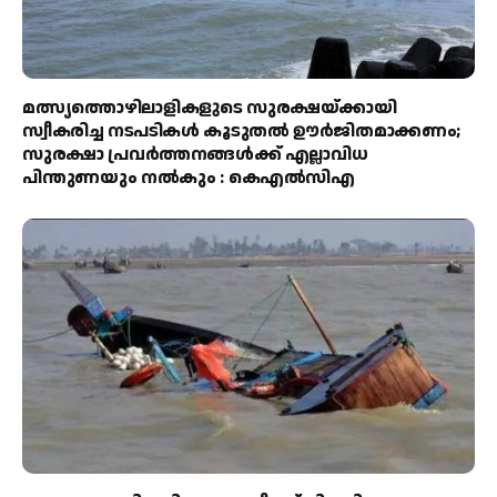
മത്സ്യത്തൊഴിലാളികളുടെ സുരക്ഷയ്ക്കായി
സ്വീകരിച്ച നടപടികൾ കൂടുതൽ ഊർജിതമാക്കണം;
സുരക്ഷാ പ്രവർത്തനങ്ങൾക്ക് എല്ലാവിധ
പിന്തുണയും നൽകും : കെഎൽസിഎ