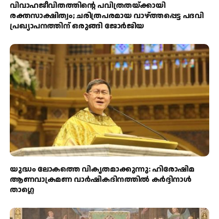
വിവാഹജീവിതത്തിന്റെ പവിത്രതയ്ക്കായി
രക്തസാക്ഷിത്വം; ചരിത്രപരമായ വാഴ്ത്തപ്പെട്ട പദവി
പ്രഖ്യാപനത്തിന് ഒരുങ്ങി ജോര്‍ജിയ
യുദ്ധം ലോകത്തെ വികൃതമാക്കുന്നു: ഹിരോഷിമ
ആണവാക്രമണ വാർഷികദിനത്തിൽ കർദ്ദിനാൾ
താഗ്ലെ