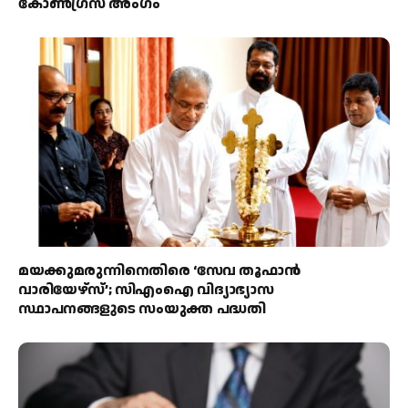
കോൺഗ്രസ് അംഗം
മയക്കുമരുന്നിനെതിരെ ‘സേവ തൂഫാൻ
വാരിയേഴ്‌സ്’; സിഎംഐ വിദ്യാഭ്യാസ
സ്ഥാപനങ്ങളുടെ സംയുക്ത പദ്ധതി