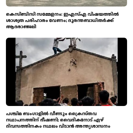
കെസിബിസി സമ്മേളനം: ഇഎസ്എ വിഷയത്തിൽ
ശാശ്വത പരിഹാരം വേണം; ദുരന്തബാധിതർക്ക്
ആദരാഞ്ജലി
പശ്ചിമ ബംഗാളിൽ വീണ്ടും ക്രൈസ്തവ
സ്ഥാപനത്തിന് ഭീഷണി; വൈദികനോട് ഏഴ്
ദിവസത്തിനകം സ്ഥലം വിടാൻ അന്ത്യശാസനം