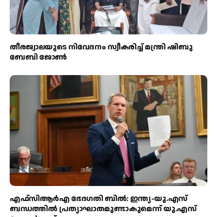
തീരജ്വാലയുടെ നിവേദനം സ്വീകരിച്ച് മന്ത്രി ഷിബു
ബേബി ജോൺ
എഫ്‌സിആർഎ ഭേദഗതി ബിൽ: ഇന്ത്യ-യു.എസ്
ബന്ധത്തിൽ പ്രത്യാഘാതമുണ്ടാകുമെന്ന് യു.എസ്