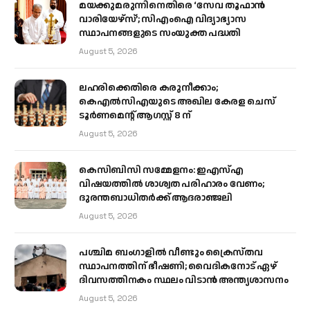
മയക്കുമരുന്നിനെതിരെ ‘സേവ തൂഫാൻ
വാരിയേഴ്‌സ്’; സിഎംഐ വിദ്യാഭ്യാസ
സ്ഥാപനങ്ങളുടെ സംയുക്ത പദ്ധതി
August 5, 2026
ലഹരിക്കെതിരെ കരുനീക്കാം;
കെഎൽസിഎയുടെ അഖില കേരള ചെസ്
ടൂർണമെന്റ് ആഗസ്റ്റ് 8 ന്
August 5, 2026
കെസിബിസി സമ്മേളനം: ഇഎസ്എ
വിഷയത്തിൽ ശാശ്വത പരിഹാരം വേണം;
ദുരന്തബാധിതർക്ക് ആദരാഞ്ജലി
August 5, 2026
പശ്ചിമ ബംഗാളിൽ വീണ്ടും ക്രൈസ്തവ
സ്ഥാപനത്തിന് ഭീഷണി; വൈദികനോട് ഏഴ്
ദിവസത്തിനകം സ്ഥലം വിടാൻ അന്ത്യശാസനം
August 5, 2026