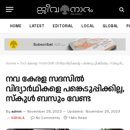
HOME
LATEST
EDITORIAL
LOCAL
GLOBAL
P
Home
»
നവ കേരള സദസില്‍ വിദ്യാര്‍ഥികളെ പങ്കെടുപ്പിക്കില്ല, സ്‌കൂള്‍ ബസും വേണ്ട
നവ കേരള സദസില്‍
വിദ്യാര്‍ഥികളെ പങ്കെടുപ്പിക്കില്ല,
സ്‌കൂള്‍ ബസും വേണ്ട
By
admin
November 25, 2023
Updated:
November 25, 2023
KERALA
No Comments
1 Min Read