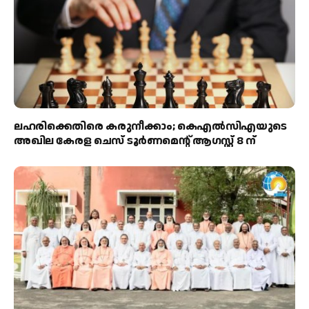
ലഹരിക്കെതിരെ കരുനീക്കാം; കെഎൽസിഎയുടെ
അഖില കേരള ചെസ് ടൂർണമെന്റ് ആഗസ്റ്റ് 8 ന്