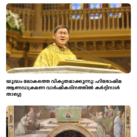
യുദ്ധം ലോകത്തെ വികൃതമാക്കുന്നു: ഹിരോഷിമ
ആണവാക്രമണ വാർഷികദിനത്തിൽ കർദ്ദിനാൾ
താഗ്ലെ