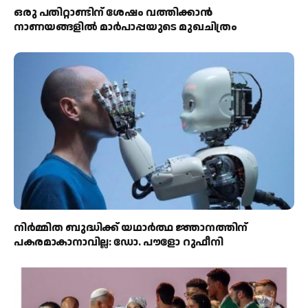
ഒരു പതിറ്റാണ്ടിന് ശേഷം വത്തിക്കാൻ
നാണയങ്ങളിൽ മാർപാപ്പയുടെ മുഖചിത്രം
നിർമ്മിത ബുദ്ധിക്ക് യഥാർത്ഥ ജ്ഞാനത്തിന്
പകരമാകാനാവില്ല: ഡോ. പൗളോ റുഫീനി