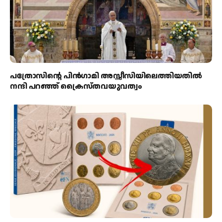
പത്രോസിന്റെ പിൻഗാമി അസ്സീസിയിലെത്തിയതിൽ
നന്ദി പറഞ്ഞ് ക്രൈസ്തവയുവത്വം