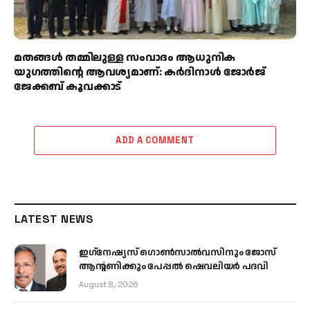
മതങ്ങൾ തമ്മിലുള്ള സംവാദം ആധുനിക
യുഗത്തിന്റെ ആവശ്യമാണ്: കർദിനാൾ ജോർജ്
ജേക്കബ് കൂവക്കാട്
ADD A COMMENT
LATEST NEWS
ഇഗ്‌നേഷ്യസ് ഗൊൺസാൽവസിനും ജോസ്
ആന്റണിക്കും പേപ്പൽ ഷെവലിയർ പദവി
August 8, 2026