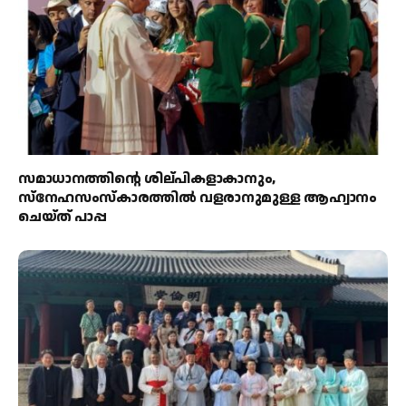
സമാധാനത്തിന്റെ ശില്പികളാകാനും,
സ്നേഹസംസ്കാരത്തിൽ വളരാനുമുള്ള ആഹ്വാനം
ചെയ്ത് പാപ്പ