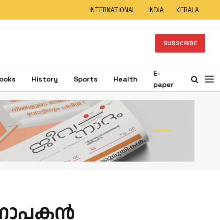
INTERNATIONAL
INDIA
KERALA
SUBSCRIBE
E-
ooks
History
Sports
Health
paper
നാപകന്‍