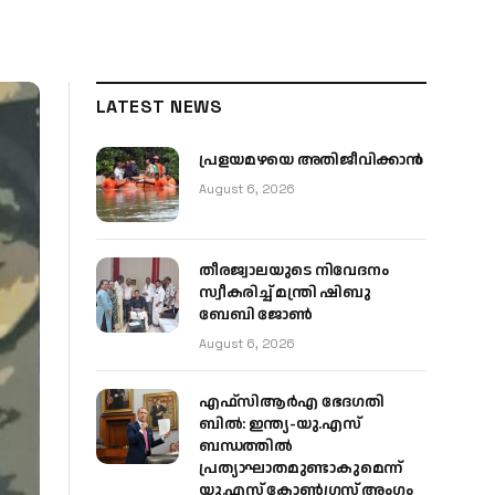
LATEST NEWS
പ്രളയമഴയെ അതിജീവിക്കാന്‍
August 6, 2026
തീരജ്വാലയുടെ നിവേദനം
സ്വീകരിച്ച് മന്ത്രി ഷിബു
ബേബി ജോൺ
August 6, 2026
എഫ്‌സിആർഎ ഭേദഗതി
ബിൽ: ഇന്ത്യ-യു.എസ്
ബന്ധത്തിൽ
പ്രത്യാഘാതമുണ്ടാകുമെന്ന്
യു.എസ് കോൺഗ്രസ് അംഗം