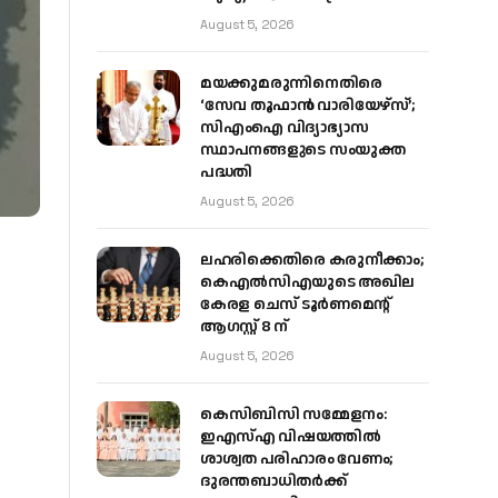
August 5, 2026
മയക്കുമരുന്നിനെതിരെ
‘സേവ തൂഫാൻ വാരിയേഴ്‌സ്’;
സിഎംഐ വിദ്യാഭ്യാസ
സ്ഥാപനങ്ങളുടെ സംയുക്ത
പദ്ധതി
August 5, 2026
ലഹരിക്കെതിരെ കരുനീക്കാം;
കെഎൽസിഎയുടെ അഖില
കേരള ചെസ് ടൂർണമെന്റ്
ആഗസ്റ്റ് 8 ന്
August 5, 2026
കെസിബിസി സമ്മേളനം:
ഇഎസ്എ വിഷയത്തിൽ
ശാശ്വത പരിഹാരം വേണം;
ദുരന്തബാധിതർക്ക്