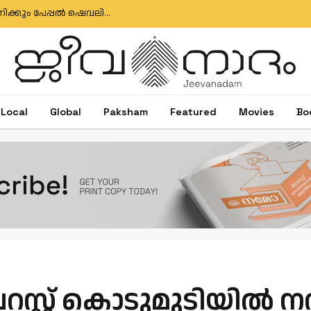
ഇഗ്‌നേഷ്യസ് ഗൊൺസാൽവസിനും ജോസ് ആന്റണിക്കും പേപ്പൽ ഷെവലിയർ പദവി
Local
Global
Paksham
Featured
Movies
Bo
റസ്റ്റ് കൊടുമുടിയിൽ 