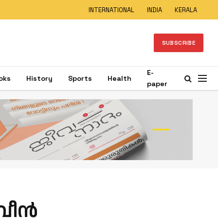
INTERNATIONAL
INDIA
KERALA
SUBSCRIBE
E-
oks
History
Sports
Health
paper
നവീൻ