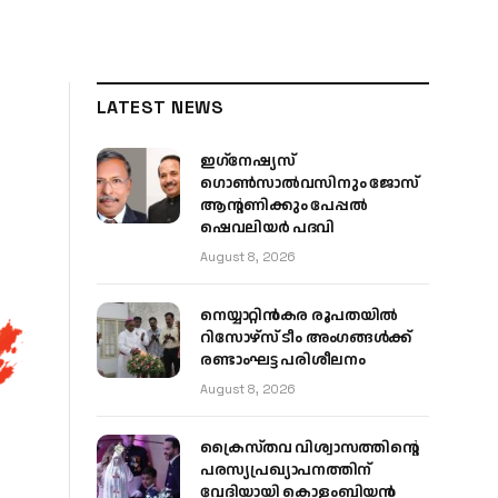
LATEST NEWS
ഇഗ്‌നേഷ്യസ്
ഗൊൺസാൽവസിനും ജോസ്
ആന്റണിക്കും പേപ്പൽ
ഷെവലിയർ പദവി
August 8, 2026
നെയ്യാറ്റിൻകര രൂപതയിൽ
റിസോഴ്സ് ടീം അംഗങ്ങൾക്ക്
രണ്ടാംഘട്ട പരിശീലനം
August 8, 2026
ക്രൈസ്തവ വിശ്വാസത്തിന്റെ
പരസ്യപ്രഖ്യാപനത്തിന്
വേദിയായി കൊളംബിയൻ