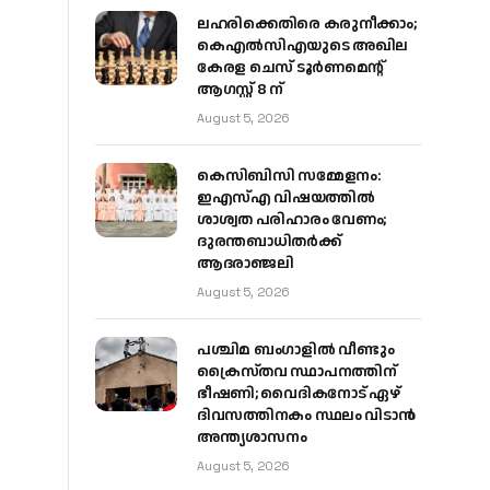
ലഹരിക്കെതിരെ കരുനീക്കാം;
കെഎൽസിഎയുടെ അഖില
കേരള ചെസ് ടൂർണമെന്റ്
ആഗസ്റ്റ് 8 ന്
August 5, 2026
കെസിബിസി സമ്മേളനം:
ഇഎസ്എ വിഷയത്തിൽ
ശാശ്വത പരിഹാരം വേണം;
ദുരന്തബാധിതർക്ക്
ആദരാഞ്ജലി
August 5, 2026
പശ്ചിമ ബംഗാളിൽ വീണ്ടും
ക്രൈസ്തവ സ്ഥാപനത്തിന്
ഭീഷണി; വൈദികനോട് ഏഴ്
ദിവസത്തിനകം സ്ഥലം വിടാൻ
അന്ത്യശാസനം
August 5, 2026