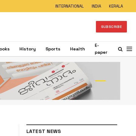
INTERNATIONAL
INDIA
KERALA
SUBSCRIBE
E-
ooks
History
Sports
Health
paper
LATEST NEWS