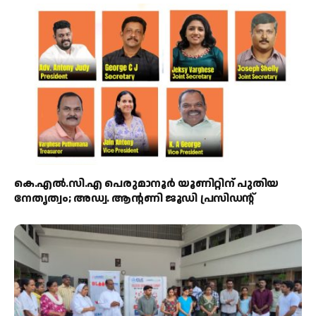
കെ.എൽ.സി.എ പെരുമാനൂർ യൂണിറ്റിന് പുതിയ
നേതൃത്വം; അഡ്വ. ആന്റണി ജൂഡി പ്രസിഡന്റ്