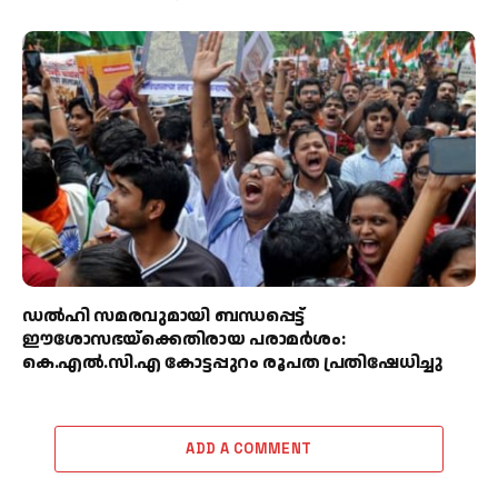
ഡൽഹി സമരവുമായി ബന്ധപ്പെട്ട്
ഈശോസഭയ്‌ക്കെതിരായ പരാമർശം:
കെ.എൽ.സി.എ കോട്ടപ്പുറം രൂപത പ്രതിഷേധിച്ചു
ADD A COMMENT