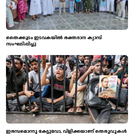
തൈക്കൂടം ഇടവകയിൽ രക്തദാന ക്യാമ്പ്
സംഘടിപ്പിച്ചു
ഇരമ്പമൊന്നു കേട്ടുവോ, വിളിക്കയാണ് തെരുവുകള്‍