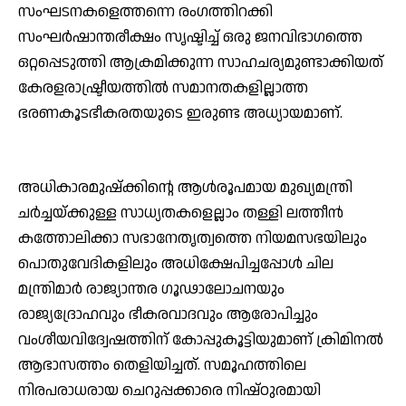
സംഘടനകളെത്തന്നെ രംഗത്തിറക്കി
സംഘര്‍ഷാന്തരീക്ഷം സൃഷ്ടിച്ച് ഒരു ജനവിഭാഗത്തെ
ഒറ്റപ്പെടുത്തി ആക്രമിക്കുന്ന സാഹചര്യമുണ്ടാക്കിയത്
കേരളരാഷ്ട്രീയത്തില്‍ സമാനതകളില്ലാത്ത
ഭരണകൂടഭീകരതയുടെ ഇരുണ്ട അധ്യായമാണ്.
അധികാരമുഷ്‌ക്കിന്റെ ആള്‍രൂപമായ മുഖ്യമന്ത്രി
ചര്‍ച്ചയ്ക്കുള്ള സാധ്യതകളെല്ലാം തള്ളി ലത്തീന്‍
കത്തോലിക്കാ സഭാനേതൃത്വത്തെ നിയമസഭയിലും
പൊതുവേദികളിലും അധിക്ഷേപിച്ചപ്പോള്‍ ചില
മന്ത്രിമാര്‍ രാജ്യാന്തര ഗൂഢാലോചനയും
രാജ്യദ്രോഹവും ഭീകരവാദവും ആരോപിച്ചും
വംശീയവിദ്വേഷത്തിന് കോപ്പുകൂട്ടിയുമാണ് ക്രിമിനല്‍
ആഭാസത്തം തെളിയിച്ചത്. സമൂഹത്തിലെ
നിരപരാധരായ ചെറുപ്പക്കാരെ നിഷ്ഠുരമായി