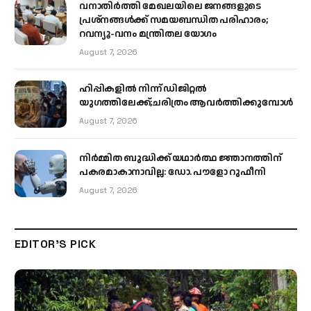
വനാതിർത്തി മേഖലയിലെ ജനങ്ങളുടെ
പ്രശ്നങ്ങൾക്ക് സമയബന്ധിത പരിഹാരം;
റവന്യൂ-വനം മന്ത്രിതല യോഗം
August 7, 2026
ഹിപ്പികളില്‍ നിന്ന് ഡിജിറ്റല്‍
യുഗത്തിലേക്ക്;ചരിത്രം ആവര്‍ത്തിക്കുമ്പോള്‍
August 7, 2026
നിർമ്മിത ബുദ്ധിക്ക് യഥാർത്ഥ ജ്ഞാനത്തിന്
പകരമാകാനാവില്ല: ഡോ. പൗളോ റുഫീനി
August 7, 2026
EDITOR'S PICK