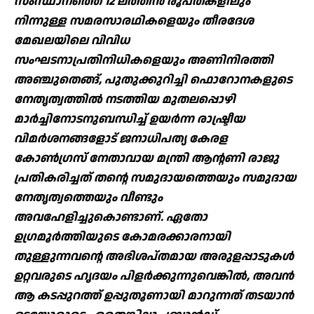
സംസ്ഥാനത്തെ 12 ലത്തീന്‍ രൂപതകളിലും
നിന്നുള്ള സമരസാരഥികളെയും തീരദേശ
മേഖലയിലെ വിവിധ
സംഘടനാപ്രതിനിധികളെയും അണിനിരത്തി
അഞ്ചുതെങ്ങ്, പുതുക്കുറിച്ചി ഫൊറോനകളുടെ
നേതൃത്വത്തില്‍ നടത്തിയ മുതലപ്പൊഴി
മാര്‍ച്ചിനോടനുബന്ധിച്ച് ഉയര്‍ന്ന രാഷ്ട്രീയ
വിമര്‍ശനങ്ങളോട് ജനാധിപത്യ കേരള
കോണ്‍ഗ്രസ് നേതാവായ മന്ത്രി ആന്റണി രാജു
പ്രതികരിച്ചത് തന്റെ സമുദായത്തെയും സമുദായ
നേതൃത്വത്തെയും വീണ്ടും
അവഹേളിച്ചുകൊണ്ടാണ്. ഏതോ
ഉഗ്രമൂര്‍ത്തിയുടെ കോമരക്കാരനായി
തുള്ളുന്നവന്റെ അഭിശപ്തമായ അരുളപ്പാടുകള്‍
ഉറ്റവരുടെ ഹൃദയം പിളര്‍ക്കുന്നുവെങ്കില്‍, അവന്‍
ആ കടപ്പുറത്ത് ഉപ്പുതൂണായി മാറുന്നത് തടയാന്‍