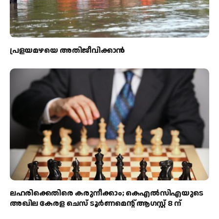
പ്രളയമഴയെ അതിജീവിക്കാന്‍
ലഹരിക്കെതിരെ കരുനീക്കാം; കെഎൽസിഎയുടെ
അഖില കേരള ചെസ് ടൂർണമെന്റ് ആഗസ്റ്റ് 8 ന്