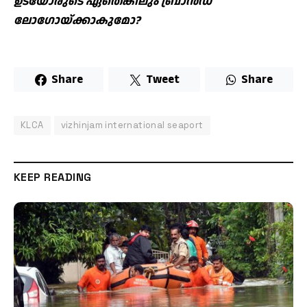
ഉടയോരുടെ ഏതെങ്കിലും ബ്രാന്‍ഡ്
ലോഗോയ്ക്കാകുമോ?
Share
Tweet
Share
KLCA
vizhinjam international seaport
KEEP READING