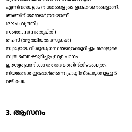
എന്നിവയെല്ലാം നിയമങ്ങളുടെ ഉദാഹരണങ്ങളാണ്.
അഞ്ച്‌നിയമങ്ങള്‍ഇവയാണ്:
ശൗച (വൃത്തി)
സംതോസ(സംതൃപ്തി)
തപസ് (ആത്മീയതപസുകള്‍)
സ്വാധ്യായ: വിശുദ്ധഗ്രന്ഥങ്ങളെക്കുറിച്ചും ഒരാളുടെ
സ്വത്വത്തെക്കുറിച്ചും ഉള്ള പഠനം
ഈശ്വരപ്രണിധാനം: ദൈവത്തിന്കീഴടങ്ങുക.
നിയമങ്ങള്‍ ഇപ്പോള്‍തന്നെ പ്രാക്ടീസ്‌ചെയ്യാനുള്ള 5
വഴികള്‍.
3. ആസനം