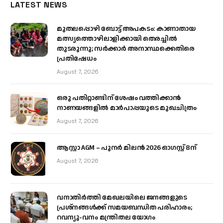
LATEST NEWS
മുതലപ്പൊഴി ബോട്ട് അപകടം: കാണാതായ
മത്സ്യത്തൊഴിലാളിക്കായി തെരച്ചിൽ
തുടരുന്നു; സർക്കാർ അനാസ്ഥക്കെതിരെ
പ്രതിഷേധം
August 7, 2026
ഒരു പതിറ്റാണ്ടിന് ശേഷം വത്തിക്കാൻ
നാണയങ്ങളിൽ മാർപാപ്പയുടെ മുഖചിത്രം
August 7, 2026
ആസ്റ്റാ AGM – പുനർ മിലൻ 2026 ഓഗസ്റ്റ് 8ന്
August 7, 2026
വനാതിർത്തി മേഖലയിലെ ജനങ്ങളുടെ
പ്രശ്നങ്ങൾക്ക് സമയബന്ധിത പരിഹാരം;
റവന്യൂ-വനം മന്ത്രിതല യോഗം