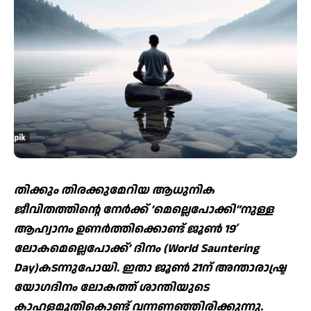
തിക്കും തിരക്കുമേറിയ ആധുനിക
ജീവിതത്തിന്റെ നേര്‍ക്ക് ‘മെല്ലെപോക്കി”നുള്ള
ആഹ്വാനം ഉണര്‍ത്തിക്കൊണ്ട് ജൂണ്‍ 19′
ലോകമെല്ലെപോക്ക്’ ദിനം (World Sauntering
Day)കടന്നുപോയി. ഇതാ ജൂണ്‍ 21ന് അന്താരാഷ്ട്ര
യോഗദിനം ലോകത്ത് ശാന്തിയുടെ
കാഹളമൂതികൊണ്ട് വന്നണഞ്ഞിരിക്കുന്നു.