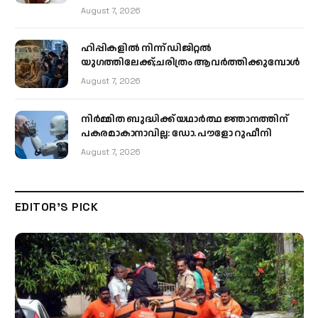
August 7, 2026
ഹിപ്പികളില്‍ നിന്ന് ഡിജിറ്റല്‍
യുഗത്തിലേക്ക്;ചരിത്രം ആവര്‍ത്തിക്കുമ്പോള്‍
August 7, 2026
നിർമ്മിത ബുദ്ധിക്ക് യഥാർത്ഥ ജ്ഞാനത്തിന്
പകരമാകാനാവില്ല: ഡോ. പൗളോ റുഫീനി
August 7, 2026
EDITOR'S PICK