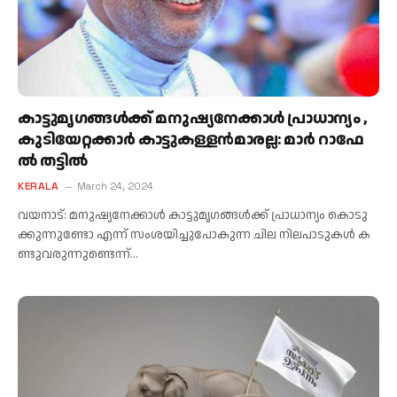
കാ­​ട്ടു­​മൃ­​ഗ­​ങ്ങ​ള്‍­​ക്ക് മ­​നു­​ഷ്യ­​നേ­​ക്കാ​ള്‍ പ്രാ­​ധാ​ന്യം ,
കു­​ടി­​യേ­​റ്റ­​ക്കാ​ര്‍ കാ­​ട്ടു­​ക­​ള്ള­​ന്‍­​മാ​ര​ല്ല: മാ​ര്‍ റാ­​ഫേ​
ല്‍ ത­​ട്ടി​ല്‍
KERALA
March 24, 2024
വ­​യ­​നാ​ട്: മ­​നു­​ഷ്യ­​നേ­​ക്കാ​ള്‍ കാ­​ട്ടു­​മൃ­​ഗ­​ങ്ങ​ള്‍­​ക്ക് പ്രാ­​ധാ​ന്യം കൊ­​ടു­​
ക്കു­​ന്നു​ണ്ടോ എ­​ന്ന് സംശയിച്ചുപോകുന്ന ചി­​ല നി­​ല­​പാ­​ടു­​ക​ള്‍ ക­​
ണ്ടു­​വ­​രു­​ന്നു­​ണ്ടെ­​ന്ന്…