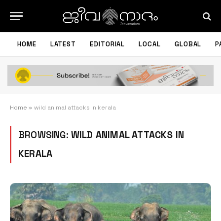
HOME
LATEST
EDITORIAL
LOCAL
GLOBAL
P
Home
»
wild animal attacks in kerala
BROWSING:
WILD ANIMAL ATTACKS IN
KERALA