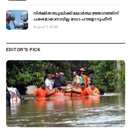
നിർമ്മിത ബുദ്ധിക്ക് യഥാർത്ഥ ജ്ഞാനത്തിന്
പകരമാകാനാവില്ല: ഡോ. പൗളോ റുഫീനി
August 7, 2026
EDITOR'S PICK