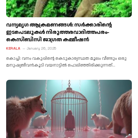
വന്യമൃഗ ആക്രമണങ്ങൾ: സർക്കാരിന്റെ
ഇടപെടലുകൾ നിരുത്തരവാദിത്തപരം-
കെസിബിസി ജാഗ്രത കമ്മീഷൻ
KERALA
January 26, 2025
കൊച്ചി: വനം വകുപ്പിന്റെ കെടുകാര്യസ്ഥത മൂലം വീണ്ടും ഒരു
മനുഷ്യജീവൻകൂടി വയനാട്ടിൽ പൊലിഞ്ഞിരിക്കുന്നത്…