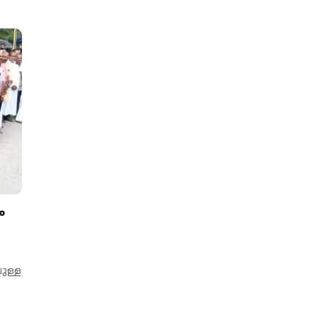
ം
ുള്ള