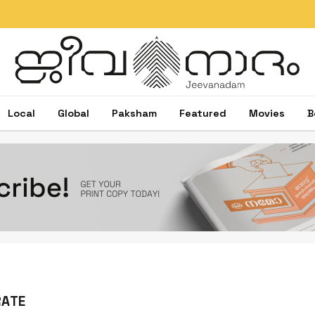
Local
Global
Paksham
Featured
Movies
B
RATE