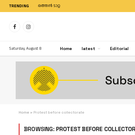
രത്തന്‍ ടാറ്റ
TRENDING
Facebook
Instagram
Saturday, August 8
Home
latest
Editorial
Home
»
Protest before collectorate
BROWSING:
PROTEST BEFORE COLLECTO