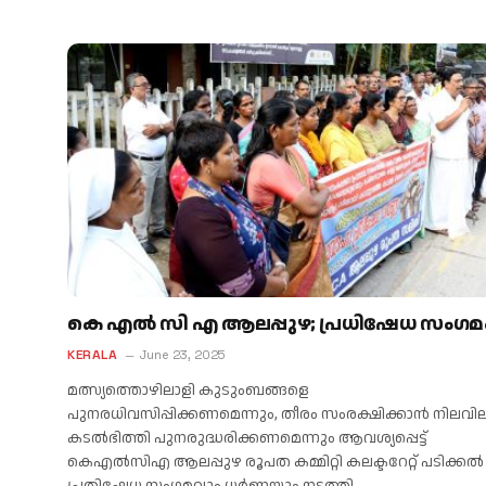
കെ എൽ സി എ ആലപ്പുഴ; പ്രധിഷേധ സംഗമ
KERALA
June 23, 2025
മത്സ്യത്തൊഴിലാളി കുടുംബങ്ങളെ
പുനരധിവസിപ്പിക്കണമെന്നും, തീരം സംരക്ഷിക്കാൻ നിലവില
കടൽഭിത്തി പുനരുദ്ധരിക്കണമെന്നും ആവശ്യപ്പെട്ട്
കെഎൽസിഎ ആലപ്പുഴ രൂപത കമ്മിറ്റി കലക്ടറേറ്റ് പടിക്കൽ