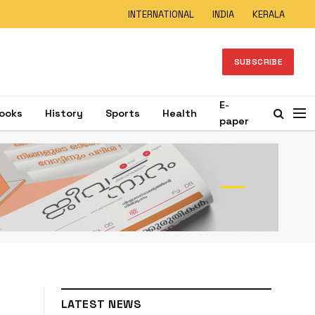
INTERNATIONAL
INDIA
KERALA
SUBSCRIBE
E-
ooks
History
Sports
Health
paper
LATEST NEWS