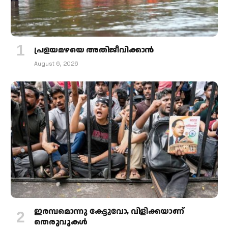
പ്രളയമഴയെ അതിജീവിക്കാന്‍
August 6, 2026
ഇരമ്പമൊന്നു കേട്ടുവോ, വിളിക്കയാണ്
തെരുവുകള്‍