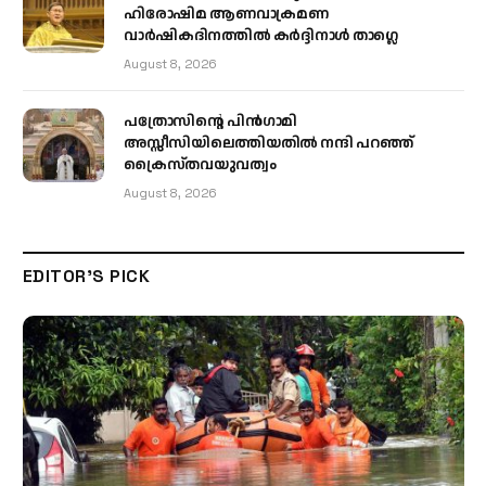
ഹിരോഷിമ ആണവാക്രമണ
വാർഷികദിനത്തിൽ കർദ്ദിനാൾ താഗ്ലെ
August 8, 2026
പത്രോസിന്റെ പിൻഗാമി
അസ്സീസിയിലെത്തിയതിൽ നന്ദി പറഞ്ഞ്
ക്രൈസ്തവയുവത്വം
August 8, 2026
EDITOR'S PICK