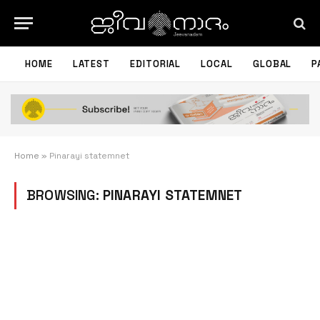
HOME
LATEST
EDITORIAL
LOCAL
GLOBAL
P
Home
»
Pinarayi statemnet
BROWSING:
PINARAYI STATEMNET