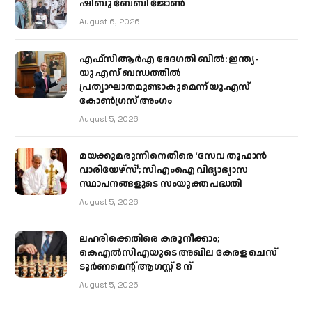
ഷിബു ബേബി ജോൺ
August 6, 2026
എഫ്‌സിആർഎ ഭേദഗതി ബിൽ: ഇന്ത്യ-
യു.എസ് ബന്ധത്തിൽ
പ്രത്യാഘാതമുണ്ടാകുമെന്ന് യു.എസ്
കോൺഗ്രസ് അംഗം
August 5, 2026
മയക്കുമരുന്നിനെതിരെ ‘സേവ തൂഫാൻ
വാരിയേഴ്‌സ്’; സിഎംഐ വിദ്യാഭ്യാസ
സ്ഥാപനങ്ങളുടെ സംയുക്ത പദ്ധതി
August 5, 2026
ലഹരിക്കെതിരെ കരുനീക്കാം;
കെഎൽസിഎയുടെ അഖില കേരള ചെസ്
ടൂർണമെന്റ് ആഗസ്റ്റ് 8 ന്
August 5, 2026