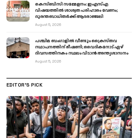
കെസിബിസി സമ്മേളനം: ഇഎസ്എ
വിഷയത്തിൽ ശാശ്വത പരിഹാരം വേണം;
ദുരന്തബാധിതർക്ക് ആദരാഞ്ജലി
August 5, 2026
പശ്ചിമ ബംഗാളിൽ വീണ്ടും ക്രൈസ്തവ
സ്ഥാപനത്തിന് ഭീഷണി; വൈദികനോട് ഏഴ്
ദിവസത്തിനകം സ്ഥലം വിടാൻ അന്ത്യശാസനം
August 5, 2026
EDITOR'S PICK