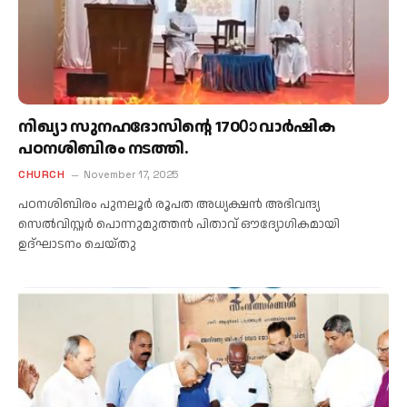
നിഖ്യാ സുനഹദോസിന്റെ 1700ാ വാർഷിക
പഠനശിബിരം നടത്തി.
CHURCH
November 17, 2025
പഠനശിബിരം പുനലൂർ രൂപത അധ്യക്ഷൻ അഭിവന്ദ്യ
സെൽവിസ്റ്റർ പൊന്നുമുത്തൻ പിതാവ് ഔദ്യോഗികമായി
ഉദ്ഘാടനം ചെയ്തു