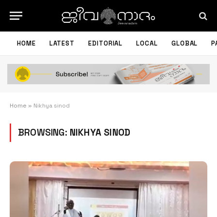
HOME
LATEST
EDITORIAL
LOCAL
GLOBAL
P
Home
»
Nikhya sinod
BROWSING:
NIKHYA SINOD