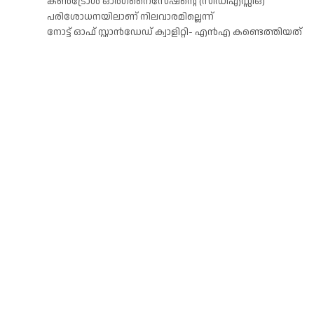
കൺട്രോൾ ഓർഗനൈസേഷന്റെ (സിഡിഎസ്സിഒ)
പരിശോധനയിലാണ് നിലവാരമില്ലെന്ന്
നോട്ട് ഓഫ് സ്റ്റാൻഡേഡ് ക്വാളിറ്റി- എൻഎ കണ്ടെത്തിയത്