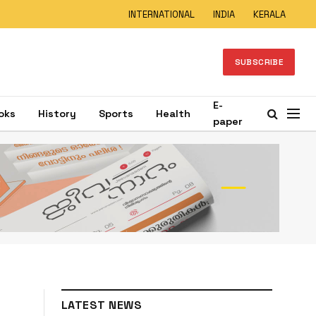
INTERNATIONAL
INDIA
KERALA
SUBSCRIBE
E-
oks
History
Sports
Health
paper
LATEST NEWS