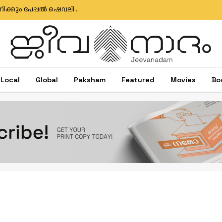
ഇഗ്‌നേഷ്യസ് ഗൊൺസാൽവസിനും ജോസ് ആന്റണിക്കും പേപ്പൽ ഷെവലിയർ പദവി
Local
Global
Paksham
Featured
Movies
Bo