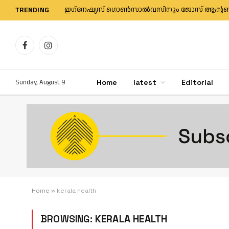
TRENDING
Facebook
Instagram
Sunday, August 9
Home
latest
Editorial
Home
»
kerala health
BROWSING:
KERALA HEALTH