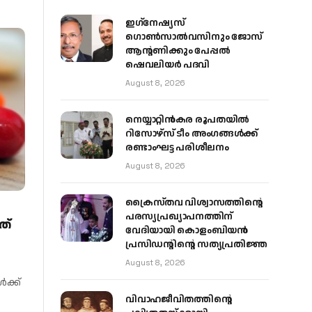
ഇഗ്‌നേഷ്യസ്
ഗൊൺസാൽവസിനും ജോസ്
ആന്റണിക്കും പേപ്പൽ
ഷെവലിയർ പദവി
August 8, 2026
നെയ്യാറ്റിൻകര രൂപതയിൽ
റിസോഴ്സ് ടീം അംഗങ്ങൾക്ക്
രണ്ടാംഘട്ട പരിശീലനം
August 8, 2026
ക്രൈസ്തവ വിശ്വാസത്തിന്റെ
പരസ്യപ്രഖ്യാപനത്തിന്
ത്
വേദിയായി കൊളംബിയൻ
പ്രസിഡന്റിന്റെ സത്യപ്രതിജ്ഞ
August 8, 2026
ക്ക്
വിവാഹജീവിതത്തിന്റെ