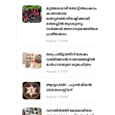
മുതലപ്പൊഴി ബോട്ട് അപകടം:
കാണാതായ
മത്സ്യത്തൊഴിലാളിക്കായി
തെരച്ചിൽ തുടരുന്നു;
സർക്കാർ അനാസ്ഥക്കെതിരെ
പ്രതിഷേധം
August 7, 2026
ഒരു പതിറ്റാണ്ടിന് ശേഷം
വത്തിക്കാൻ നാണയങ്ങളിൽ
മാർപാപ്പയുടെ മുഖചിത്രം
August 7, 2026
ആസ്റ്റാ AGM – പുനർ മിലൻ
2026 ഓഗസ്റ്റ് 8ന്
August 7, 2026
വനാതിർത്തി മേഖലയിലെ