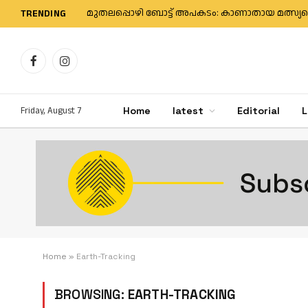
TRENDING
Facebook
Instagram
Friday, August 7
Home
latest
Editorial
L
Home
»
Earth-Tracking
BROWSING:
EARTH-TRACKING