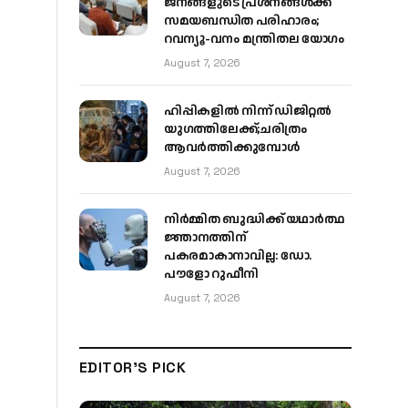
ജനങ്ങളുടെ പ്രശ്നങ്ങൾക്ക്
സമയബന്ധിത പരിഹാരം;
റവന്യൂ-വനം മന്ത്രിതല യോഗം
August 7, 2026
ഹിപ്പികളില്‍ നിന്ന് ഡിജിറ്റല്‍
യുഗത്തിലേക്ക്;ചരിത്രം
ആവര്‍ത്തിക്കുമ്പോള്‍
August 7, 2026
നിർമ്മിത ബുദ്ധിക്ക് യഥാർത്ഥ
ജ്ഞാനത്തിന്
പകരമാകാനാവില്ല: ഡോ.
പൗളോ റുഫീനി
August 7, 2026
EDITOR'S PICK