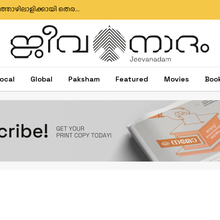
മുതലപ്പൊഴി ബോട്ട് അപകടം: കാണാതായ മത്സ്യത്തൊഴിലാളിക്കായി തെരച്ചിൽ തുടരുന്നു; സർക്കാർ അനാസ്ഥക്കെതിരെ പ്രതിഷേധം
ocal
Global
Paksham
Featured
Movies
Boo