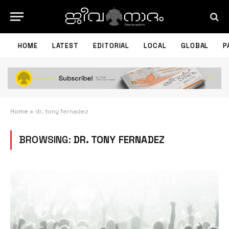
HOME
LATEST
EDITORIAL
LOCAL
GLOBAL
P
Home
»
dr. tony fernadez
BROWSING:
DR. TONY FERNADEZ