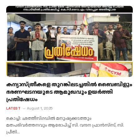
കന്യാസ്ത്രീകളെ തുറങ്കിലടച്ചതിൽ ബൈബിളും
ഭരണഘടനയുടെ ആമുഖവും ഉയർത്തി
പ്രതിഷേധം
LATEST
August 1, 2025
കൊച്ചി: ഛത്തീസ്ഗഡിൽ മനുഷ്യക്കടത്തും
മതപരിവർത്തനവും ആരോപിച്ച് സി. വന്ദന ഫ്രാൻസിസ്, സി.
പ്രീതി…