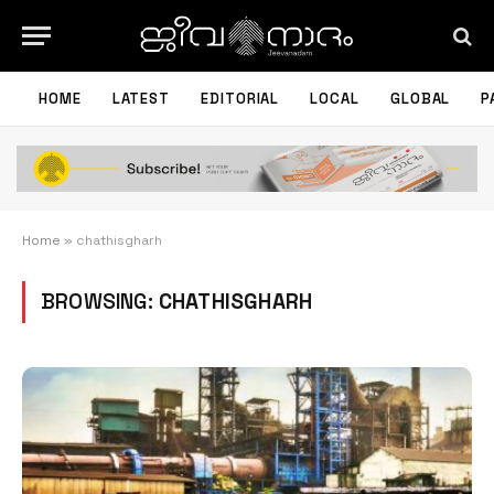
HOME
LATEST
EDITORIAL
LOCAL
GLOBAL
P
Home
»
chathisgharh
BROWSING:
CHATHISGHARH