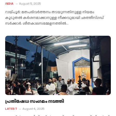
INDIA
August 5, 2025
റായ്പൂർ: മതപരിവർത്തനം തടയുന്നതിനുള്ള നിയമം
കൂടുതൽ കർശനമാക്കാനുള്ള നീക്കവുമായി ഛത്തീസ്ഗഡ്
സർക്കാർ. ശീതകാലസമ്മേളനത്തിൽ…
പ്രതിഷേധ സംഗമം നടത്തി
LATEST
August 4, 2025