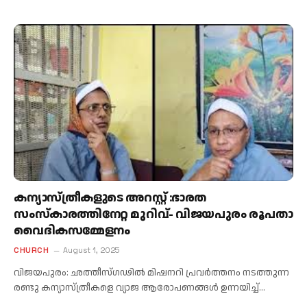
കന്യാസ്ത്രീകളുടെ അറസ്റ്റ് :ഭാരത
സംസ്കാരത്തിനേറ്റ മുറിവ്- വിജയപുരം രൂപതാ
വൈദികസമ്മേളനം
CHURCH
August 1, 2025
വിജയപുരം: ഛത്തീസ്ഗഢിൽ മിഷനറി പ്രവർത്തനം നടത്തുന്ന
രണ്ടു കന്യാസ്ത്രീകളെ വ്യാജ ആരോപണങ്ങൾ ഉന്നയിച്ച്…