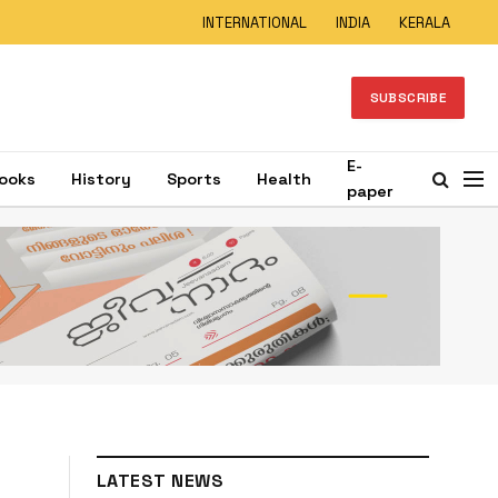
INTERNATIONAL
INDIA
KERALA
SUBSCRIBE
E-
ooks
History
Sports
Health
paper
LATEST NEWS