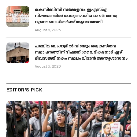
കെസിബിസി സമ്മേളനം: ഇഎസ്എ
വിഷയത്തിൽ ശാശ്വത പരിഹാരം വേണം;
ദുരന്തബാധിതർക്ക് ആദരാഞ്ജലി
August 5, 2026
പശ്ചിമ ബംഗാളിൽ വീണ്ടും ക്രൈസ്തവ
സ്ഥാപനത്തിന് ഭീഷണി; വൈദികനോട് ഏഴ്
ദിവസത്തിനകം സ്ഥലം വിടാൻ അന്ത്യശാസനം
August 5, 2026
EDITOR'S PICK