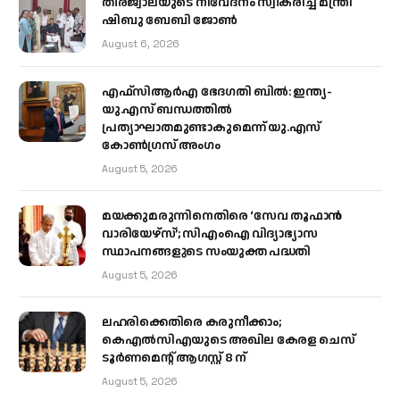
തീരജ്വാലയുടെ നിവേദനം സ്വീകരിച്ച് മന്ത്രി
ഷിബു ബേബി ജോൺ
August 6, 2026
എഫ്‌സിആർഎ ഭേദഗതി ബിൽ: ഇന്ത്യ-
യു.എസ് ബന്ധത്തിൽ
പ്രത്യാഘാതമുണ്ടാകുമെന്ന് യു.എസ്
കോൺഗ്രസ് അംഗം
August 5, 2026
മയക്കുമരുന്നിനെതിരെ ‘സേവ തൂഫാൻ
വാരിയേഴ്‌സ്’; സിഎംഐ വിദ്യാഭ്യാസ
സ്ഥാപനങ്ങളുടെ സംയുക്ത പദ്ധതി
August 5, 2026
ലഹരിക്കെതിരെ കരുനീക്കാം;
കെഎൽസിഎയുടെ അഖില കേരള ചെസ്
ടൂർണമെന്റ് ആഗസ്റ്റ് 8 ന്
August 5, 2026