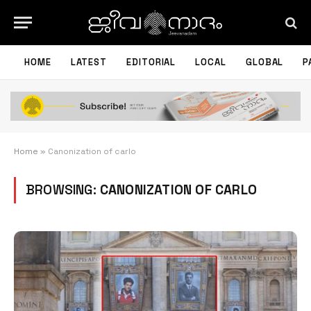
HOME
LATEST
EDITORIAL
LOCAL
GLOBAL
P
Home
»
Canonization of carlo
BROWSING:
CANONIZATION OF CARLO