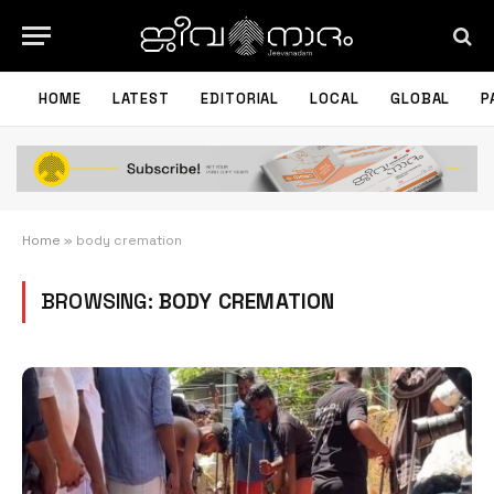
HOME
LATEST
EDITORIAL
LOCAL
GLOBAL
P
Home
»
body cremation
BROWSING:
BODY CREMATION