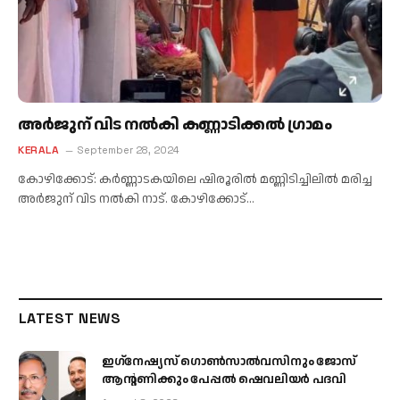
അർജുന് വിട നൽകി കണ്ണാടിക്കൽ ഗ്രാമം
KERALA
September 28, 2024
കോഴിക്കോട്: കർണ്ണാടകയിലെ ഷിരൂരിൽ മണ്ണിടിച്ചിലിൽ മരിച്ച
അർജുന് വിട നല്‍കി നാട്. കോഴിക്കോട്…
LATEST NEWS
ഇഗ്‌നേഷ്യസ് ഗൊൺസാൽവസിനും ജോസ്
ആന്റണിക്കും പേപ്പൽ ഷെവലിയർ പദവി