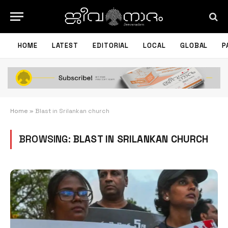
HOME
LATEST
EDITORIAL
LOCAL
GLOBAL
P
Home
»
Blast in Srilankan church
BROWSING:
BLAST IN SRILANKAN CHURCH