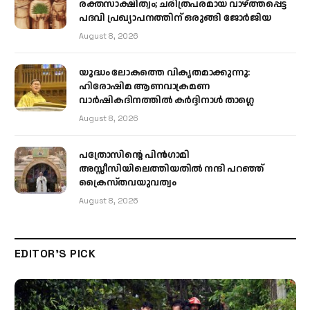
രക്തസാക്ഷിത്വം; ചരിത്രപരമായ വാഴ്ത്തപ്പെട്ട
പദവി പ്രഖ്യാപനത്തിന് ഒരുങ്ങി ജോര്‍ജിയ
August 8, 2026
യുദ്ധം ലോകത്തെ വികൃതമാക്കുന്നു:
ഹിരോഷിമ ആണവാക്രമണ
വാർഷികദിനത്തിൽ കർദ്ദിനാൾ താഗ്ലെ
August 8, 2026
പത്രോസിന്റെ പിൻഗാമി
അസ്സീസിയിലെത്തിയതിൽ നന്ദി പറഞ്ഞ്
ക്രൈസ്തവയുവത്വം
August 8, 2026
EDITOR'S PICK