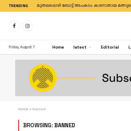
TRENDING
Facebook
Instagram
Friday, August 7
Home
latest
Editorial
L
Home
»
banned
BROWSING:
BANNED