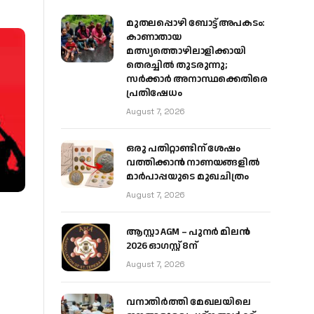
മുതലപ്പൊഴി ബോട്ട് അപകടം:
കാണാതായ
മത്സ്യത്തൊഴിലാളിക്കായി
തെരച്ചിൽ തുടരുന്നു;
സർക്കാർ അനാസ്ഥക്കെതിരെ
പ്രതിഷേധം
August 7, 2026
ഒരു പതിറ്റാണ്ടിന് ശേഷം
വത്തിക്കാൻ നാണയങ്ങളിൽ
മാർപാപ്പയുടെ മുഖചിത്രം
August 7, 2026
ആസ്റ്റാ AGM – പുനർ മിലൻ
2026 ഓഗസ്റ്റ് 8ന്
August 7, 2026
വനാതിർത്തി മേഖലയിലെ