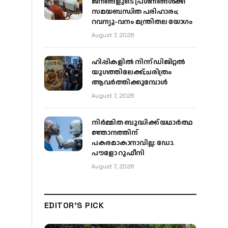
ജനങ്ങളുടെ പ്രശ്നങ്ങൾക്ക്
സമയബന്ധിത പരിഹാരം;
റവന്യൂ-വനം മന്ത്രിതല യോഗം
August 7, 2026
ഹിപ്പികളില്‍ നിന്ന് ഡിജിറ്റല്‍
യുഗത്തിലേക്ക്;ചരിത്രം
ആവര്‍ത്തിക്കുമ്പോള്‍
August 7, 2026
നിർമ്മിത ബുദ്ധിക്ക് യഥാർത്ഥ
ജ്ഞാനത്തിന്
പകരമാകാനാവില്ല: ഡോ.
പൗളോ റുഫീനി
August 7, 2026
EDITOR'S PICK