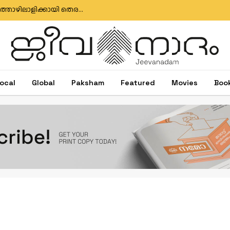
മുതലപ്പൊഴി ബോട്ട് അപകടം: കാണാതായ മത്സ്യത്തൊഴിലാളിക്കായി തെരച്ചിൽ തുടരുന്നു; സർക്കാർ അനാസ്ഥക്കെതിരെ പ്രതിഷേധം
ocal
Global
Paksham
Featured
Movies
Boo