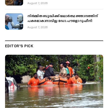
August 7, 2026
നിർമ്മിത ബുദ്ധിക്ക് യഥാർത്ഥ ജ്ഞാനത്തിന്
പകരമാകാനാവില്ല: ഡോ. പൗളോ റുഫീനി
August 7, 2026
EDITOR'S PICK