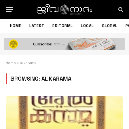
HOME
LATEST
EDITORIAL
LOCAL
GLOBAL
P
Home
»
al karama
BROWSING:
AL KARAMA