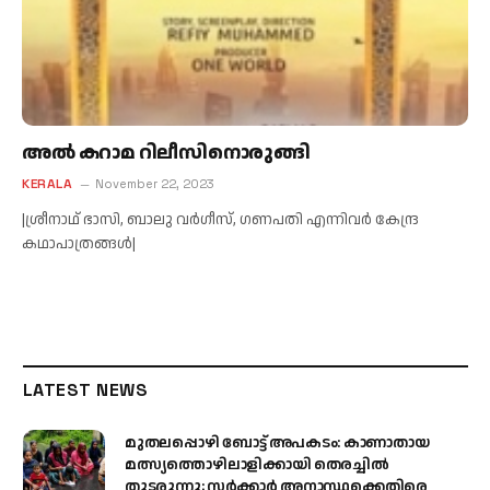
അല്‍ കറാമ റിലീസിനൊരുങ്ങി
KERALA
November 22, 2023
|ശ്രീനാഥ് ഭാസി, ബാലു വർഗീസ്, ഗണപതി എന്നിവർ കേന്ദ്ര
കഥാപാത്രങ്ങൾ|
LATEST NEWS
മുതലപ്പൊഴി ബോട്ട് അപകടം: കാണാതായ
മത്സ്യത്തൊഴിലാളിക്കായി തെരച്ചിൽ
തുടരുന്നു; സർക്കാർ അനാസ്ഥക്കെതിരെ