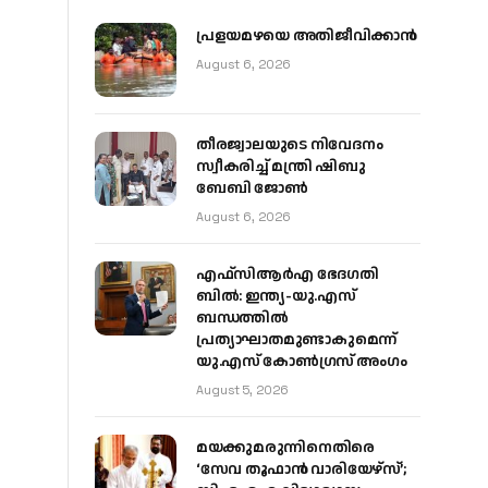
പ്രളയമഴയെ അതിജീവിക്കാന്‍
August 6, 2026
തീരജ്വാലയുടെ നിവേദനം
സ്വീകരിച്ച് മന്ത്രി ഷിബു
ബേബി ജോൺ
August 6, 2026
എഫ്‌സിആർഎ ഭേദഗതി
ബിൽ: ഇന്ത്യ-യു.എസ്
ബന്ധത്തിൽ
പ്രത്യാഘാതമുണ്ടാകുമെന്ന്
യു.എസ് കോൺഗ്രസ് അംഗം
August 5, 2026
മയക്കുമരുന്നിനെതിരെ
‘സേവ തൂഫാൻ വാരിയേഴ്‌സ്’;