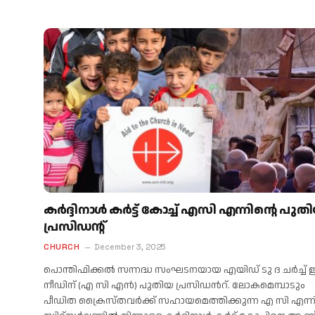
കർദ്ദിനാൾ കർട്ട് കോച്ച് എസി എന്നിന്റെ പുത
പ്രസിഡന്റ്
CHURCH
December 3, 2025
പൊന്തിഫിക്കൽ സന്നദ്ധ സംഘടനയായ എയിഡ് ടു ദ ചർച്ച്
നീഡിന് (എ സി എൻ) പുതിയ പ്രസിഡൻറ്. ലോകമെമ്പാടും
പീഡിത ക്രൈസ്തവർക്ക് സഹായമെത്തിക്കുന്ന എ സി എന്നി