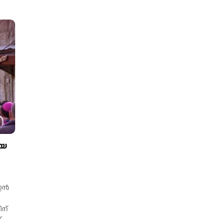
ിയ
 ഇൻ
ന്