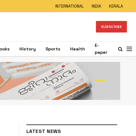
INTERNATIONAL
INDIA
KERALA
SUBSCRIBE
E-
ooks
History
Sports
Health
paper
LATEST NEWS