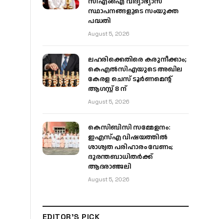
സിഎംഐ വിദ്യാഭ്യാസ
സ്ഥാപനങ്ങളുടെ സംയുക്ത
പദ്ധതി
August 5, 2026
ലഹരിക്കെതിരെ കരുനീക്കാം;
കെഎൽസിഎയുടെ അഖില
കേരള ചെസ് ടൂർണമെന്റ്
ആഗസ്റ്റ് 8 ന്
August 5, 2026
കെസിബിസി സമ്മേളനം:
ഇഎസ്എ വിഷയത്തിൽ
ശാശ്വത പരിഹാരം വേണം;
ദുരന്തബാധിതർക്ക്
ആദരാഞ്ജലി
August 5, 2026
EDITOR'S PICK