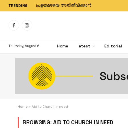
പ്രളയമഴയെ അതിജീവിക്കാന്‍
TRENDING
Facebook
Instagram
Thursday, August 6
Home
latest
Editorial
Home
»
Aid to Church in need
BROWSING:
AID TO CHURCH IN NEED