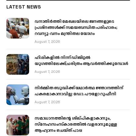
LATEST NEWS
വനാതിർത്തി മേഖലയിലെ ജനങ്ങളുടെ
പ്രശ്നങ്ങൾക്ക് സമയബന്ധിത പരിഹാരം;
റവന്യൂ-വനം മന്ത്രിതല യോഗം
August 7, 2026
ഹിപ്പികളില്‍ നിന്ന് ഡിജിറ്റല്‍
യുഗത്തിലേക്ക്;ചരിത്രം ആവര്‍ത്തിക്കുമ്പോള്‍
August 7, 2026
നിർമ്മിത ബുദ്ധിക്ക് യഥാർത്ഥ ജ്ഞാനത്തിന്
പകരമാകാനാവില്ല: ഡോ. പൗളോ റുഫീനി
August 7, 2026
സമാധാനത്തിന്റെ ശില്പികളാകാനും,
സ്നേഹസംസ്കാരത്തിൽ വളരാനുമുള്ള
ആഹ്വാനം ചെയ്ത് പാപ്പ