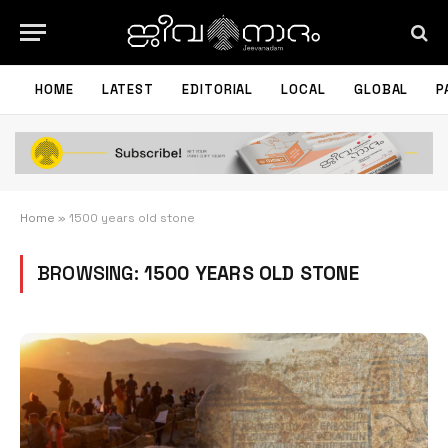
HOME
LATEST
EDITORIAL
LOCAL
GLOBAL
P
Home
»
1500 years old stone
BROWSING:
1500 YEARS OLD STONE