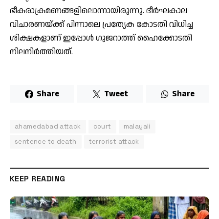
ഭീകരാക്രമണങ്ങളിലൊന്നായിരുന്നു. ദീർഘകാല
വിചാരണയ്ക്ക് പിന്നാലെ പ്രത്യേക കോടതി വിധിച്ച
ശിക്ഷകളാണ് ഇപ്പോൾ ഗുജറാത്ത് ഹൈക്കോടതി
നിലനിർത്തിയത്.
Share
Tweet
Share
ahamedabad attack
court
malayali
sentence to death
terrorist attack
KEEP READING