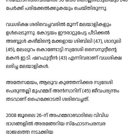
പേർക്ക് പരിക്കേൽക്കുകയും ചെയ്തിരുന്നു.
വധശിക്ഷ ശരിവെച്ചവരിൽ മൂന്ന് മലയാളികളും
ഉൾപ്പെടുന്നു. കോട്ടയം ഈരാറ്റുപേട്ട പീടിക്കൽ
അബ്ദുൾ കരീമിന്റെ മക്കളായ ശിബിലി (47), ശാദുലി
(45), മലപ്പുറം കൊണ്ടോട്ടി സ്വദേശി സൈനുദ്ദീന്റെ
മകൻ ഇ.ടി. ഷറഫുദ്ദീൻ (43) എന്നിവരാണ് വധശിക്ഷ
ലഭിച്ച മലയാളികൾ.
അതേസമയം, ആലുവ കുഞ്ഞനിക്കര സ്വദേശി
പെരുന്തല്ലി മുഹമ്മദ് അൻസാറിന് (45) ജീവപര്യന്തം
തടവാണ് ഹൈക്കോടതി ശരിവെച്ചത്.
2008 ജൂലൈ 26-ന് അഹമ്മദാബാദിലെ വിവിധ
ഭാഗങ്ങളിൽ അരങ്ങേറിയ സ്‌ഫോടനപരമ്പര
രാജ്യത്തെ നടുക്കിയ