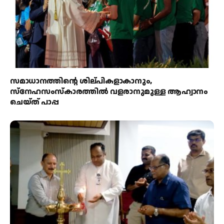
സമാധാനത്തിന്റെ ശില്പികളാകാനും,
സ്നേഹസംസ്കാരത്തിൽ വളരാനുമുള്ള ആഹ്വാനം
ചെയ്ത് പാപ്പ