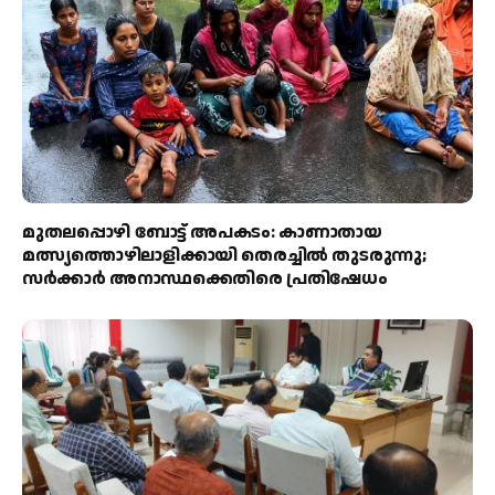
മുതലപ്പൊഴി ബോട്ട് അപകടം: കാണാതായ
മത്സ്യത്തൊഴിലാളിക്കായി തെരച്ചിൽ തുടരുന്നു;
സർക്കാർ അനാസ്ഥക്കെതിരെ പ്രതിഷേധം