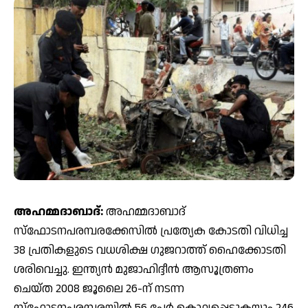
അഹമ്മദാബാദ്:
അഹമ്മദാബാദ്
സ്‌ഫോടനപരമ്പരക്കേസിൽ പ്രത്യേക കോടതി വിധിച്ച
38 പ്രതികളുടെ വധശിക്ഷ ഗുജറാത്ത് ഹൈക്കോടതി
ശരിവെച്ചു. ഇന്ത്യൻ മുജാഹിദ്ദീൻ ആസൂത്രണം
ചെയ്ത 2008 ജൂലൈ 26-ന് നടന്ന
സ്‌ഫോടനപരമ്പരയിൽ 56 പേർ കൊല്ലപ്പെടുകയും 246