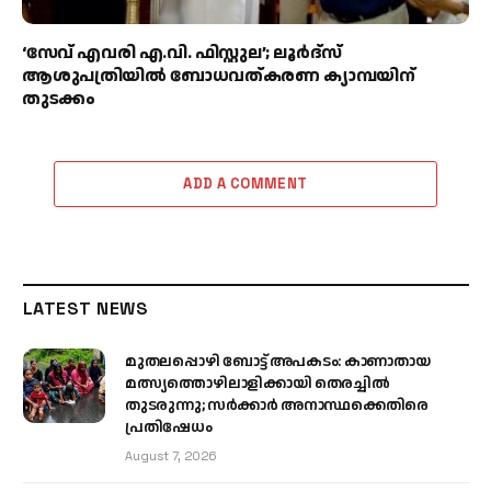
‘സേവ് എവരി എ.വി. ഫിസ്റ്റുല’; ലൂർദ്‌സ്
ആശുപത്രിയിൽ ബോധവത്കരണ ക്യാമ്പയിന്
തുടക്കം
ADD A COMMENT
LATEST NEWS
മുതലപ്പൊഴി ബോട്ട് അപകടം: കാണാതായ
മത്സ്യത്തൊഴിലാളിക്കായി തെരച്ചിൽ
തുടരുന്നു; സർക്കാർ അനാസ്ഥക്കെതിരെ
പ്രതിഷേധം
August 7, 2026