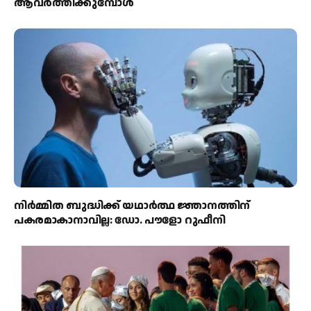
ആവര്‍ത്തിക്കുമ്പോള്‍
നിർമ്മിത ബുദ്ധിക്ക് യഥാർത്ഥ ജ്ഞാനത്തിന്
പകരമാകാനാവില്ല: ഡോ. പൗളോ റുഫീനി