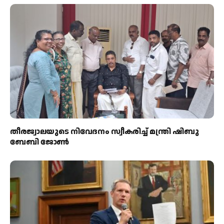
തീരജ്വാലയുടെ നിവേദനം സ്വീകരിച്ച് മന്ത്രി ഷിബു
ബേബി ജോൺ