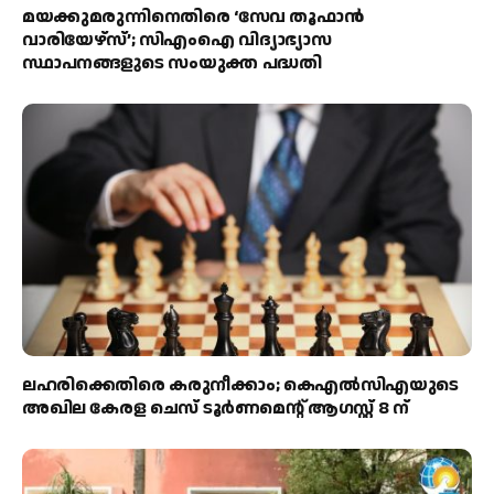
മയക്കുമരുന്നിനെതിരെ ‘സേവ തൂഫാൻ
വാരിയേഴ്‌സ്’; സിഎംഐ വിദ്യാഭ്യാസ
സ്ഥാപനങ്ങളുടെ സംയുക്ത പദ്ധതി
ലഹരിക്കെതിരെ കരുനീക്കാം; കെഎൽസിഎയുടെ
അഖില കേരള ചെസ് ടൂർണമെന്റ് ആഗസ്റ്റ് 8 ന്