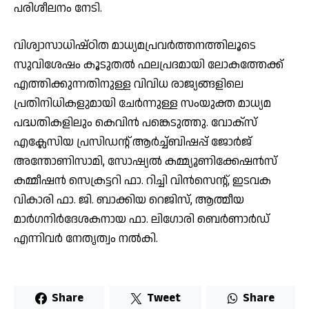
പരിശീലനം നേടി.
വിശ്വാസാധിഷ്ഠിത മാധ്യമപ്രവർത്തനത്തിലൂടെ
സുവിശേഷം കൂടുതൽ ഫലപ്രദമായി ലോകത്തേക്ക്
എത്തിക്കുന്നതിനുള്ള വിവിധ രാജ്യങ്ങളിലെ
പ്രതിനിധികളുമായി ചേർന്നുള്ള സംയുക്ത മാധ്യമ
പദ്ധതികളിലും കെവിൻ പങ്കെടുത്തു. വോക്സ്
എക്ലേസിയ പ്രസിഡന്റ് ആർച്ച്ബിഷപ്പ് ജോർജ്
അന്തോണിസാമി, സോഷ്യൽ കമ്മ്യൂണിക്കേഷൻസ്
കമ്മീഷൻ സെക്രട്ടറി ഫാ. റിച്ചി വിൻസെന്റ്, ഇടവക
വികാരി ഫാ. ജി. ബാക്കിയ റെജിസ്, ആത്മീയ
മാർഗനിർദേശകനായ ഫാ. ലിഗോരി ബെർണാർഡ്
എന്നിവർ നേതൃത്വം നൽകി.
Share
Tweet
Share