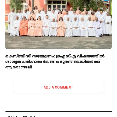
കെസിബിസി സമ്മേളനം: ഇഎസ്എ വിഷയത്തിൽ
ശാശ്വത പരിഹാരം വേണം; ദുരന്തബാധിതർക്ക്
ആദരാഞ്ജലി
ADD A COMMENT