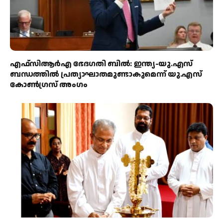
എഫ്‌സിആർഎ ഭേദഗതി ബിൽ: ഇന്ത്യ-യു.എസ്
ബന്ധത്തിൽ പ്രത്യാഘാതമുണ്ടാകുമെന്ന് യു.എസ്
കോൺഗ്രസ് അംഗം