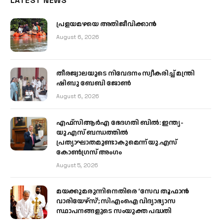
LATEST NEWS
പ്രളയമഴയെ അതിജീവിക്കാന്‍
August 6, 2026
തീരജ്വാലയുടെ നിവേദനം സ്വീകരിച്ച് മന്ത്രി
ഷിബു ബേബി ജോൺ
August 6, 2026
എഫ്‌സിആർഎ ഭേദഗതി ബിൽ: ഇന്ത്യ-
യു.എസ് ബന്ധത്തിൽ
പ്രത്യാഘാതമുണ്ടാകുമെന്ന് യു.എസ്
കോൺഗ്രസ് അംഗം
August 5, 2026
മയക്കുമരുന്നിനെതിരെ ‘സേവ തൂഫാൻ
വാരിയേഴ്‌സ്’; സിഎംഐ വിദ്യാഭ്യാസ
സ്ഥാപനങ്ങളുടെ സംയുക്ത പദ്ധതി