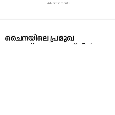
Advertisement
ചൈനയിലെ പ്രമുഖ
ക്രൈസ്തവ നേതാവ് ജിൻ
മിൻഗ്രി മോചിതനായി
By
admin
July 7, 2026
Updated:
July 7, 2026
INTERNATIONAL
No Comments
1 Min Read