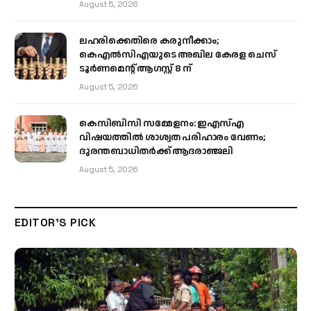
August 5, 2026
ലഹരിക്കെതിരെ കരുനീക്കാം;
കെഎൽസിഎയുടെ അഖില കേരള ചെസ്
ടൂർണമെന്റ് ആഗസ്റ്റ് 8 ന്
August 5, 2026
കെസിബിസി സമ്മേളനം: ഇഎസ്എ
വിഷയത്തിൽ ശാശ്വത പരിഹാരം വേണം;
ദുരന്തബാധിതർക്ക് ആദരാഞ്ജലി
August 5, 2026
EDITOR'S PICK