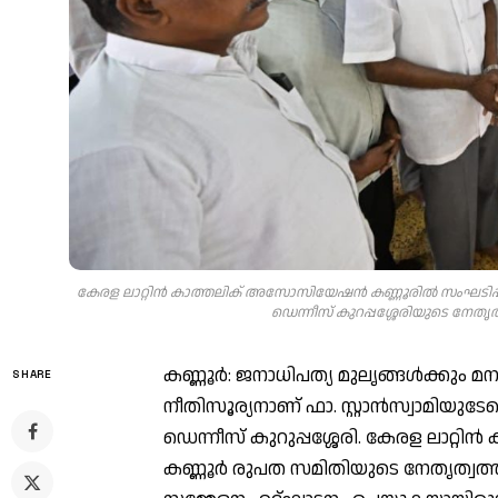
കേരള ലാറ്റിൻ കാത്തലിക് അസോസിയേഷൻ കണ്ണൂരിൽ സംഘടിപ്പിച്
ഡെന്നീസ് കുറപ്പശ്ശേരിയുടെ നേതൃത
കണ്ണൂർ: ജനാധിപത്യ മുലൃങ്ങൾക്കും 
SHARE
നീതിസൂര്യനാണ് ഫാ. സ്റ്റാൻസ്വാമിയു
ഡെന്നീസ് കുറുപ്പശ്ശേരി. കേരള ലാ
കണ്ണൂർ രുപത സമിതിയുടെ നേതൃത്വത്തി