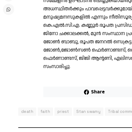
സമ്മേളനം ഉദ്ഘാടനം ചെയ്യുകയായിരുന
അധസ്ഥിതർക്കും പാവപ്പെട്ടവർക്കുമ
മനുഷ്യമനസുകളിൽ എന്നും നീതിസൂര്യനാ
കെ.എൽ.സി.എ. കണ്ണൂർ രൂപത പ്രസിഡൻ
ജിനോ ചക്കാലക്കൽ, മുൻ സംസ്ഥാന പ്
ജോൺ ബാബു, രൂപത ജനറൽ സെക്രട്ടറി 
ജോൺ,ജോൺസൺ ഫെർണാണ്ടസ്, സെഡ്രിക്
ഫെർണാണ്ടസ്, ജിജി ആന്റണി, എലിസബത
സംസാരിച്ചു.
Share
death
faith
priest
Stan swamy
Tribal comm