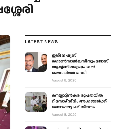
ശ്ശേരി
LATEST NEWS
ഇഗ്‌നേഷ്യസ്
ഗൊൺസാൽവസിനും ജോസ്
ആന്റണിക്കും പേപ്പൽ
ഷെവലിയർ പദവി
August 8, 2026
നെയ്യാറ്റിൻകര രൂപതയിൽ
റിസോഴ്സ് ടീം അംഗങ്ങൾക്ക്
രണ്ടാംഘട്ട പരിശീലനം
August 8, 2026