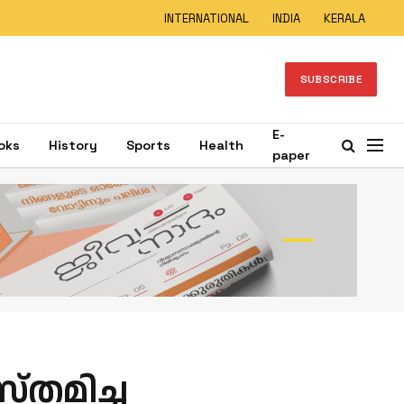
INTERNATIONAL
INDIA
KERALA
SUBSCRIBE
E-
oks
History
Sports
Health
paper
്തമിച്ച