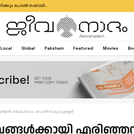
ഇഗ്‌നേഷ്യസ് ഗൊൺസാൽവസിനും ജോസ് ആന്റണിക്കും പേപ്പൽ ഷെവലിയർ പദവി
Local
Global
Paksham
Featured
Movies
Bo
ൂര്യൻ: ബിഷപ് ഡോ. ഡെന്നീസ് കുറുപ്പശ്ശേരി
 പാവങ്ങൾക്കായി എരിഞ്ഞസ