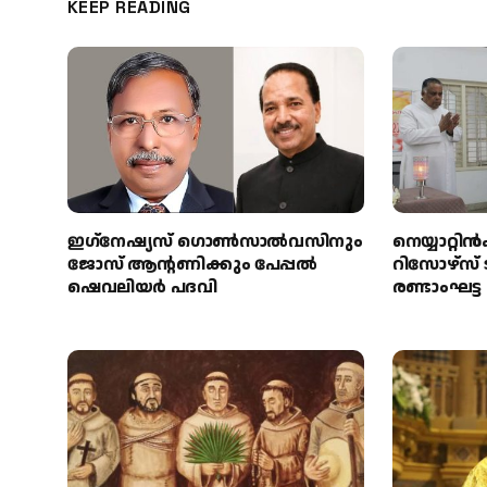
KEEP READING
ഇഗ്‌നേഷ്യസ് ഗൊൺസാൽവസിനും
നെയ്യാറ്
ജോസ് ആന്റണിക്കും പേപ്പൽ
റിസോഴ്സ് 
ഷെവലിയർ പദവി
രണ്ടാംഘട്