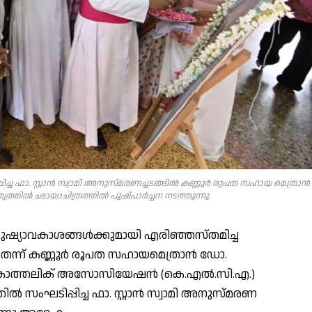
ച ഫാ. സ്റ്റാൻ സ്വാമി അനുസ്മരണച്ചടങ്ങിൽ കണ്ണൂർ രുപത സഹായ മെത്രാ
്വത്തിൽ ഛായാചിത്രത്തിൽ പുഷ്പാർച്ചന നടത്തുന്നു.
മനുഷ്യാവകാശങ്ങൾക്കുമായി എരിഞ്ഞസ്തമിച്ച
ടേതെന്ന് കണ്ണൂർ രൂപത സഹായമെത്രാൻ ഡോ.
റ്റിൻ കാത്തലിക് അസോസിയേഷൻ (കെ.എൽ.സി.എ.)
ൽ സംഘടിപ്പിച്ച ഫാ. സ്റ്റാൻ സ്വാമി അനുസ്മരണ