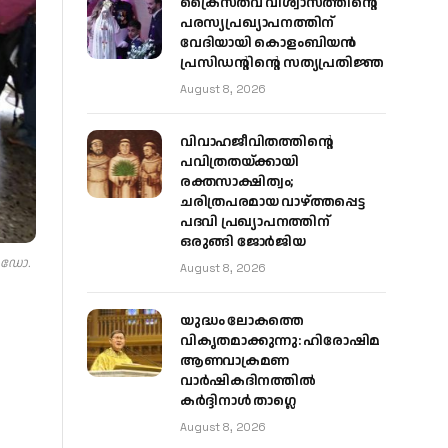
ക്രൈസ്തവ വിശ്വാസത്തിന്റെ
പരസ്യപ്രഖ്യാപനത്തിന്
വേദിയായി കൊളംബിയൻ
പ്രസിഡന്റിന്റെ സത്യപ്രതിജ്ഞ
August 8, 2026
വിവാഹജീവിതത്തിന്റെ
പവിത്രതയ്ക്കായി
രക്തസാക്ഷിത്വം;
ചരിത്രപരമായ വാഴ്ത്തപ്പെട്ട
പദവി പ്രഖ്യാപനത്തിന്
ഒരുങ്ങി ജോര്‍ജിയ
ൻ ഡോ.
August 8, 2026
യുദ്ധം ലോകത്തെ
വികൃതമാക്കുന്നു: ഹിരോഷിമ
ആണവാക്രമണ
വാർഷികദിനത്തിൽ
കർദ്ദിനാൾ താഗ്ലെ
August 8, 2026