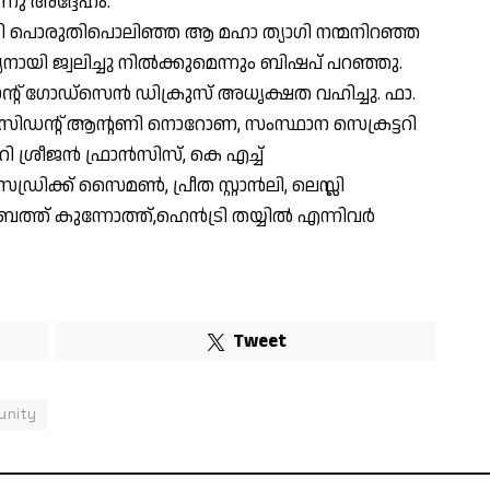
്നു അദ്ദേഹം.
ായി പൊരുതിപൊലിഞ്ഞ ആ മഹാ ത്യാഗി നന്മനിറഞ്ഞ
യി ജ്വലിച്ചു നിൽക്കുമെന്നും ബിഷപ് പറഞ്ഞു.
്റ് ഗോഡ്സെൻ ഡിക്രുസ് അധൃക്ഷത വഹിച്ചു. ഫാ.
രസിഡൻ്റ് ആൻ്റണി നൊറോണ, സംസ്ഥാന സെക്രട്ടറി
ശ്രീജൻ ഫ്രാൻസിസ്, കെ എച്ച്
ക് സൈമൺ, പ്രീത സ്റ്റാൻലി, ലെസ്ലി
്ത് കുന്നോത്ത്,ഹെൻട്രി തയ്യിൽ എന്നിവർ
Tweet
unity