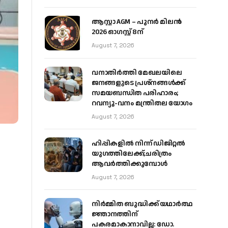
ആസ്റ്റാ AGM – പുനർ മിലൻ
2026 ഓഗസ്റ്റ് 8ന്
August 7, 2026
വനാതിർത്തി മേഖലയിലെ
ജനങ്ങളുടെ പ്രശ്നങ്ങൾക്ക്
സമയബന്ധിത പരിഹാരം;
റവന്യൂ-വനം മന്ത്രിതല യോഗം
August 7, 2026
ഹിപ്പികളില്‍ നിന്ന് ഡിജിറ്റല്‍
യുഗത്തിലേക്ക്;ചരിത്രം
ആവര്‍ത്തിക്കുമ്പോള്‍
August 7, 2026
നിർമ്മിത ബുദ്ധിക്ക് യഥാർത്ഥ
ജ്ഞാനത്തിന്
പകരമാകാനാവില്ല: ഡോ.