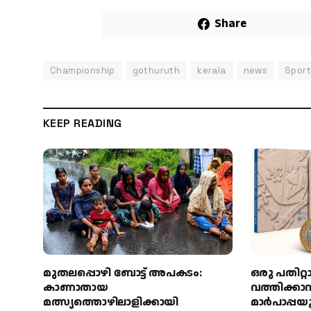
Share
Championship
gothuruth
kerala
news
Spor
KEEP READING
മുതലപ്പൊഴി ബോട്ട് അപകടം:
ഒരു പതിറ്റ
കാണാതായ
വത്തിക്ക
മത്സ്യത്തൊഴിലാളിക്കായി
മാർപാപ്പയ