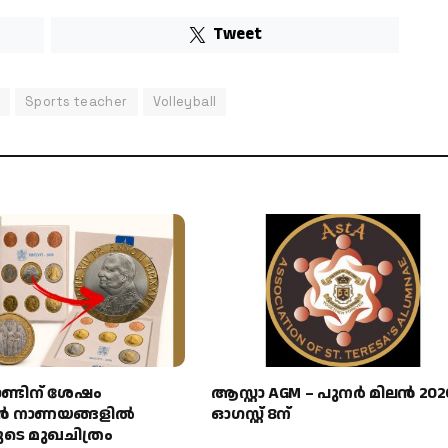
Tweet
t
Sports teacher
Volleyball
ാണ്ടിന് ശേഷം
ആസ്റ്റാ AGM – പുനർ മിലൻ 202
ാൻ നാണയങ്ങളിൽ
ഓഗസ്റ്റ് 8ന്
ുടെ മുഖചിത്രം