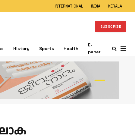
INTERNATIONAL
INDIA
KERALA
SUBSCRIBE
E-
ks
History
Sports
Health
paper
 ലോക