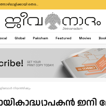
മുതലപ്പൊഴി ബോട്ട് അപകടം: കാണാതായ മത്സ്യത്തൊഴിലാളിക്കായി തെരച്ചിൽ തുടരുന്നു; സർക്കാർ അനാസ്ഥക്കെതിരെ പ്രതിഷേധം
ocal
Global
Paksham
Featured
Movies
Boo
ിബോൾ നിയന്ത്രിക്കും
കായികാദ്ധ്യാപകൻ ഇനി