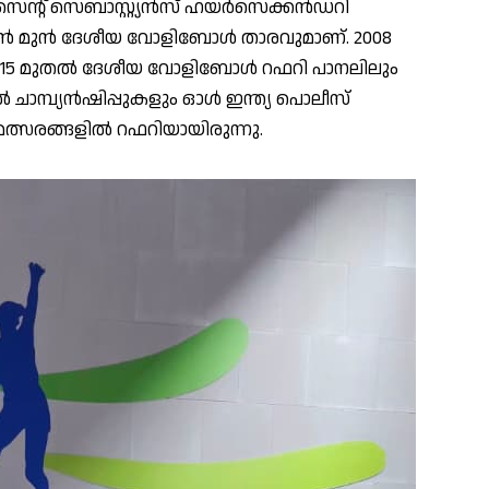
െന്റ് സെബാസ്റ്റ്യൻസ് ഹയർസെക്കൻഡറി
ൻ മുൻ ദേശീയ വോളിബോൾ താരവുമാണ്. 2008
ും 2015 മുതൽ ദേശീയ വോളിബോൾ റഫറി പാനലിലും
മ്പ്യൻഷിപ്പുകളും ഓൾ ഇന്ത്യ പൊലീസ്
ത്സരങ്ങളിൽ റഫറിയായിരുന്നു.