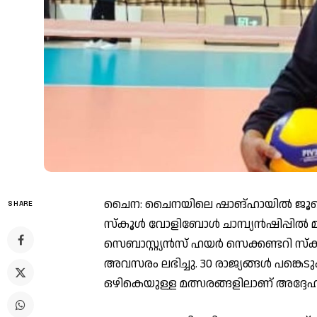
ചൈന: ചൈനയിലെ ഷാങ്ഹായിൽ ജൂലൈ 
SHARE
സ്കൂൾ വോളിബോൾ ചാമ്പ്യൻഷിപ്പിൽ മത്
സെബാസ്റ്റ്യൻസ് ഹയർ സെക്കണ്ടറി സ
അവസരം ലഭിച്ചു. 30 രാജ്യങ്ങൾ പങ്കെട
ഒഴികെയുള്ള മത്സരങ്ങളിലാണ് അദ്ദേ