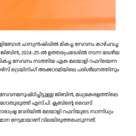
ിബോൾ ചാമ്പ്യൻഷിപ്പിൽ മികച്ച സേവനം കാഴ്ചവച്ച
ട ജിബിൻ, 2024-25-ൽ ഉത്തരപ്രദേശിൽ നടന്ന ദേശീയ
മികച്ച സേവനം നടത്തിയ ഏക മലയാളി റഫറിയെന്ന
േഴ്‌സ് ട്രെയിനിംഗ് അക്കാദമിയിലെ പരിശീലനത്തിനും
വനമനുഷ്ഠിച്ചിട്ടുള്ള ജിബിൻ, മധ്യകേരളത്തിലെ
ും ഗോതുരുത്ത് എസ്.പി. ക്ലബിന്റെ വൈസ്
്താരാഷ്ട്ര വേദിയിൽ മലയാളി റഫറിയുടെ സാന്നിധ്യം
ന നേട്ടമായാണ് വിലയിരുത്തപ്പെടുന്നത്.