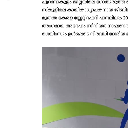
എറണാകുളം ജില്ലയിലെ ഗോതുരുത്ത് സ
സ്കൂളിലെ കായികാധ്യാപകനായ ജിബി
മുതൽ കേരള സ്റ്റേറ്റ് റഫറി പാനലില
അംഗമായ അദ്ദേഹം സീനിയർ നാഷണൽ ചാ
ഗെയിംസും ഉൾപ്പെടെ നിരവധി ദേശീയ മ