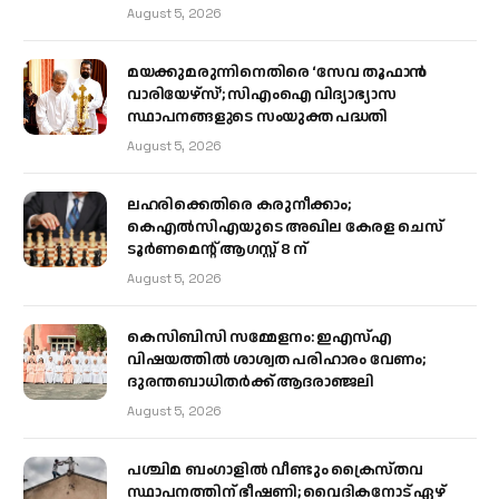
August 5, 2026
മയക്കുമരുന്നിനെതിരെ ‘സേവ തൂഫാൻ
വാരിയേഴ്‌സ്’; സിഎംഐ വിദ്യാഭ്യാസ
സ്ഥാപനങ്ങളുടെ സംയുക്ത പദ്ധതി
August 5, 2026
ലഹരിക്കെതിരെ കരുനീക്കാം;
കെഎൽസിഎയുടെ അഖില കേരള ചെസ്
ടൂർണമെന്റ് ആഗസ്റ്റ് 8 ന്
August 5, 2026
കെസിബിസി സമ്മേളനം: ഇഎസ്എ
വിഷയത്തിൽ ശാശ്വത പരിഹാരം വേണം;
ദുരന്തബാധിതർക്ക് ആദരാഞ്ജലി
August 5, 2026
പശ്ചിമ ബംഗാളിൽ വീണ്ടും ക്രൈസ്തവ
സ്ഥാപനത്തിന് ഭീഷണി; വൈദികനോട് ഏഴ്