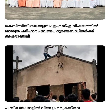
കെസിബിസി സമ്മേളനം: ഇഎസ്എ വിഷയത്തിൽ
ശാശ്വത പരിഹാരം വേണം; ദുരന്തബാധിതർക്ക്
ആദരാഞ്ജലി
പശ്ചിമ ബംഗാളിൽ വീണ്ടും ക്രൈസ്തവ