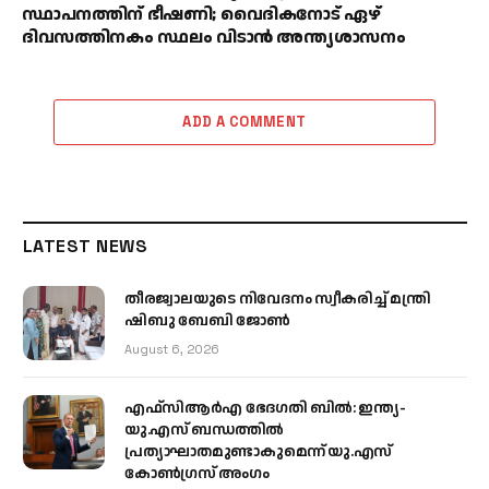
സ്ഥാപനത്തിന് ഭീഷണി; വൈദികനോട് ഏഴ്
ദിവസത്തിനകം സ്ഥലം വിടാൻ അന്ത്യശാസനം
ADD A COMMENT
LATEST NEWS
തീരജ്വാലയുടെ നിവേദനം സ്വീകരിച്ച് മന്ത്രി
ഷിബു ബേബി ജോൺ
August 6, 2026
എഫ്‌സിആർഎ ഭേദഗതി ബിൽ: ഇന്ത്യ-
യു.എസ് ബന്ധത്തിൽ
പ്രത്യാഘാതമുണ്ടാകുമെന്ന് യു.എസ്
കോൺഗ്രസ് അംഗം