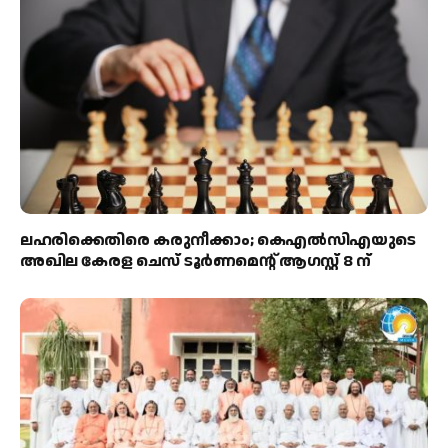
ലഹരിക്കെതിരെ കരുനീക്കാം; കെഎൽസിഎയുടെ
അഖില കേരള ചെസ് ടൂർണമെന്റ് ആഗസ്റ്റ് 8 ന്