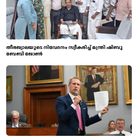
തീരജ്വാലയുടെ നിവേദനം സ്വീകരിച്ച് മന്ത്രി ഷിബു
ബേബി ജോൺ