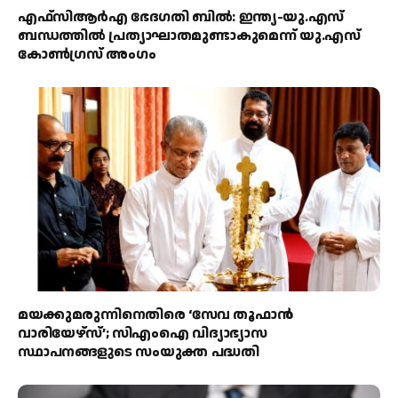
എഫ്‌സിആർഎ ഭേദഗതി ബിൽ: ഇന്ത്യ-യു.എസ്
ബന്ധത്തിൽ പ്രത്യാഘാതമുണ്ടാകുമെന്ന് യു.എസ്
കോൺഗ്രസ് അംഗം
മയക്കുമരുന്നിനെതിരെ ‘സേവ തൂഫാൻ
വാരിയേഴ്‌സ്’; സിഎംഐ വിദ്യാഭ്യാസ
സ്ഥാപനങ്ങളുടെ സംയുക്ത പദ്ധതി