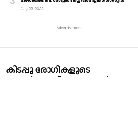
കേള്‍ക്കേണ്ട ശബ്ദങ്ങളെ അടിച്ചമര്‍ത്തരുത്
July 25, 2026
Advertisement
കിടപ്പു രോഗികളുടെ
മക്കൾക്കായി കൈകോർത്തു
മരിയ ആഗ്‌നസ് സ്കൂൾ
By
admin
July 4, 2026
KERALA
No Comments
1 Min Read