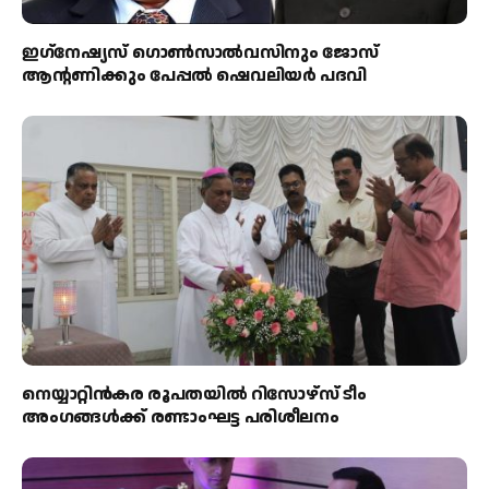
ഇഗ്‌നേഷ്യസ് ഗൊൺസാൽവസിനും ജോസ്
ആന്റണിക്കും പേപ്പൽ ഷെവലിയർ പദവി
നെയ്യാറ്റിൻകര രൂപതയിൽ റിസോഴ്സ് ടീം
അംഗങ്ങൾക്ക് രണ്ടാംഘട്ട പരിശീലനം