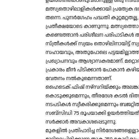
ഉയര്‍ത്തികൊണ്ടുവരാനുള്ള ഒരു നടപടി
മത്സ്യതൊഴിലാളികള്‍ക്കായി പ്രത്യേക ഭ
തന്നെ. പുനര്‍ഗേഹം പദ്ധതി കുറ്റമറ്റ
പ്രതീക്ഷയോടെ കാണുന്നു. മത്സ്യത്തൊഴ
കണ്ടെത്താന്‍ പരിശീലന പരിപാടികള്
സ്ത്രീകള്‍ക്ക് സ്വയം തൊഴിലിനായിട്
സഹായവും, അതുപോലെ പട്ടയമില്ലാത്ത എ
പ്രഖ്യാപനവും ആശ്വാസകരമാണ്. മറ്റൊരു സ്
പ്രകാരം മീന്‍ പിടിക്കാന്‍ പോകാന്‍ കഴ
വേതനം നല്‍കുമെന്നതാണ്.
ഹൈടെക് ഫിഷ് നഴ്‌സറിയ്ക്കും അലങ്കാ
കൊടുക്കുമെന്നും, തീരദേശ കടല്‍ ഭിത്തി, 
നടപടികള്‍ സ്വീകരിക്കുമെന്നും ബജറ്റി
സബ്സിഡി 75 രൂപയാക്കി ഉയര്‍ത്തിയത് 2
സര്‍ക്കാര്‍ അവകാശപ്പെടുന്നു.
മുകളില്‍ പ്രതിപാദിച്ച നിര്‍ദേശങ്ങളെല്