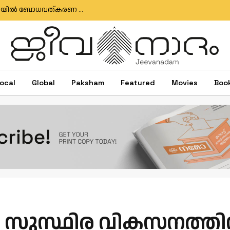
‘സേവ് എവരി എ.വി. ഫിസ്റ്റുല’; ലൂർദ്‌സ് ആശുപത്രിയിൽ ബോധവത്കരണ ക്യാമ്പയിന് തുടക്കം
ocal
Global
Paksham
Featured
Movies
Boo
?
ള്‍ സുസ്ഥിര വികസനത്തി