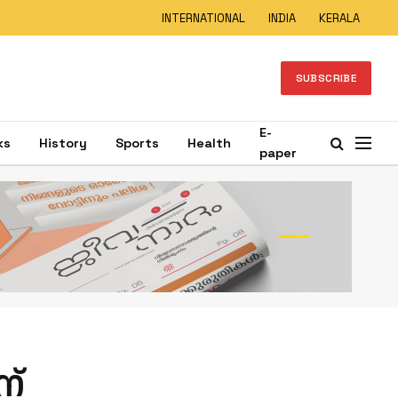
INTERNATIONAL
INDIA
KERALA
SUBSCRIBE
E-
ks
History
Sports
Health
paper
ന്