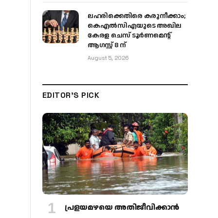
ലഹരിക്കെതിരെ കരുനീക്കാം;
കെഎൽസിഎയുടെ അഖില
കേരള ചെസ് ടൂർണമെന്റ്
ആഗസ്റ്റ് 8 ന്
August 5, 2026
EDITOR'S PICK
പ്രളയമഴയെ അതിജീവിക്കാന്‍