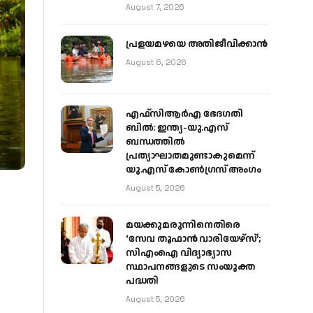
August 7, 2026
പ്രളയമഴയെ അതിജീവിക്കാന്‍
August 6, 2026
എഫ്‌സിആർഎ ഭേദഗതി
ബിൽ: ഇന്ത്യ-യു.എസ്
ബന്ധത്തിൽ
പ്രത്യാഘാതമുണ്ടാകുമെന്ന്
യു.എസ് കോൺഗ്രസ് അംഗം
August 5, 2026
മയക്കുമരുന്നിനെതിരെ
‘സേവ തൂഫാൻ വാരിയേഴ്‌സ്’;
സിഎംഐ വിദ്യാഭ്യാസ
സ്ഥാപനങ്ങളുടെ സംയുക്ത
പദ്ധതി
August 5, 2026