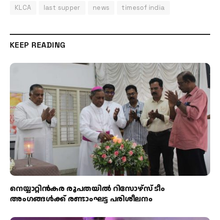
KLCA
last supper
news
timesof india
KEEP READING
നെയ്യാറ്റിൻകര രൂപതയിൽ റിസോഴ്സ് ടീം
അംഗങ്ങൾക്ക് രണ്ടാംഘട്ട പരിശീലനം