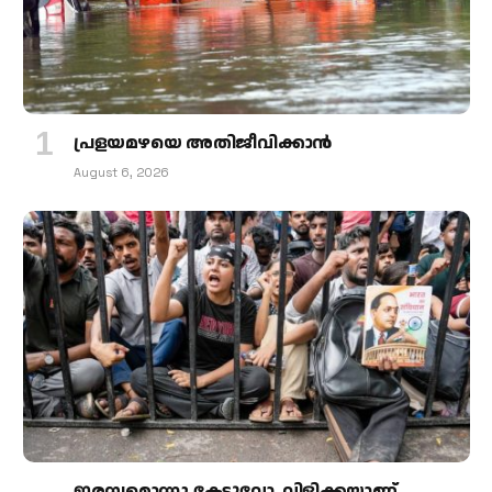
പ്രളയമഴയെ അതിജീവിക്കാന്‍
August 6, 2026
ഇരമ്പമൊന്നു കേട്ടുവോ, വിളിക്കയാണ്