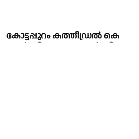
കോട്ടപ്പുറം കത്തീഡ്രൽ കെ
എൽ സി എ , കെ എൽ സി
ഡബ്ല്യൂ എ , കെ സി വൈ എം
സംഘടനകളുടെ
നേതൃത്വത്തിൽ പത്രം
തെരുവിൽ കത്തിച്ച്
പ്രതിഷേധിച്ചു
By
admin
May 16, 2026
LATEST
No Comments
1 Min Read