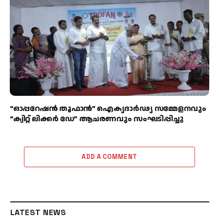
“ഓപ്പറേഷൻ തൂഫാൻ” ഐക്യദാർഢ്യ സമ്മേളനവും
“ക്വിറ്റ് ലിക്കർ ഡേ” ആചരണവും സംഘടിപ്പിച്ചു
ADD A COMMENT
LATEST NEWS