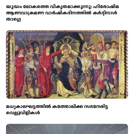
യുദ്ധം ലോകത്തെ വികൃതമാക്കുന്നു: ഹിരോഷിമ
ആണവാക്രമണ വാർഷികദിനത്തിൽ കർദ്ദിനാൾ
താഗ്ലെ
മധ്യകാലഘട്ടത്തില്‍ കത്തോലിക്ക സഭനേരിട്ട
വെല്ലുവിളികള്‍